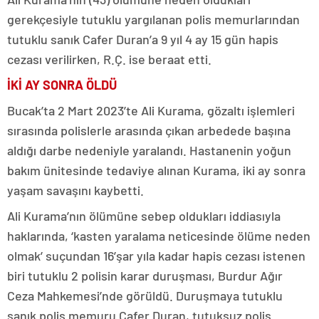
gerekçesiyle tutuklu yargılanan polis memurlarından
tutuklu sanık Cafer Duran’a 9 yıl 4 ay 15 gün hapis
cezası verilirken, R.Ç. ise beraat etti.
İKİ AY SONRA ÖLDÜ
Bucak’ta 2 Mart 2023’te Ali Kurama, gözaltı işlemleri
sırasında polislerle arasında çıkan arbedede başına
aldığı darbe nedeniyle yaralandı. Hastanenin yoğun
bakım ünitesinde tedaviye alınan Kurama, iki ay sonra
yaşam savaşını kaybetti.
Ali Kurama’nın ölümüne sebep oldukları iddiasıyla
haklarında, ‘kasten yaralama neticesinde ölüme neden
olmak’ suçundan 16’şar yıla kadar hapis cezası istenen
biri tutuklu 2 polisin karar duruşması, Burdur Ağır
Ceza Mahkemesi’nde görüldü. Duruşmaya tutuklu
sanık polis memuru Cafer Duran, tutuksuz polis