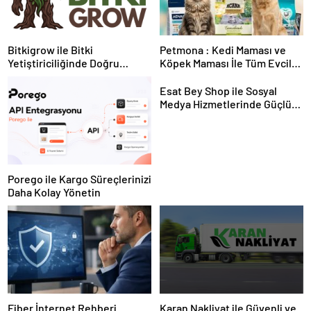
Bitkigrow ile Bitki
Petmona : Kedi Maması ve
Yetiştiriciliğinde Doğru
Köpek Maması İle Tüm Evcil
Ekipman ve Ürün Seçimi
Hayvan Ürünleri
Esat Bey Shop ile Sosyal
Medya Hizmetlerinde Güçlü
Panel Deneyimi
Porego ile Kargo Süreçlerinizi
Daha Kolay Yönetin
Fiber İnternet Rehberi
Karan Nakliyat ile Güvenli ve