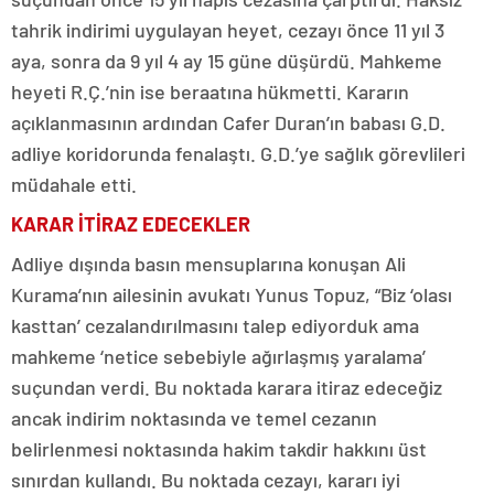
tahrik indirimi uygulayan heyet, cezayı önce 11 yıl 3
aya, sonra da 9 yıl 4 ay 15 güne düşürdü. Mahkeme
heyeti R.Ç.’nin ise beraatına hükmetti. Kararın
açıklanmasının ardından Cafer Duran’ın babası G.D.
adliye koridorunda fenalaştı. G.D.’ye sağlık görevlileri
müdahale etti.
KARAR İTİRAZ EDECEKLER
Adliye dışında basın mensuplarına konuşan Ali
Kurama’nın ailesinin avukatı Yunus Topuz, “Biz ‘olası
kasttan’ cezalandırılmasını talep ediyorduk ama
mahkeme ‘netice sebebiyle ağırlaşmış yaralama’
suçundan verdi. Bu noktada karara itiraz edeceğiz
ancak indirim noktasında ve temel cezanın
belirlenmesi noktasında hakim takdir hakkını üst
sınırdan kullandı. Bu noktada cezayı, kararı iyi