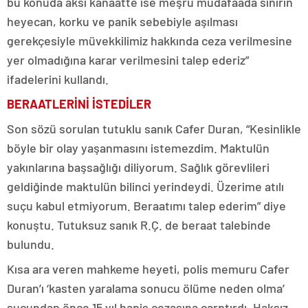
bu konuda aksi kanaatte ise meşru müdafaada sınırın
heyecan, korku ve panik sebebiyle aşılması
gerekçesiyle müvekkilimiz hakkında ceza verilmesine
yer olmadığına karar verilmesini talep ederiz”
ifadelerini kullandı.
BERAATLERİNİ İSTEDİLER
Son sözü sorulan tutuklu sanık Cafer Duran, “Kesinlikle
böyle bir olay yaşanmasını istemezdim. Maktulün
yakınlarına başsağlığı diliyorum. Sağlık görevlileri
geldiğinde maktulün bilinci yerindeydi. Üzerime atılı
suçu kabul etmiyorum. Beraatımı talep ederim” diye
konuştu. Tutuksuz sanık R.Ç. de beraat talebinde
bulundu.
Kısa ara veren mahkeme heyeti, polis memuru Cafer
Duran’ı ‘kasten yaralama sonucu ölüme neden olma’
suçundan önce 15 yıl hapis cezasına çarptırdı. Haksız