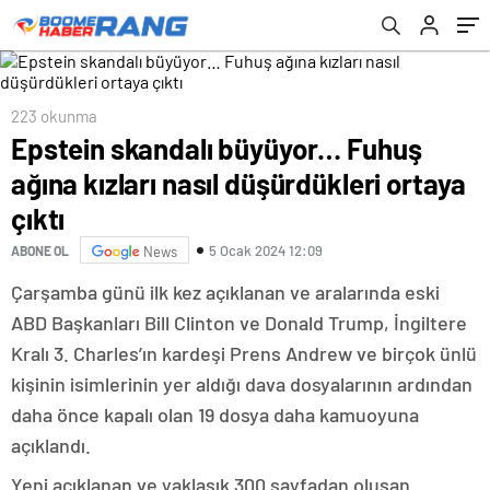
223 okunma
Epstein skandalı büyüyor… Fuhuş
ağına kızları nasıl düşürdükleri ortaya
çıktı
5 Ocak 2024 12:09
ABONE OL
News
Çarşamba günü ilk kez açıklanan ve aralarında eski
ABD Başkanları Bill Clinton ve Donald Trump, İngiltere
Kralı 3. Charles’ın kardeşi Prens Andrew ve birçok ünlü
kişinin isimlerinin yer aldığı dava dosyalarının ardından
daha önce kapalı olan 19 dosya daha kamuoyuna
açıklandı.
Yeni açıklanan ve yaklaşık 300 sayfadan oluşan