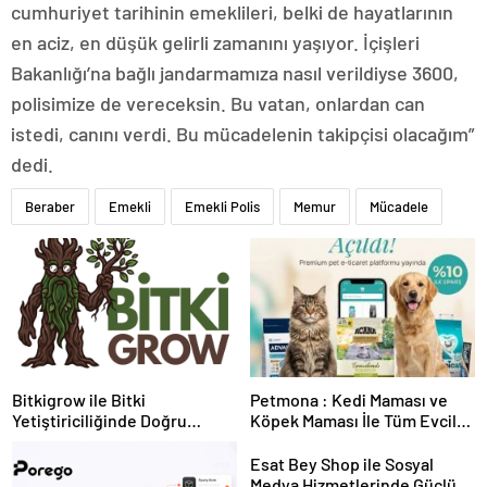
cumhuriyet tarihinin emeklileri, belki de hayatlarının
en aciz, en düşük gelirli zamanını yaşıyor. İçişleri
Bakanlığı’na bağlı jandarmamıza nasıl verildiyse 3600,
polisimize de vereceksin. Bu vatan, onlardan can
istedi, canını verdi. Bu mücadelenin takipçisi olacağım”
dedi.
Beraber
Emekli
Emekli Polis
Memur
Mücadele
Bitkigrow ile Bitki
Petmona : Kedi Maması ve
Yetiştiriciliğinde Doğru
Köpek Maması İle Tüm Evcil
Ekipman ve Ürün Seçimi
Hayvan Ürünleri
Esat Bey Shop ile Sosyal
Medya Hizmetlerinde Güçlü