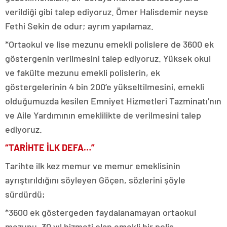
verildiği gibi talep ediyoruz. Ömer Halisdemir neyse
Fethi Sekin de odur; ayrım yapılamaz.
*Ortaokul ve lise mezunu emekli polislere de 3600 ek
göstergenin verilmesini talep ediyoruz. Yüksek okul
ve fakülte mezunu emekli polislerin, ek
göstergelerinin 4 bin 200’e yükseltilmesini, emekli
olduğumuzda kesilen Emniyet Hizmetleri Tazminatı’nın
ve Aile Yardımının emeklilikte de verilmesini talep
ediyoruz.
“TARİHTE İLK DEFA…”
Tarihte ilk kez memur ve memur emeklisinin
ayrıştırıldığını söyleyen Göçen, sözlerini şöyle
sürdürdü;
*3600 ek göstergeden faydalanamayan ortaokul
mezunu, 30 yıl hizmeti olan emekli bir polis