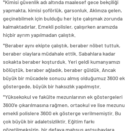
*Kimisi güvenlik adı altında maalesef gece bekçiliği
yapmakta, kimisi şoförlük, garsonluk. Aklınıza gelen,
geçinebilmek için bulduğu her işte çalışmak zorunda
kalmaktadırlar. Emekli polisler, çalışırken aramızda
hiçbir ayrım yapılmadan çalıştık.
*Beraber aynı ekipte çalıştık, beraber nöbet tuttuk,
beraber olaylara müdahale ettik. Sabahlara kadar
sokakta beraber koşturduk. Yeri geldi kumanyamızı
bölüştük, beraber ağladık, beraber güldük. Ancak
büyük bir mücadele sonucu almış olduğumuz 3600 ek
göstergede, büyük bir haksızlık yapılmıştır.
*Yüksekokul ve fakülte mezunlarının ek göstergeleri
3600’e çıkarılmasına rağmen, ortaokul ve lise mezunu
emekli polislere 3600 ek gösterge verilmemiştir. Bu
çok büyük bir adaletsizliktir. Eğitim farkı
gözetilmeksizin, bir defaya mahsus astsubaylara