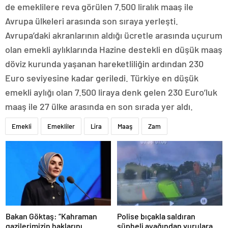
de emeklilere reva görülen 7.500 liralık maaş ile
Avrupa ülkeleri arasında son sıraya yerleşti.
Avrupa’daki akranlarının aldığı ücretle arasında uçurum
olan emekli aylıklarında Hazine destekli en düşük maaş
döviz kurunda yaşanan hareketliliğin ardından 230
Euro seviyesine kadar geriledi. Türkiye en düşük
emekli aylığı olan 7.500 liraya denk gelen 230 Euro’luk
maaş ile 27 ülke arasında en son sırada yer aldı.
Emekli
Emekliler
Lira
Maaş
Zam
Bakan Göktaş: “Kahraman
Polise bıçakla saldıran
gazilerimizin haklarını
şüpheli ayağından vurularak