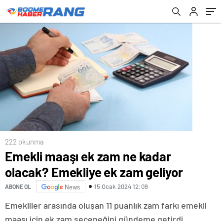
222 okunma
Emekli maaşı ek zam ne kadar
olacak? Emekliye ek zam geliyor
15 Ocak 2024 12:09
ABONE OL
News
Emekliler arasında oluşan 11 puanlık zam farkı emekli
maaşı için ek zam seçeneğini gündeme getirdi.