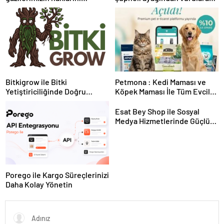
güçlendiren yeni bir dönemin
yakalandı
kapılarını aralıyoruz”
Bitkigrow ile Bitki
Petmona : Kedi Maması ve
Yetiştiriciliğinde Doğru
Köpek Maması İle Tüm Evcil
Ekipman ve Ürün Seçimi
Hayvan Ürünleri
Esat Bey Shop ile Sosyal
Medya Hizmetlerinde Güçlü
Panel Deneyimi
Porego ile Kargo Süreçlerinizi
Daha Kolay Yönetin