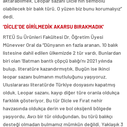
aktarabilmek. Leopar sazanı Dicle’nin sembolü
olabilecek bir balık türü. O yüzen biz bunu korumalıyız”
dedi.
‘DİCLE’DE GİRİLMEDİK AKARSU BIRAKMADIK’
RTEÜ Su Ürünleri Fakültesi Dr. Öğretim Üyesi
Münevver Oral da “Dünyanın en fazla aranan, 10 balık
listesine dahil edilen ülkemizde 2 tür vardı. Bunlardan
biri olan ‘Batman bantlı çöpçü balığı’nı 2021 yılında
bulup, literatüre kazandırmıştık. Bugün ise ikinci
leopar sazanı bulmanın mutluluğunu yaşıyoruz.
Uluslararası literatürde Türkiye dosyasını kapatmış
olduk. Leopar sazanı, kayıp diğer türe oranla oldukça
farklılık gösteriyor. Bu tür Dicle ve Fırat nehir
havzasında oldukça derin ve bol oksijenli bölgede
yaşıyordu. Avcı bir tür olduğundan, bu türü balıkçı
desteği olmadan bulmamız mümkün değildi. Yaklaşık 3