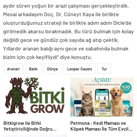
aydır süren yoğun bir arazi çalışması gerçekleştirdik.
Mesai arkadaşım Doç. Dr. Cüneyt Kaya ile birlikte
oluşturduğumuz strateji ile birlikte adım adım Dicle’de
girilmedik akarsu bırakmadık. Bu türü bulmak için kolay
değildi gece ve gündüz çok sayıda ağ atıp çektik.
Yıllardır aranan balığı aynı gece ve sabahında bulmak
bizim için çok keyifliydi” diye konuştu.
Aranan
Balık
Dünya
Leopar Sazanı
Tur
Bitkigrow ile Bitki
Petmona : Kedi Maması ve
Yetiştiriciliğinde Doğru
Köpek Maması İle Tüm Evcil
Ekipman ve Ürün Seçimi
Hayvan Ürünleri