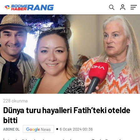
varken bunları mı çalacağım
228 okunma
Dünya turu hayalleri Fatih’teki otelde
bitti
6 Ocak 2024 00:36
ABONE OL
News