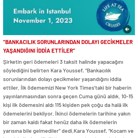
“BANKACILIK SORUNLARINDAN DOLAYI GECİKMELER
YAŞANDIĞINI İDDİA ETTİLER”
Şirketin geri ödemeleri 3 taksit halinde yapacağını
söylediğini belirten Kara Youssef, “Bankacılık
sorunlarından dolayı gecikmeler yaşandığını iddia
ettiler. İlk ödememizi New York Times’taki bir haberin
yayınlanmasından sonra geçen Cuma günü aldık. 10-15
kişi ilk ödemesini aldı 115 kişiden pek çoğu da halâ ilk
ödemelerini bekliyor. İkinci ödemelerin tarihine yakın
bir zaman kaldı fakat henüz daha ilk ödemelerin
yarısına bile gelmediler” dedi.Kara Youssef, “Kocam ve