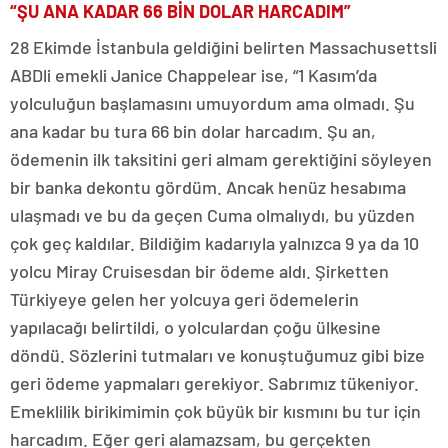
“ŞU ANA KADAR 66 BİN DOLAR HARCADIM”
28 Ekimde İstanbula geldiğini belirten Massachusettsli
ABDli emekli Janice Chappelear ise, “1 Kasım’da
yolculuğun başlamasını umuyordum ama olmadı. Şu
ana kadar bu tura 66 bin dolar harcadım. Şu an,
ödemenin ilk taksitini geri almam gerektiğini söyleyen
bir banka dekontu gördüm. Ancak henüz hesabıma
ulaşmadı ve bu da geçen Cuma olmalıydı, bu yüzden
çok geç kaldılar. Bildiğim kadarıyla yalnızca 9 ya da 10
yolcu Miray Cruisesdan bir ödeme aldı. Şirketten
Türkiyeye gelen her yolcuya geri ödemelerin
yapılacağı belirtildi, o yolculardan çoğu ülkesine
döndü. Sözlerini tutmaları ve konuştuğumuz gibi bize
geri ödeme yapmaları gerekiyor. Sabrımız tükeniyor.
Emeklilik birikimimin çok büyük bir kısmını bu tur için
harcadım. Eğer geri alamazsam, bu gerçekten