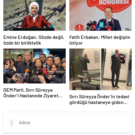
dinleyecek
bilet sonucu sorgulama
ekranı!
Emine Erdoğan: Sözde değil,
Fatih Erbakan: Millet değişim
özde bir birliktelik
istiyor
DEM Parti, Sırrı Süreyya
Önder’i Hastanede Ziyaret
Sırrı Süreyya Önder’in tedavi
Etti
gördüğü hastaneye giden
İstanbul Valisi’nden telefon
trafiği