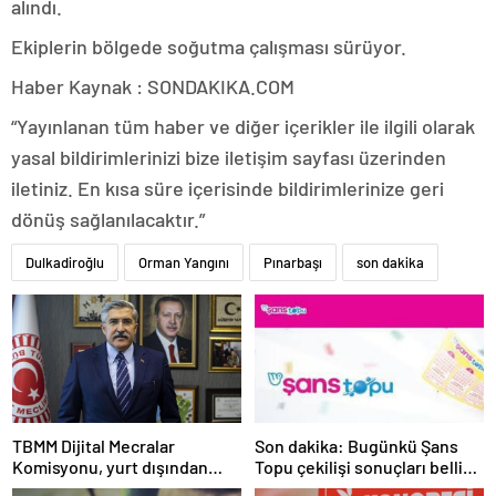
alındı.
Ekiplerin bölgede soğutma çalışması sürüyor.
Haber Kaynak : SONDAKIKA.COM
“Yayınlanan tüm haber ve diğer içerikler ile ilgili olarak
yasal bildirimlerinizi bize iletişim sayfası üzerinden
iletiniz. En kısa süre içerisinde bildirimlerinize geri
dönüş sağlanılacaktır.”
Dulkadiroğlu
Orman Yangını
Pınarbaşı
son dakika
TBMM Dijital Mecralar
Son dakika: Bugünkü Şans
Komisyonu, yurt dışından
Topu çekilişi sonuçları belli
gelecek Google yetkililerini
oldu! 7 Mayıs 2025 Şans Topu