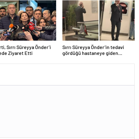
 sorgulama ekranı!
ti, Sırrı Süreyya Önder’i
Sırrı Süreyya Önder’in tedavi
de Ziyaret Etti
gördüğü hastaneye giden
İstanbul Valisi’nden telefon
trafiği