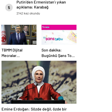
Putin’den Ermenistan’ı yıkan
açıklama: Karabağ
5
Azerbaycan’ın ayrılmaz bir
2142 kez okundu
parçasıdır!
TBMM Dijital
Son dakika:
Mecralar
Bugünkü Şans Topu
Komisyonu, yurt
çekilişi sonuçları
dışından gelecek
belli oldu! 7 Mayıs
Google yetkililerini
2025 Şans Topu
dinleyecek
bilet sonucu
sorgulama ekranı!
Emine Erdoğan: Sözde değil, özde bir