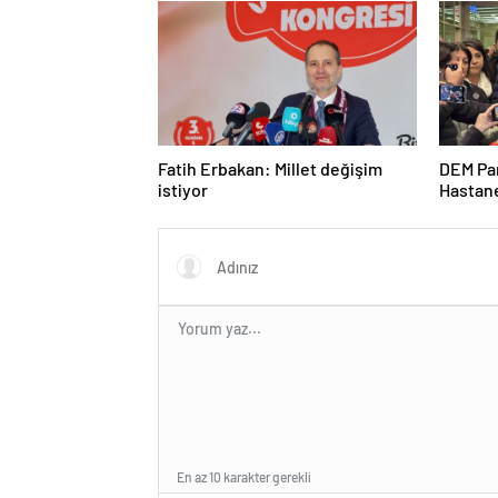
sonucu
Fatih Erbakan: Millet değişim
DEM Par
istiyor
Hastane
En az 10 karakter gerekli