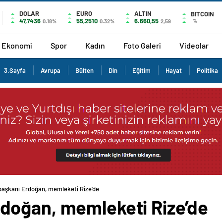
DOLAR
EURO
ALTIN
BITCOIN
47,7436
55,2510
6.660,55
%
0.18%
0.32%
2,59
Ekonomi
Spor
Kadın
Foto Galeri
Videolar
3.Sayfa
Avrupa
Bülten
Din
Eğitim
Hayat
Politika
aşkanı Erdoğan, memleketi Rize’de
doğan, memleketi Rize’de