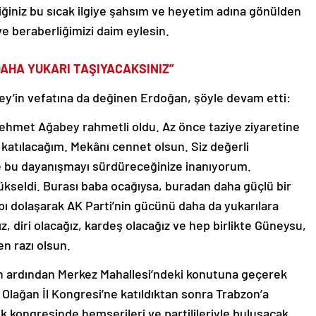
ğiniz bu sıcak ilgiye şahsım ve heyetim adına gönülden
e beraberliğimizi daim eylesin.
AHA YUKARI TAŞIYACAKSINIZ”
in vefatına da değinen Erdoğan, şöyle devam etti:
ehmet Ağabey rahmetli oldu. Az önce taziye ziyaretine
katılacağım. Mekânı cennet olsun. Siz değerli
nde bu dayanışmayı sürdüreceğinize inanıyorum.
kseldi. Burası baba ocağıysa, buradan daha güçlü bir
apı dolaşarak AK Parti’nin gücünü daha da yukarılara
, diri olacağız, kardeş olacağız ve hep birlikte Güneysu,
en razı olsun.
ardından Merkez Mahallesi’ndeki konutuna geçerek
 Olağan İl Kongresi’ne katıldıktan sonra Trabzon’a
 kongresinde hemşerileri ve partilileriyle buluşacak.