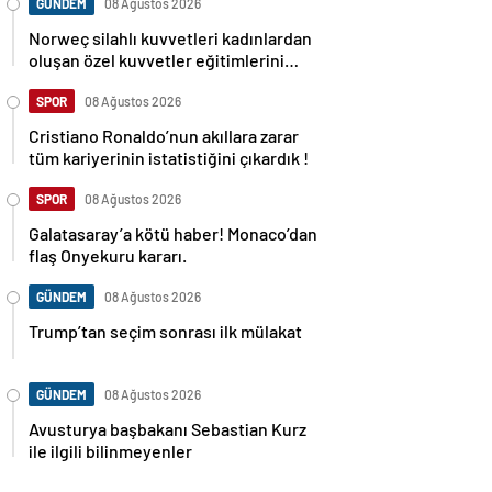
GÜNDEM
08 Ağustos 2026
Norweç silahlı kuvvetleri kadınlardan
oluşan özel kuvvetler eğitimlerini
başlattı.
SPOR
08 Ağustos 2026
Cristiano Ronaldo’nun akıllara zarar
tüm kariyerinin istatistiğini çıkardık !
SPOR
08 Ağustos 2026
Galatasaray’a kötü haber! Monaco’dan
flaş Onyekuru kararı.
GÜNDEM
08 Ağustos 2026
Trump’tan seçim sonrası ilk mülakat
GÜNDEM
08 Ağustos 2026
Avusturya başbakanı Sebastian Kurz
ile ilgili bilinmeyenler