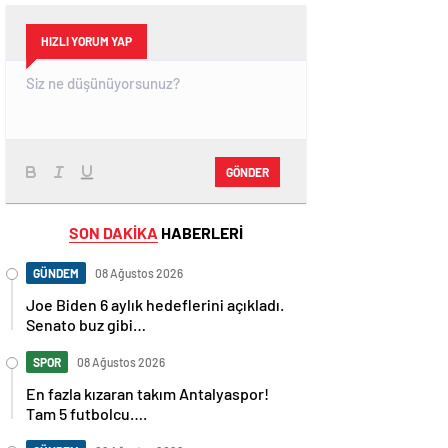
HIZLI YORUM YAP
GÖNDER
SON DAKİKA
HABERLERİ
GÜNDEM
08 Ağustos 2026
Joe Biden 6 aylık hedeflerini açıkladı.
Senato buz gibi…
SPOR
08 Ağustos 2026
En fazla kızaran takım Antalyaspor!
Tam 5 futbolcu….