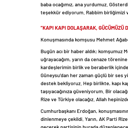
baba ocağımız, ana yurdumuz. Gösterdi
teşekkür ediyorum. Rabbim birliğimizi v
“KAPI KAPI DOLAŞARAK, GÜCÜMÜZÜ D
Konuşmasında komşusu Mehmet Ağabey’
Bugün acı bir haber aldık; komşumuz M
uğrayacağım, yarın da cenaze törenine 
kardeşlerimin birlik ve beraberlik içi
Güneysu’dan her zaman güçlü bir ses yü
destek bekliyoruz. Hep birlikte, kapı k
taşıyacağınıza güveniyorum. Bir olacağız
Rize ve Türkiye olacağız. Allah hepinizd
Cumhurbaşkanı Erdoğan, konuşmasının 
dinlenmeye çekildi. Yarın, AK Parti Rize
geçerek partisinin burada düzenlenecek