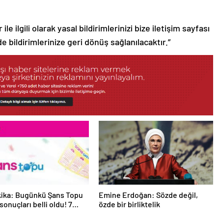
le ilgili olarak yasal bildirimlerinizi bize iletişim sayfası
de bildirimlerinize geri dönüş sağlanılacaktır.”
kika: Bugünkü Şans Topu
Emine Erdoğan: Sözde değil,
 sonuçları belli oldu! 7
özde bir birliktelik
025 Şans Topu bilet