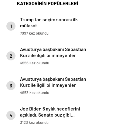
KATEGORİNİN POPÜLERLERİ
Trump’tan seçim sonrası ilk
mülakat
1
7997 kez okundu
Avusturya başbakanı Sebastian
Kurz ile ilgili bilinmeyenler
2
4956 kez okundu
Avusturya başbakanı Sebastian
Kurz ile ilgili bilinmeyenler
3
4953 kez okundu
Joe Biden 6 aylık hedeflerini
açıkladı. Senato buz gibi…
4
3123 kez okundu