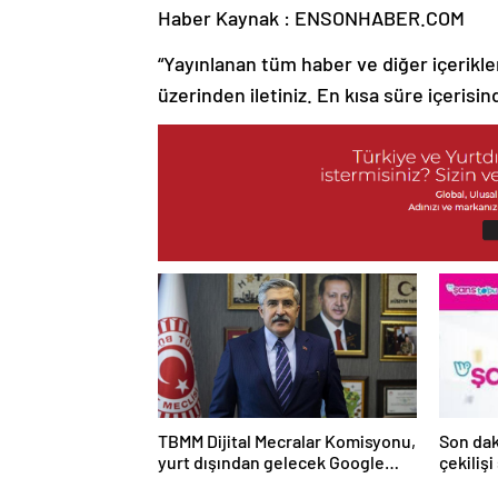
Haber Kaynak : ENSONHABER.COM
“Yayınlanan tüm haber ve diğer içerikler i
üzerinden iletiniz. En kısa süre içerisin
TBMM Dijital Mecralar Komisyonu,
Son da
yurt dışından gelecek Google
çekilişi
yetkililerini dinleyecek
Mayıs 2