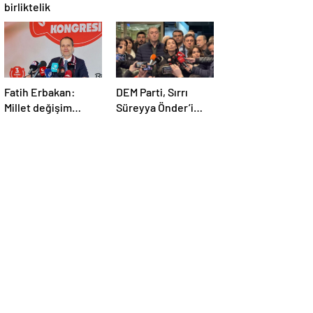
birliktelik
Fatih Erbakan:
DEM Parti, Sırrı
Millet değişim
Süreyya Önder’i
istiyor
Hastanede Ziyaret
Etti