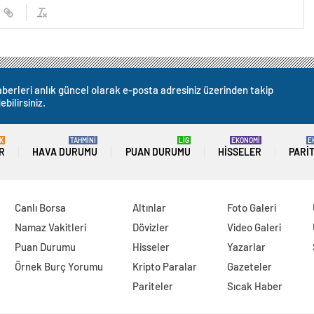
berleri anlık güncel olarak e-posta adresiniz üzerinden takip
ebilirsiniz.
K
TAHMİNİ
LİG
EKONOMİ
E
R
HAVA DURUMU
PUAN DURUMU
HISSELER
PARI
Canlı Borsa
Altınlar
Foto Galeri
Namaz Vakitleri
Dövizler
Video Galeri
Puan Durumu
Hisseler
Yazarlar
Örnek Burç Yorumu
Kripto Paralar
Gazeteler
Pariteler
Sıcak Haber