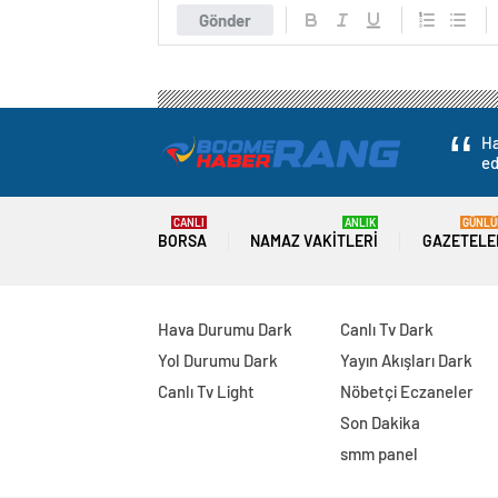
Gönder
Ha
ed
CANLI
ANLIK
GÜNLÜ
BORSA
NAMAZ VAKITLERI
GAZETELE
Hava Durumu Dark
Canlı Tv Dark
Yol Durumu Dark
Yayın Akışları Dark
Canlı Tv Light
Nöbetçi Eczaneler
Son Dakika
smm panel