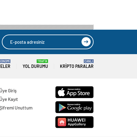
KONOMİ
TRAFİK
CANLI
TELER
YOL DURUMU
KRIPTO PARALAR
Üye Giriş
Üye Kayıt
Şifremi Unuttum