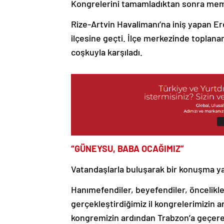
Kongrelerini tamamladıktan sonra meml
Rize-Artvin Havalimanı’na iniş yapan E
ilçesine geçti. İlçe merkezinde toplan
coşkuyla karşıladı.
“GÜNEYSU, BABA OCAĞIMIZ”
Vatandaşlarla buluşarak bir konuşma ya
Hanımefendiler, beyefendiler, öncelik
gerçekleştirdiğimiz il kongrelerimizin 
kongremizin ardından Trabzon’a geçer