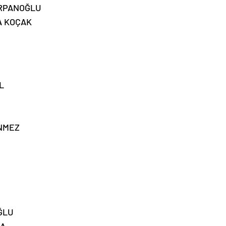
IRPANOĞLU
A KOÇAK
L
NMEZ
ĞLU