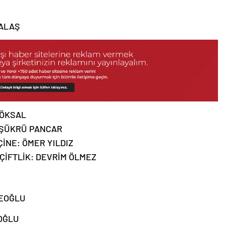
TALAŞ
KÖKSAL
 ŞÜKRÜ PANCAR
İNE: ÖMER YILDIZ
ÇİFTLİK: DEVRİM ÖLMEZ
DEOĞLU
OĞLU