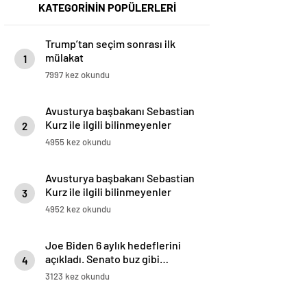
KATEGORİNİN POPÜLERLERİ
Trump’tan seçim sonrası ilk
mülakat
1
7997 kez okundu
Avusturya başbakanı Sebastian
Kurz ile ilgili bilinmeyenler
2
4955 kez okundu
Avusturya başbakanı Sebastian
Kurz ile ilgili bilinmeyenler
3
4952 kez okundu
Joe Biden 6 aylık hedeflerini
açıkladı. Senato buz gibi…
4
3123 kez okundu