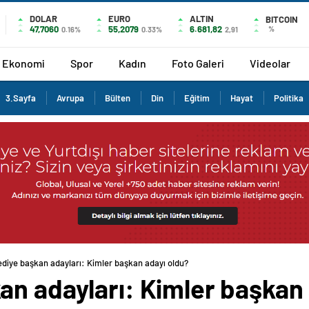
DOLAR
EURO
ALTIN
BITCOIN
47,7060
55,2079
6.681,82
%
0.16%
0.33%
2,91
Ekonomi
Spor
Kadın
Foto Galeri
Videolar
3.Sayfa
Avrupa
Bülten
Din
Eğitim
Hayat
Politika
diye başkan adayları: Kimler başkan adayı oldu?
an adayları: Kimler başkan 