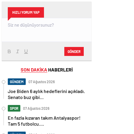
HIZLI YORUM YAP
GÖNDER
SON DAKİKA
HABERLERİ
GÜNDEM
07 Ağustos 2026
Joe Biden 6 aylık hedeflerini açıkladı.
Senato buz gibi…
SPOR
07 Ağustos 2026
En fazla kızaran takım Antalyaspor!
Tam 5 futbolcu….