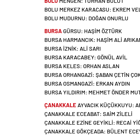
BOLU
MENGEN: TURHAN BULUT
BOLU MERKEZ KARACASU: EKREM VE
BOLU MUDURNU: DOĞAN ONURLU
BURSA
GÜRSU: HAŞİM ÖZTÜRK
BURSA HARMANCIK: HAŞİM ALİ ARIKA
BURSA İZNİK: ALİ SARI
BURSA KARACABEY: GÖNÜL AVİL
BURSA KELES: ORHAN ASLAN
BURSA ORHANGAZİ: ŞABAN ÇETİN ÇO
BURSA OSMANGAZİ: ERKAN AYDIN
BURSA YILDIRIM: MEHMET ÖNDER MU
ÇANAKKALE
AYVACIK KÜÇÜKKUYU: A
ÇANAKKALE ECEABAT: SAİM ZİLELİ
ÇANAKKALE EZİNE GEYİKLİ: RECAİ Yİ
ÇANAKKALE GÖKÇEADA: BÜLENT ECE