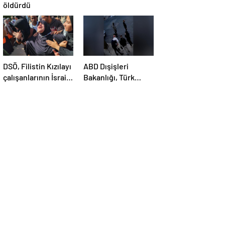
öldürdü
DSÖ, Filistin Kızılayı
ABD Dışişleri
çalışanlarının İsrail
Bakanlığı, Türk
saldırısında
öğrenci Öztürk’ün
öldürülmesini
vize iptalini
kınadı
açıklayamadı