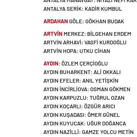
ANTALYA MANAVGAT: NİYAZİ NEFİ KA
ANTALYA SERİK: KADİR KUMBUL
ARDAHAN
GÖLE: GÖKHAN BUDAK
ARTVİN
MERKEZ: BİLGEHAN ERDEM
ARTVİN ARHAVİ: VASFİ KURDOĞLU
ARTVİN HOPA: UTKU CİHAN
AYDIN
: ÖZLEM ÇERÇİOĞLU
AYDIN BUHARKENT: ALİ OKKALI
AYDIN EFELER: ANIL YETİŞKİN
AYDIN İNCİRLİOVA: OSMAN GÖKMEN
AYDIN KARPUZLU: TUĞRUL OZAN
AYDIN KOÇARLI: ÖZGÜR ARICI
AYDIN KUŞADASI: ÖMER GÜNEL
AYDIN KUYUCAK: UĞUR DOĞANCA
AYDIN NAZİLLİ: GAMZE YOLCU METİN