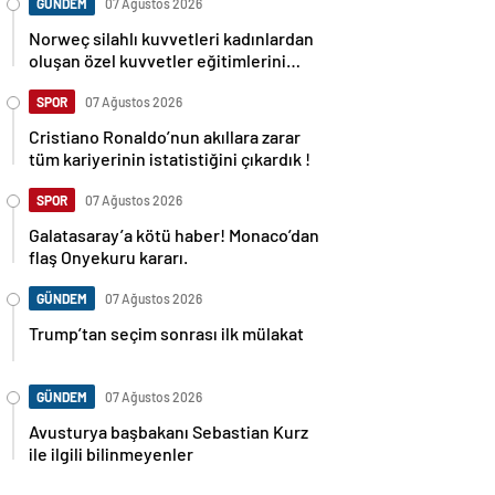
GÜNDEM
07 Ağustos 2026
Norweç silahlı kuvvetleri kadınlardan
oluşan özel kuvvetler eğitimlerini
başlattı.
SPOR
07 Ağustos 2026
Cristiano Ronaldo’nun akıllara zarar
tüm kariyerinin istatistiğini çıkardık !
SPOR
07 Ağustos 2026
Galatasaray’a kötü haber! Monaco’dan
flaş Onyekuru kararı.
GÜNDEM
07 Ağustos 2026
Trump’tan seçim sonrası ilk mülakat
GÜNDEM
07 Ağustos 2026
Avusturya başbakanı Sebastian Kurz
ile ilgili bilinmeyenler