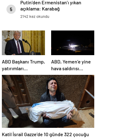
Putin’den Ermenistan’ı yıkan
açıklama: Karabağ
5
Azerbaycan’ın ayrılmaz bir
2142 kez okundu
parçasıdır!
ABD Başkanı Trump,
ABD, Yemen’e yine
yatırımları
hava saldırısı
hızlandırmak için
düzenledi
yeni bir ofis kuruyor
Katil İsrail Gazze’de 10 günde 322 çocuğu