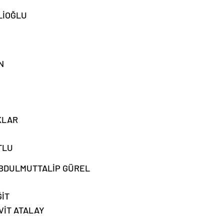
LİOĞLU
N
KLAR
TLU
BDULMUTTALİP GÜREL
ĞİT
VİT ATALAY