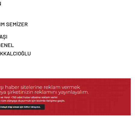
N
IM SEMİZER
AŞI
GENEL
AKKALCIOĞLU