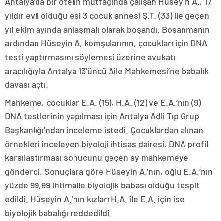
Antalya’da bir otelin mutfağında çalışan Hüseyin A., 17
yıldır evli olduğu eşi 3 çocuk annesi Ş.T. (33) ile geçen
yıl ekim ayında anlaşmalı olarak boşandı. Boşanmanın
ardından Hüseyin A, komşularının, çocukları için DNA
testi yaptırmasını söylemesi üzerine avukatı
aracılığıyla Antalya 13’üncü Aile Mahkemesi’ne babalık
davası açtı.
Mahkeme, çocuklar E.A. (15), H.A. (12) ve E.A.’nın (9)
DNA testlerinin yapılması için Antalya Adli Tıp Grup
Başkanlığı’ndan inceleme istedi. Çocuklardan alınan
örnekleri inceleyen biyoloji ihtisas dairesi, DNA profil
karşılaştırması sonucunu geçen ay mahkemeye
gönderdi. Sonuçlara göre Hüseyin A.’nın, oğlu E.A.’nın
yüzde 99,99 ihtimalle biyolojik babası olduğu tespit
edildi. Hüseyin A.’nın kızları H.A. ile E.A. için ise
biyolojik babalığı reddedildi.