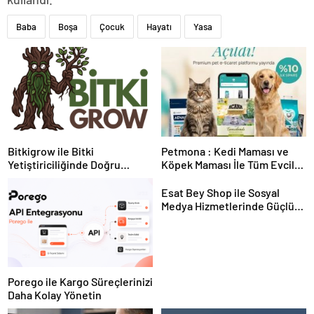
Baba
Boşa
Çocuk
Hayatı
Yasa
Bitkigrow ile Bitki
Petmona : Kedi Maması ve
Yetiştiriciliğinde Doğru
Köpek Maması İle Tüm Evcil
Ekipman ve Ürün Seçimi
Hayvan Ürünleri
Esat Bey Shop ile Sosyal
Medya Hizmetlerinde Güçlü
Panel Deneyimi
Porego ile Kargo Süreçlerinizi
Daha Kolay Yönetin