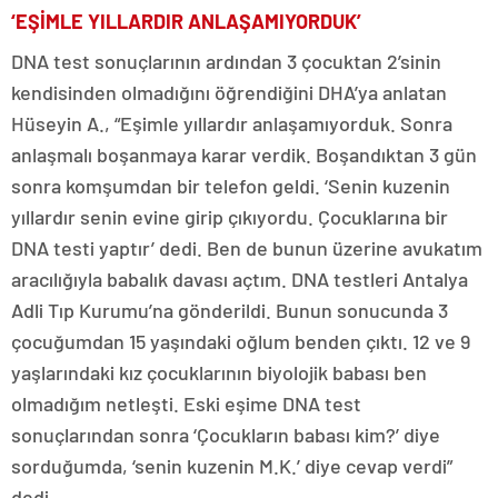
‘EŞİMLE YILLARDIR ANLAŞAMIYORDUK’
DNA test sonuçlarının ardından 3 çocuktan 2’sinin
kendisinden olmadığını öğrendiğini DHA’ya anlatan
Hüseyin A., “Eşimle yıllardır anlaşamıyorduk. Sonra
anlaşmalı boşanmaya karar verdik. Boşandıktan 3 gün
sonra komşumdan bir telefon geldi. ‘Senin kuzenin
yıllardır senin evine girip çıkıyordu. Çocuklarına bir
DNA testi yaptır’ dedi. Ben de bunun üzerine avukatım
aracılığıyla babalık davası açtım. DNA testleri Antalya
Adli Tıp Kurumu’na gönderildi. Bunun sonucunda 3
çocuğumdan 15 yaşındaki oğlum benden çıktı. 12 ve 9
yaşlarındaki kız çocuklarının biyolojik babası ben
olmadığım netleşti. Eski eşime DNA test
sonuçlarından sonra ‘Çocukların babası kim?’ diye
sorduğumda, ‘senin kuzenin M.K.’ diye cevap verdi”
dedi.