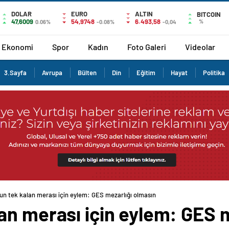
DOLAR
EURO
ALTIN
BITCOIN
47,6009
54,9748
6.493,58
%
0.06%
-0.08%
-0,04
Ekonomi
Spor
Kadın
Foto Galeri
Videolar
3.Sayfa
Avrupa
Bülten
Din
Eğitim
Hayat
Politika
n tek kalan merası için eylem: GES mezarlığı olmasın
an merası için eylem: GES m