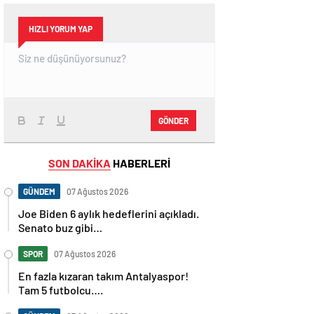
HIZLI YORUM YAP
GÖNDER
SON DAKİKA
HABERLERİ
GÜNDEM
07 Ağustos 2026
Joe Biden 6 aylık hedeflerini açıkladı.
Senato buz gibi…
SPOR
07 Ağustos 2026
En fazla kızaran takım Antalyaspor!
Tam 5 futbolcu….