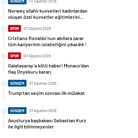
GÜNDEM
07 Ağustos 2026
Norweç silahlı kuvvetleri kadınlardan
oluşan özel kuvvetler eğitimlerini
başlattı.
SPOR
07 Ağustos 2026
Cristiano Ronaldo’nun akıllara zarar
tüm kariyerinin istatistiğini çıkardık !
SPOR
07 Ağustos 2026
Galatasaray’a kötü haber! Monaco’dan
flaş Onyekuru kararı.
GÜNDEM
07 Ağustos 2026
Trump’tan seçim sonrası ilk mülakat
GÜNDEM
07 Ağustos 2026
Avusturya başbakanı Sebastian Kurz
ile ilgili bilinmeyenler