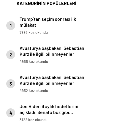
KATEGORİNİN POPÜLERLERİ
Trump’tan seçim sonrası ilk
mülakat
1
7996 kez okundu
Avusturya başbakanı Sebastian
Kurz ile ilgili bilinmeyenler
2
4955 kez okundu
Avusturya başbakanı Sebastian
Kurz ile ilgili bilinmeyenler
3
4952 kez okundu
Joe Biden 6 aylık hedeflerini
açıkladı. Senato buz gibi…
4
3122 kez okundu