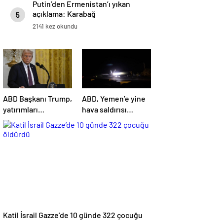
Putin’den Ermenistan’ı yıkan
açıklama: Karabağ
5
Azerbaycan’ın ayrılmaz bir
2141 kez okundu
parçasıdır!
ABD Başkanı Trump,
ABD, Yemen’e yine
yatırımları
hava saldırısı
hızlandırmak için
düzenledi
yeni bir ofis kuruyor
Katil İsrail Gazze’de 10 günde 322 çocuğu