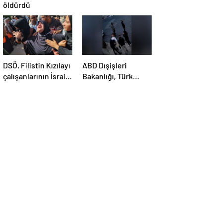
öldürdü
DSÖ, Filistin Kızılayı
ABD Dışişleri
çalışanlarının İsrail
Bakanlığı, Türk
saldırısında
öğrenci Öztürk’ün
öldürülmesini
vize iptalini
kınadı
açıklayamadı