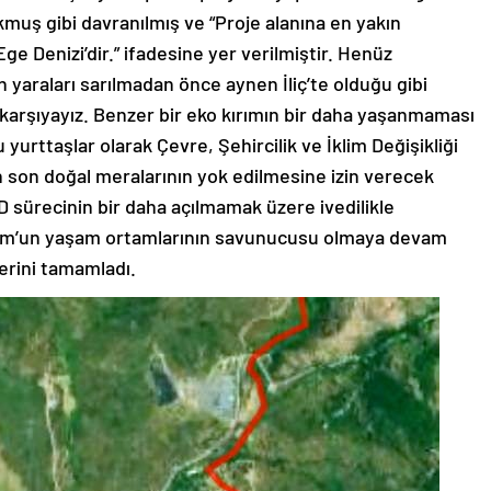
muş gibi davranılmış ve “Proje alanına en yakın
e Denizi’dir.” ifadesine yer verilmiştir. Henüz
in yaraları sarılmadan önce aynen İliç’te olduğu gibi
ı karşıyayız. Benzer bir eko kırımın bir daha yaşanmaması
urttaşlar olarak Çevre, Şehircilik ve İklim Değişikliği
 son doğal meralarının yok edilmesine izin verecek
D sürecinin bir daha açılmamak üzere ivedilikle
drum’un yaşam ortamlarının savunucusu olmaya devam
lerini tamamladı.