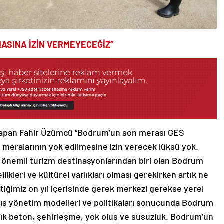
ASINA İZİN VERMEYECEĞİZ”
yapan Fahir Üzümcü “Bodrum’un son merası GES
meralarının yok edilmesine izin verecek lüksü yok.
 önemli turizm destinasyonlarından biri olan Bodrum
llikleri ve kültürel varlıkları olması gerekirken artık ne
çtiğimiz on yıl içerisinde gerek merkezi gerekse yerel
lış yönetim modelleri ve politikaları sonucunda Bodrum
rtık beton, şehirleşme, yok oluş ve susuzluk. Bodrum’un