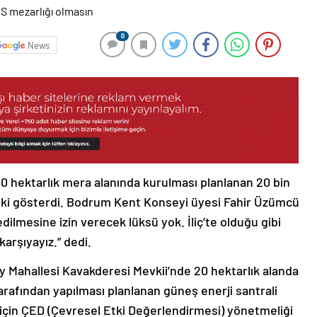
0
News
 hektarlık mera alanında kurulması planlanan 20 bin
pki gösterdi. Bodrum Kent Konseyi üyesi Fahir Üzümcü
ilmesine izin verecek lüksü yok. İliç’te olduğu gibi
karşıyayız.” dedi.
y Mahallesi Kavakderesi Mevkii’nde 20 hektarlık alanda
rafından yapılması planlanan güneş enerji santrali
 için ÇED (Çevresel Etki Değerlendirmesi) yönetmeliği