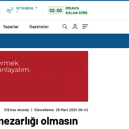
İMSAK'A
İSTANBUL
02:00
KALAN SÜRE
°
Yazarlar
Gazeteler
219 kez okundu
|
Güncelleme: 26 Mart 2024 00:42
ezarlığı olmasın