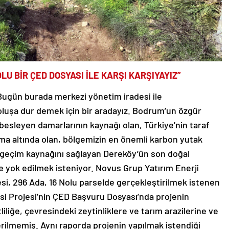
LU BİR ÇED DOSYASI İLE KARŞI KARŞIYAYIZ”
ugün burada merkezi yönetim iradesi ile
 oluşa dur demek için bir aradayız. Bodrum’un özgür
besleyen damarlarının kaynağı olan, Türkiye’nin taraf
ma altında olan, bölgemizin en önemli karbon yutak
in geçim kaynağını sağlayan Dereköy’ün son doğal
 ile yok edilmek isteniyor. Novus Grup Yatırım Enerji
si, 296 Ada, 16 Nolu parselde gerçekleştirilmek istenen
si Projesi’nin ÇED Başvuru Dosyası’nda projenin
liliğe, çevresindeki zeytinliklere ve tarım arazilerine ve
rilmemiş. Aynı raporda projenin yapılmak istendiği