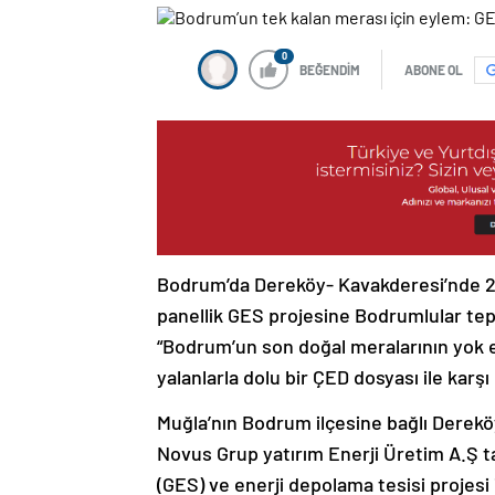
0
BEĞENDİM
ABONE OL
Bodrum’da Dereköy- Kavakderesi’nde 20
panellik GES projesine Bodrumlular te
“Bodrum’un son doğal meralarının yok ed
yalanlarla dolu bir ÇED dosyası ile karşı 
Muğla’nın Bodrum ilçesine bağlı Derekö
Novus Grup yatırım Enerji Üretim A.Ş ta
(GES) ve enerji depolama tesisi projesi