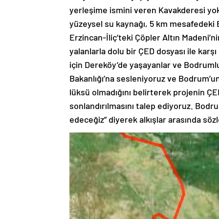
yerleşime ismini veren Kavakderesi yok
yüzeysel su kaynağı, 5 km mesafedeki Eg
Erzincan-İliç’teki Çöpler Altın Madeni’n
yalanlarla dolu bir ÇED dosyası ile karş
için Dereköy’de yaşayanlar ve Bodrumlu y
Bakanlığı’na sesleniyoruz ve Bodrum’un
lüksü olmadığını belirterek projenin ÇE
sonlandırılmasını talep ediyoruz. Bo
edeceğiz” diyerek alkışlar arasında söz