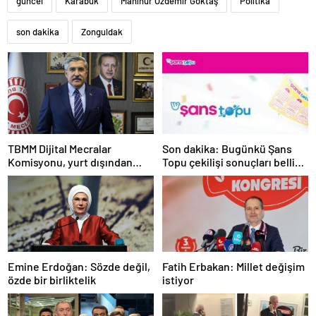
güncel
Karabük
Mahinur Özdemir Göktaş
Politika
son dakika
Zonguldak
TBMM Dijital Mecralar
Son dakika: Bugünkü Şans
Komisyonu, yurt dışından
Topu çekilişi sonuçları belli
gelecek Google yetkililerini
oldu! 7 Mayıs 2025 Şans Topu
dinleyecek
bilet sonucu sorgulama
ekranı!
Emine Erdoğan: Sözde değil,
Fatih Erbakan: Millet değişim
özde bir birliktelik
istiyor