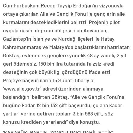
Cumhurbaşkanı Recep Tayyip Erdoğan’ın vizyonuyla
ortaya çıkarılan Aile ve Gençlik Fonu ile gençlerin aile
kurmalarını desteklediklerini belirtti. Projenin pilot
uygulamasını deprem bölgesi olan Adıyaman,
Gaziantep’in İslahiye ve Nurdağı ilçeleri ile Hatay,
Kahramanmaraş ve Malatya’da başlattıklarını hatırlatan
Göktaş, evlenecek gençlere yönelik 48 ay vadeli, 2 yıl
geri ödemesiz, 150 bin lira tutarında faizsiz kredi
desteğinin çok büyük ilgi gördüğünü ifade etti.
Projeye başvuruların 15 Şubat itibarıyla
‘www.aile.gov.tr’ adresi üzerinden alınmaya
başlandığını belirten Göktaş, “Aile ve Gençlik Fonu’na
bugüne kadar 12 bin 132 çift başvurdu, şu ana kadar
şartları yerine getiren toplam 3 bin 963 çift, söz
konusu krediden yararlandı” diye konuştu.
‘KARABÜK, BARTIN, ZONGULDAK’I DAHİL ETTİK’