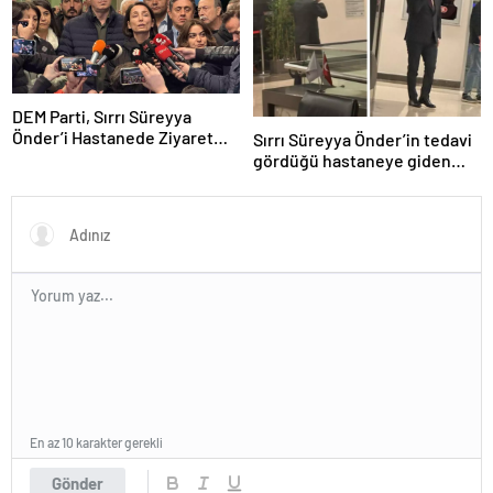
DEM Parti, Sırrı Süreyya
Önder’i Hastanede Ziyaret
Sırrı Süreyya Önder’in tedavi
Etti
gördüğü hastaneye giden
İstanbul Valisi’nden telefon
trafiği
En az 10 karakter gerekli
Gönder