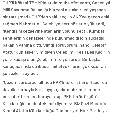
CHP’li Köksal TBMM’de etkin muha­lefet yaptı. Geçen yıl
Milli Savunma Bakanlığı bütçesi ele alınırken yaşanan
bir tartışmada CHP’den vekil seçilip AKP’ye geçen eski
teğmen Mehmet Ali Çelebi’ye sert sözlerle yüklendi.
“Kendisini cezaevine atanların yolunu seçti. Kumpas
şehitlerinin cenazelerin­de bulunmadığı için suçladığı
bakanın yanına gitti. Şimdi soruyorum; hangi Çelebi?
Atatürk’ün askeriyim diyen Çe­lebi mi, Fesli Deli Kadir’in
yol arkadaşı olan Çelebi mi?” diye sordu. Bir başka
konuşmasında da iktidar milletvekilleri­ni çok kızdıran
şu sözleri söyledi:
“Çözüm süreci adı altında PKK’lı te­röristlere Habur’da
davulla zurnayla karşılayıp, çadır mahkemelerinde
beraat ettirenler, buraya çıkıp ‘PKK terör örgütü,
Kılıçdaroğlu’nu destekle­di’ diyemez. Biz Gazi Mustafa
Kemal Atatürk’ün kurduğu Cumhuriyet Halk Partisiyiz.