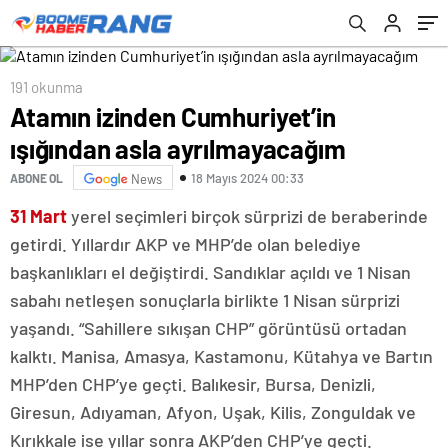
191 okunma
Atamın izinden Cumhuriyet’in
ışığından asla ayrılmayacağım
18 Mayıs 2024 00:33
ABONE OL
News
31 Mart
yerel seçimleri birçok sürprizi de beraberinde
getirdi. Yıllardır AKP ve MHP’de olan belediye
başkanlıkları el değiştirdi. Sandıklar açıldı ve 1 Nisan
sabahı netleşen sonuçlarla birlikte 1 Nisan sürprizi
yaşandı. “Sahillere sıkışan CHP” görüntüsü ortadan
kalktı. Manisa, Amasya, Kastamonu, Kütahya ve Bartın
MHP’den CHP’ye geçti. Balıkesir, Bursa, Denizli,
Giresun, Adıyaman, Afyon, Uşak, Kilis, Zonguldak ve
Kırıkkale ise yıllar sonra AKP’den CHP’ye geçti.