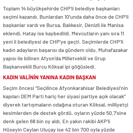
Toplam 14 büyükşehirde CHP’li belediye başkanları
seçimi kazandı. Bunlardan 10’unda daha önce de CHP’li
başkanlar vardı ve Bursa, Balıkesir, Denizli ile Manisa
eklendi, Hatay ise kaybedildi. Mevcutların yanı sıra 11
yeni il belediyesi de CHP’ye geçti. Seçimlerde CHP’li
kadın adayların başarısı da gündem oldu. Muhafazakar
yapısı ile bilinen Afyon’da Milletvekili ve Grup
Başkanvekili Burcu Köksal ipi göğüsledi.
KADIN VALİNİN YANINA KADIN BAŞKAN
Seçim öncesi “Seçilince Afyonkarahisar Belediyesi’nin
kapıları DEM Parti hariç her siyasi partiye açık olacak”
diyerek tartışmaların odağına oturan Köksal, milliyetçi
kesimlerden de destek gördü, oyların yüzde 50.7’sine
denk gelen 68 bin oy aldı. En yakın rakibi AKP’li
Hüseyin Ceylan Uluçay ise 42 bin 700 oyla yüzde