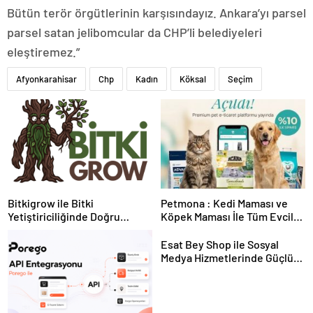
Bütün terör örgütlerinin karşısındayız. Ankara’yı parsel
parsel satan jelibomcular da CHP’li belediye­leri
eleştiremez.”
Afyonkarahisar
Chp
Kadın
Köksal
Seçim
Bitkigrow ile Bitki
Petmona : Kedi Maması ve
Yetiştiriciliğinde Doğru
Köpek Maması İle Tüm Evcil
Ekipman ve Ürün Seçimi
Hayvan Ürünleri
Esat Bey Shop ile Sosyal
Medya Hizmetlerinde Güçlü
Panel Deneyimi