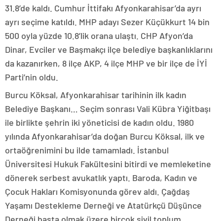
31.8’de kaldı. Cumhur İttifakı Afyonkarahisar’da ayrı
ayrı seçime katıldı. MHP adayı Sezer Küçükkurt 14 bin
500 oyla yüzde 10.8’lik orana ulaştı. CHP Afyon’da
Dinar, Evciler ve Başmakçı ilçe belediye başkanlıklarını
da kazanırken, 8 ilçe AKP, 4 ilçe MHP ve bir ilçe de İYİ
Parti’nin oldu.
Burcu Köksal, Afyonkarahisar tarihinin ilk kadın
Belediye Başkanı… Seçim sonrası Vali Kübra Yiğitbaşı
ile birlikte şehrin iki yöneticisi de kadın oldu. 1980
yılında Afyonkarahisar’da doğan Burcu Köksal, ilk ve
ortaöğrenimini bu ilde tamamladı. İstanbul
Üniversitesi Hukuk Fakültesini bitirdi ve memleketine
dönerek serbest avukatlık yaptı. Baroda, Kadın ve
Çocuk Hakları Komisyonunda görev aldı. Çağdaş
Yaşamı Destekleme Derneği ve Atatürkçü Düşünce
Derneği başta olmak üzere birçok sivil toplum