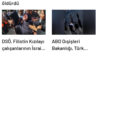
öldürdü
DSÖ, Filistin Kızılayı
ABD Dışişleri
çalışanlarının İsrail
Bakanlığı, Türk
saldırısında
öğrenci Öztürk’ün
öldürülmesini
vize iptalini
kınadı
açıklayamadı