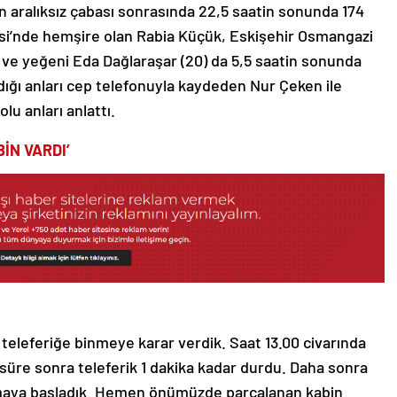
bin aralıksız çabası sonrasında 22,5 saatin sonunda 174
nesi’nde hemşire olan Rabia Küçük, Eskişehir Osmangazi
 ve yeğeni Eda Dağlaraşar (20) da 5,5 saatin sonunda
ndığı anları cep telefonuyla kaydeden Nur Çeken ile
lu anları anlattı.
İN VARDI’
teleferiğe binmeye karar verdik. Saat 13.00 civarında
süre sonra teleferik 1 dakika kadar durdu. Daha sonra
lanmaya başladık. Hemen önümüzde parçalanan kabin