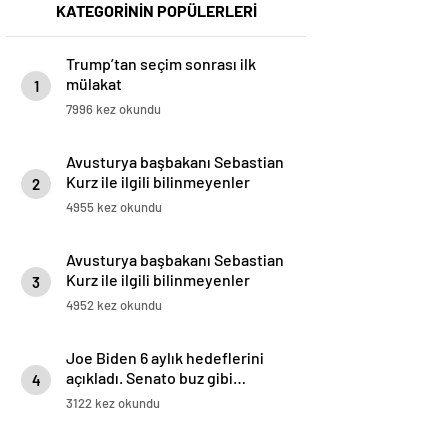
KATEGORİNİN POPÜLERLERİ
Trump’tan seçim sonrası ilk
mülakat
1
7996 kez okundu
Avusturya başbakanı Sebastian
Kurz ile ilgili bilinmeyenler
2
4955 kez okundu
Avusturya başbakanı Sebastian
Kurz ile ilgili bilinmeyenler
3
4952 kez okundu
Joe Biden 6 aylık hedeflerini
açıkladı. Senato buz gibi…
4
3122 kez okundu