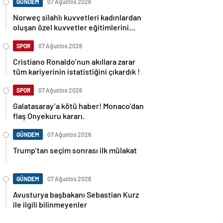
GÜNDEM
07 Ağustos 2026
Norweç silahlı kuvvetleri kadınlardan
oluşan özel kuvvetler eğitimlerini
başlattı.
SPOR
07 Ağustos 2026
Cristiano Ronaldo’nun akıllara zarar
tüm kariyerinin istatistiğini çıkardık !
SPOR
07 Ağustos 2026
Galatasaray’a kötü haber! Monaco’dan
flaş Onyekuru kararı.
GÜNDEM
07 Ağustos 2026
Trump’tan seçim sonrası ilk mülakat
GÜNDEM
07 Ağustos 2026
Avusturya başbakanı Sebastian Kurz
ile ilgili bilinmeyenler