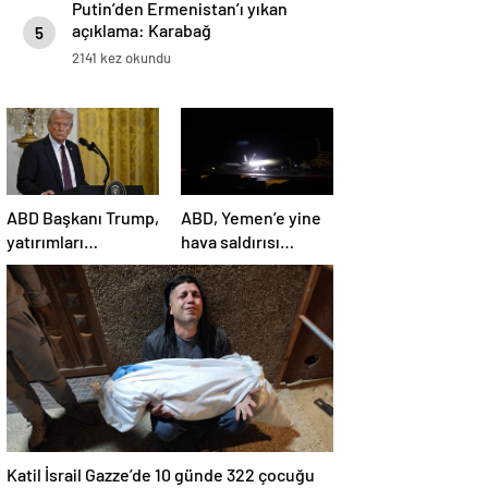
Putin’den Ermenistan’ı yıkan
açıklama: Karabağ
5
Azerbaycan’ın ayrılmaz bir
2141 kez okundu
parçasıdır!
ABD Başkanı Trump,
ABD, Yemen’e yine
yatırımları
hava saldırısı
hızlandırmak için
düzenledi
yeni bir ofis kuruyor
Katil İsrail Gazze’de 10 günde 322 çocuğu