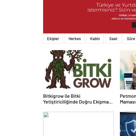
Ekipler
Herkes
Kabin
Saat
Süre
Bitkigrow ile Bitki
Petmon
Yetiştiriciliğinde Doğru Ekipman
Maması 
ve Ürün Seçimi
Ürünler