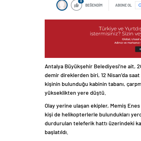
0
BEĞENDİM
ABONE OL
Antalya Büyükşehir Belediyesi’ne ait, 20
demir direklerden biri, 12 Nisan’da saat 
kişinin bulunduğu kabinin tabanı, çarpma
yükseklikten yere düştü.
Olay yerine ulaşan ekipler, Memiş Enes G
kişi de helikopterlerle bulundukları ye
durdurulan teleferik hattı üzerindeki k
başlatıldı.