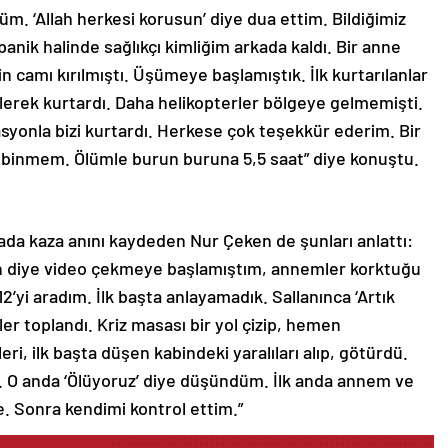
m. ‘Allah herkesi korusun’ diye dua ettim. Bildiğimiz
anik halinde sağlıkçı kimliğim arkada kaldı. Bir anne
n camı kırılmıştı. Üşümeye başlamıştık. İlk kurtarılanlar
gelerek kurtardı. Daha helikopterler bölgeye gelmemişti.
syonla bizi kurtardı. Herkese çok teşekkür ederim. Bir
 binmem. Ölümle burun buruna 5,5 saat” diye konuştu.
rada kaza anını kaydeden Nur Çeken de şunları anlattı:
sun diye video çekmeye başlamıştım, annemler korktuğu
12’yi aradım. İlk başta anlayamadık. Sallanınca ‘Artık
r toplandı. Kriz masası bir yol çizip, hemen
ri, ilk başta düşen kabindeki yaralıları alıp, götürdü.
dık. O anda ‘Ölüyoruz’ diye düşündüm. İlk anda annem ve
e. Sonra kendimi kontrol ettim.”