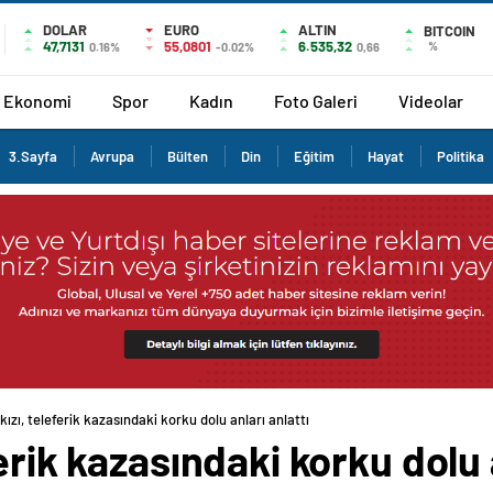
DOLAR
EURO
ALTIN
BITCOIN
47,7131
55,0801
6.535,32
%
0.16%
-0.02%
0,66
Ekonomi
Spor
Kadın
Foto Galeri
Videolar
3.Sayfa
Avrupa
Bülten
Din
Eğitim
Hayat
Politika
kızı, teleferik kazasındaki korku dolu anları anlattı
erik kazasındaki korku dolu a