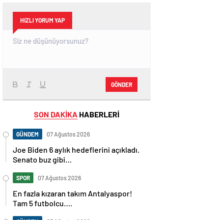
HIZLI YORUM YAP
GÖNDER
SON DAKİKA
HABERLERİ
GÜNDEM
07 Ağustos 2026
Joe Biden 6 aylık hedeflerini açıkladı.
Senato buz gibi…
SPOR
07 Ağustos 2026
En fazla kızaran takım Antalyaspor!
Tam 5 futbolcu….