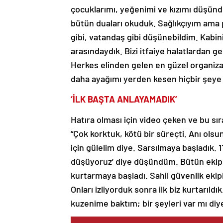
çocuklarımı, yeğenimi ve kızımı düşündü
bütün duaları okuduk. Sağlıkçıyım ama p
gibi, vatandaş gibi düşünebildim. Kabini
arasındaydık. Bizi itfaiye halatlardan 
Herkes elinden gelen en güzel organiza
daha ayağımı yerden kesen hiçbir şeye
‘İLK BAŞTA ANLAYAMADIK’
Hatıra olması için video çeken ve bu sı
“Çok korktuk, kötü bir süreçti. Anı ol
için gülelim diye. Sarsılmaya başladık. 1
düşüyoruz’ diye düşündüm. Bütün ekiple
kurtarmaya başladı. Sahil güvenlik ekiple
Onları izliyorduk sonra ilk biz kurtarıl
kuzenime baktım; bir şeyleri var mı diy