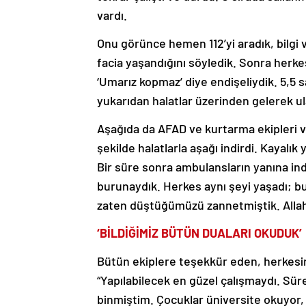
vardı.
Onu görünce hemen 112’yi aradık, bilgi ve
facia yaşandığını söyledik. Sonra herk
‘Umarız kopmaz’ diye endişeliydik. 5,5 s
yukarıdan halatlar üzerinden gelerek ul
Aşağıda da AFAD ve kurtarma ekipleri var
şekilde halatlarla aşağı indirdi. Kayalık 
Bir süre sonra ambulansların yanına ind
burunaydık. Herkes aynı şeyi yaşadı; bu
zaten düştüğümüzü zannetmiştik. Alla
‘BİLDİĞİMİZ BÜTÜN DUALARI OKUDUK’
Bütün ekiplere teşekkür eden, herkesin
“Yapılabilecek en güzel çalışmaydı. Sü
binmiştim. Çocuklar üniversite okuyor, 