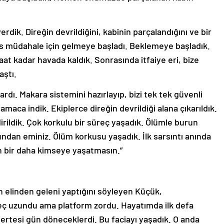
rdik. Direğin devrildiğini, kabinin parçalandığını ve bir
es müdahale için gelmeye başladı. Beklemeye başladık.
aat kadar havada kaldık. Sonrasında itfaiye eri, bize
aştı.
dı. Makara sistemini hazırlayıp, bizi tek tek güvenli
yamaca indik. Ekiplerce direğin devrildiği alana çıkarıldık.
irildik. Çok korkulu bir süreç yaşadık. Ölümle burun
ndan eminiz. Ölüm korkusu yaşadık. İlk sarsıntı anında
h bir daha kimseye yaşatmasın.”
 elinden geleni yaptığını söyleyen Küçük,
reç uzundu ama platform zordu. Hayatımda ilk defa
ertesi gün döneceklerdi. Bu faciayı yaşadık. O anda