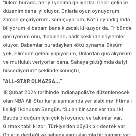
“Ailem burada, her yıl yanıma geliyorlar. Onlar gelince
düzenim daha iyi oluyor. Onlarla oyun oynuyorum,
zaman geçiriyorum, konuşuyorum. Kötü oynadığımda
biliyorum ki babam bana kızacak ki kızıyor da. Tribünde
görüyorum onu, ‘hadisene, hadi’ şeklinde söylemleri
oluyor. Babamlar buradayken kötü oynama lüksüm
yok. Elimden geleni yapıyorum. Onlardan güç alıyorum
ve mutluluk veriyorlar bana. Sahaya çıktığımda da iyi
hissediyorum” şeklinde konuştu.
“ALL-STAR OLMAZSA…”
18 Şubat 2024 tarihinde Indianapolis’te düzenlenecek
olan NBA All-Star karşılaşmasında yer alabilme ihtimali
ile ilgili konuşan Şengün, “Şu an bir şans var tabii ki.
Batıda olduğum için çok iyi oyuncu ve takımlar var.
Girmek tabii ki zor. Türkiye’den büyük bir destek var.
Onların desteği ve sahada yaptıklarımla bir şansım var.