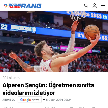
204 okunma
Alperen Şengün: Öğretmen sınıfta
videolarımı izletiyor
5 Ocak 2024 00:24
ABONE OL
News