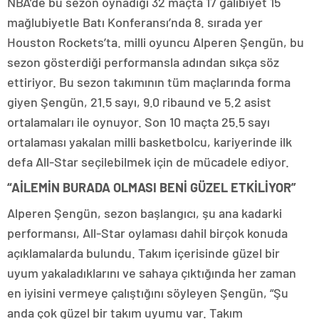
NBA’de bu sezon oynadığı 32 maçta 17 galibiyet 15
mağlubiyetle Batı Konferansı’nda 8. sırada yer
Houston Rockets’ta. milli oyuncu Alperen Şengün, bu
sezon gösterdiği performansla adından sıkça söz
ettiriyor. Bu sezon takımının tüm maçlarında forma
giyen Şengün, 21.5 sayı, 9.0 ribaund ve 5.2 asist
ortalamaları ile oynuyor. Son 10 maçta 25.5 sayı
ortalaması yakalan milli basketbolcu, kariyerinde ilk
defa All-Star seçilebilmek için de mücadele ediyor.
“AİLEMİN BURADA OLMASI BENİ GÜZEL ETKİLİYOR”
Alperen Şengün, sezon başlangıcı, şu ana kadarki
performansı, All-Star oylaması dahil birçok konuda
açıklamalarda bulundu. Takım içerisinde güzel bir
uyum yakaladıklarını ve sahaya çıktığında her zaman
en iyisini vermeye çalıştığını söyleyen Şengün, “Şu
anda çok güzel bir takım uyumu var. Takım