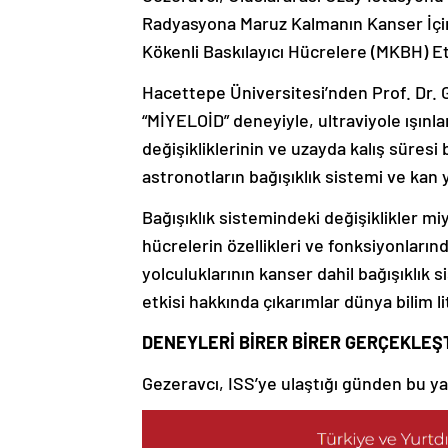
Radyasyona Maruz Kalmanın Kanser İçin
Kökenli Baskılayıcı Hücrelere (MKBH) Etk
Hacettepe Üniversitesi’nden Prof. Dr.
“MİYELOİD” deneyiyle, ultraviyole ışınl
değişikliklerinin ve uzayda kalış süresi
astronotların bağışıklık sistemi ve kan ya
Bağışıklık sistemindeki değişiklikler miy
hücrelerin özellikleri ve fonksiyonların
yolculuklarının kanser dahil bağışıklık s
etkisi hakkında çıkarımlar dünya bilim l
DENEYLERİ BİRER BİRER GERÇEKLEŞT
Gezeravcı, ISS’ye ulaştığı günden bu y