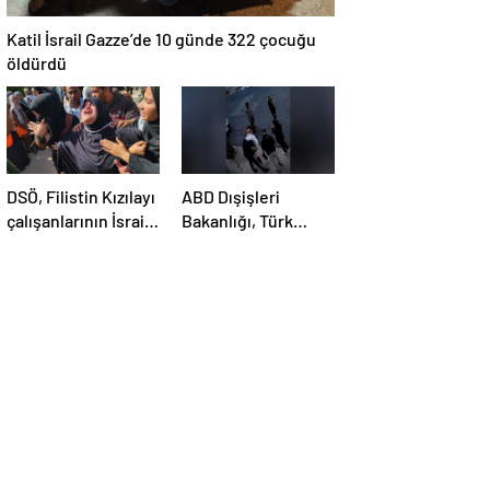
Katil İsrail Gazze’de 10 günde 322 çocuğu
öldürdü
DSÖ, Filistin Kızılayı
ABD Dışişleri
çalışanlarının İsrail
Bakanlığı, Türk
saldırısında
öğrenci Öztürk’ün
öldürülmesini
vize iptalini
kınadı
açıklayamadı