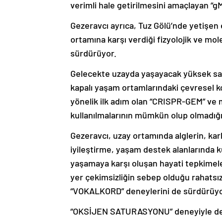
verimli hale getirilmesini amaçlayan “g
Gezeravcı ayrıca, Tuz Gölü’nde yetişen 
ortamına karşı verdiği fizyolojik ve m
sürdürüyor.
Gelecekte uzayda yaşayacak yüksek say
kapalı yaşam ortamlarındaki çevresel ko
yönelik ilk adım olan “CRISPR-GEM” ve 
kullanılmalarının mümkün olup olmadığı
Gezeravcı, uzay ortamında alglerin, ka
iyileştirme, yaşam destek alanlarında 
yaşamaya karşı oluşan hayati tepkimeler
yer çekimsizliğin sebep olduğu rahatsız
“VOKALKORD” deneylerini de sürdürüyo
“OKSİJEN SATURASYONU” deneyiyle de y