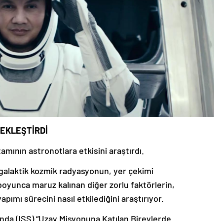
ÇEKLEŞTİRDİ
amının astronotlara etkisini araştırdı.
, galaktik kozmik radyasyonun, yer çekimi
 boyunca maruz kalınan diğer zorlu faktörlerin,
apımı sürecini nasıl etkilediğini araştırıyor.
’nda (ISS) “Uzay Misyonuna Katılan Bireylerde