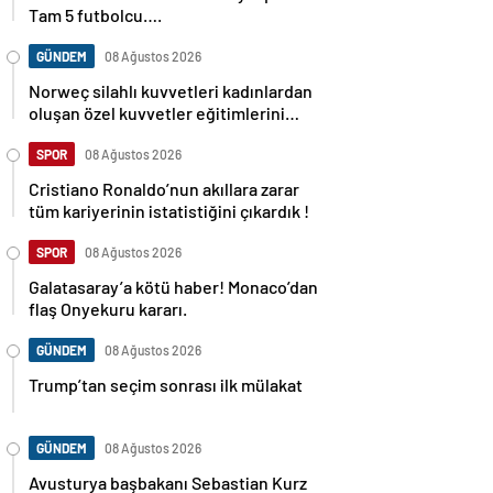
Tam 5 futbolcu….
GÜNDEM
08 Ağustos 2026
Norweç silahlı kuvvetleri kadınlardan
oluşan özel kuvvetler eğitimlerini
başlattı.
SPOR
08 Ağustos 2026
Cristiano Ronaldo’nun akıllara zarar
tüm kariyerinin istatistiğini çıkardık !
SPOR
08 Ağustos 2026
Galatasaray’a kötü haber! Monaco’dan
flaş Onyekuru kararı.
GÜNDEM
08 Ağustos 2026
Trump’tan seçim sonrası ilk mülakat
GÜNDEM
08 Ağustos 2026
Avusturya başbakanı Sebastian Kurz