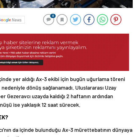
0
News
çinde yer aldığı Ax-3 ekibi için bugün uğurlama töreni
ı nedeniyle dönüş sağlanamadı. Uluslararası Uzay
per Gezeravcı uzayda kaldığı 2 haftanın ardından
şü ise yaklaşık 12 saat sürecek.
EK?
vcı’nın da içinde bulunduğu Ax-3 mürettebatının dünyaya