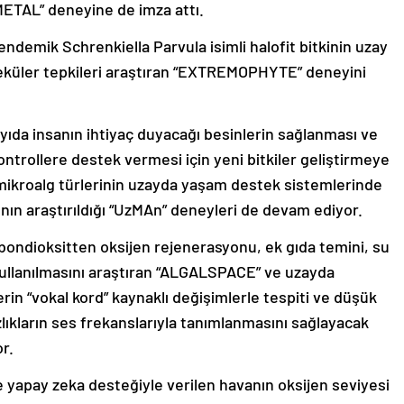
METAL” deneyine de imza attı.
endemik Schrenkiella Parvula isimli halofit bitkinin uzay
oleküler tepkileri araştıran “EXTREMOPHYTE” deneyini
ıda insanın ihtiyaç duyacağı besinlerin sağlanması ve
ntrollere destek vermesi için yeni bitkiler geliştirmeye
mikroalg türlerinin uzayda yaşam destek sistemlerinde
nın araştırıldığı “UzMAn” deneyleri de devam ediyor.
rbondioksitten oksijen rejenerasyonu, ek gıda temini, su
kullanılmasını araştıran “ALGALSPACE” ve uzayda
in “vokal kord” kaynaklı değişimlerle tespiti ve düşük
lıkların ses frekanslarıyla tanımlanmasını sağlayacak
r.
apay zeka desteğiyle verilen havanın oksijen seviyesi