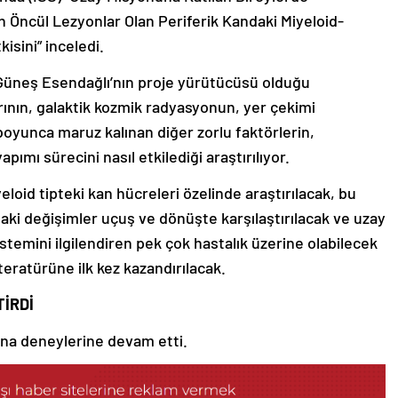
 Öncül Lezyonlar Olan Periferik Kandaki Miyeloid-
isini” inceledi.
 Güneş Esendağlı’nın proje yürütücüsü olduğu
arının, galaktik kozmik radyasyonun, yer çekimi
 boyunca maruz kalınan diğer zorlu faktörlerin,
pımı sürecini nasıl etkilediği araştırılıyor.
eloid tipteki kan hücreleri özelinde araştırılacak, bu
daki değişimler uçuş ve dönüşte karşılaştırılacak ve uzay
istemini ilgilendiren pek çok hastalık üzerine olabilecek
iteratürüne ilk kez kazandırılacak.
İRDİ
ana deneylerine devam etti.