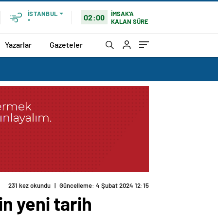
İMSAK'A
İSTANBUL
02:00
KALAN SÜRE
°
Yazarlar
Gazeteler
n yeni tarih