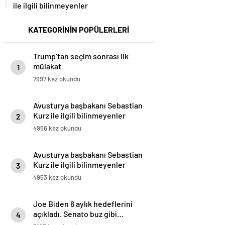
ile ilgili bilinmeyenler
KATEGORİNİN POPÜLERLERİ
Trump’tan seçim sonrası ilk
mülakat
1
7997 kez okundu
Avusturya başbakanı Sebastian
Kurz ile ilgili bilinmeyenler
2
4956 kez okundu
Avusturya başbakanı Sebastian
Kurz ile ilgili bilinmeyenler
3
4953 kez okundu
Joe Biden 6 aylık hedeflerini
açıkladı. Senato buz gibi…
4