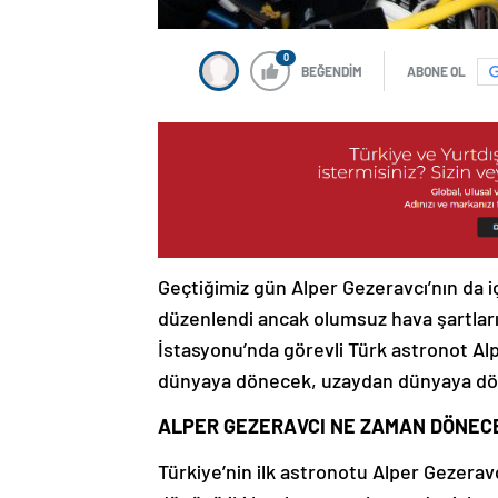
0
BEĞENDİM
ABONE OL
Geçtiğimiz gün Alper Gezeravcı’nın da i
düzenlendi ancak olumsuz hava şartlar
İstasyonu’nda görevli Türk astronot Al
dünyaya dönecek, uzaydan dünyaya dönü
ALPER GEZERAVCI NE ZAMAN DÖNEC
Türkiye’nin ilk astronotu Alper Gezera