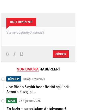
HIZLI YORUM YAP
GÖNDER
SON DAKİKA
HABERLERİ
GÜNDEM
08 Ağustos 2026
Joe Biden 6 aylık hedeflerini açıkladı.
Senato buz gibi…
SPOR
08 Ağustos 2026
En fazla kızaran takım Antalyaspor!