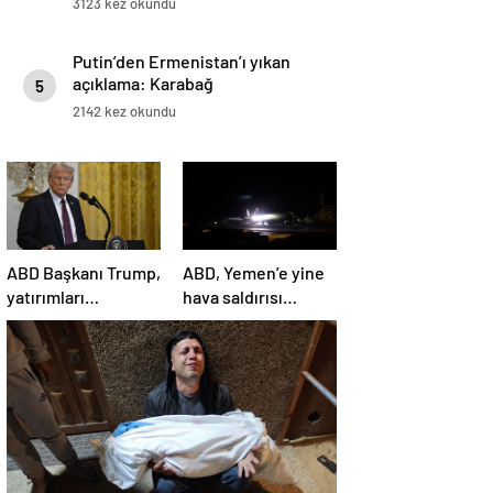
3123 kez okundu
Putin’den Ermenistan’ı yıkan
açıklama: Karabağ
5
Azerbaycan’ın ayrılmaz bir
2142 kez okundu
parçasıdır!
ABD Başkanı Trump,
ABD, Yemen’e yine
yatırımları
hava saldırısı
hızlandırmak için
düzenledi
yeni bir ofis kuruyor