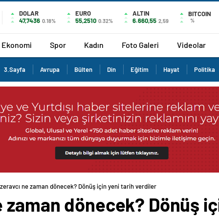
DOLAR
EURO
ALTIN
BITCOIN
47,7436
55,2510
6.660,55
%
0.18%
0.32%
2,59
Ekonomi
Spor
Kadın
Foto Galeri
Videolar
3.Sayfa
Avrupa
Bülten
Din
Eğitim
Hayat
Politika
zeravcı ne zaman dönecek? Dönüş için yeni tarih verdiler
e zaman dönecek? Dönüş içi