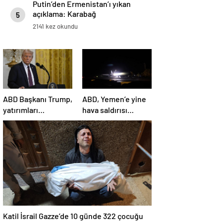
Putin’den Ermenistan’ı yıkan
açıklama: Karabağ
5
Azerbaycan’ın ayrılmaz bir
2141 kez okundu
parçasıdır!
ABD Başkanı Trump,
ABD, Yemen’e yine
yatırımları
hava saldırısı
hızlandırmak için
düzenledi
yeni bir ofis kuruyor
Katil İsrail Gazze’de 10 günde 322 çocuğu