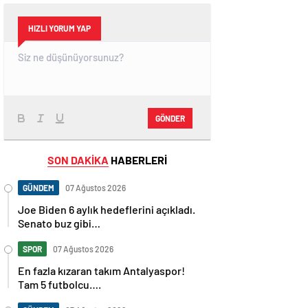
HIZLI YORUM YAP
GÖNDER
SON DAKİKA
HABERLERİ
GÜNDEM
07 Ağustos 2026
Joe Biden 6 aylık hedeflerini açıkladı.
Senato buz gibi…
SPOR
07 Ağustos 2026
En fazla kızaran takım Antalyaspor!
Tam 5 futbolcu….