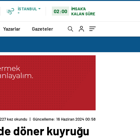
İMSAK'A
İSTANBUL
02:00
KALAN SÜRE
°
Yazarlar
Gazeteler
227 kez okundu
|
Güncelleme: 16 Haziran 2024 00:58
de döner kuyruğu