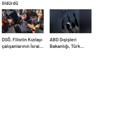
öldürdü
DSÖ, Filistin Kızılayı
ABD Dışişleri
çalışanlarının İsrail
Bakanlığı, Türk
saldırısında
öğrenci Öztürk’ün
öldürülmesini
vize iptalini
kınadı
açıklayamadı