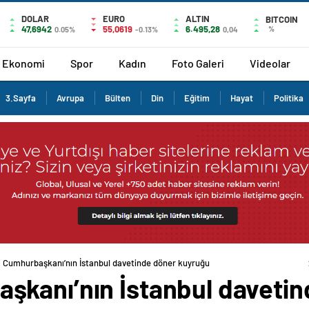
DOLAR
EURO
ALTIN
BITCOIN
47,6942
55,0619
6.495,28
%
0.05%
-0.13%
0,04
Ekonomi
Spor
Kadın
Foto Galeri
Videolar
3.Sayfa
Avrupa
Bülten
Din
Eğitim
Hayat
Politika
 Cumhurbaşkanı’nın İstanbul davetinde döner kuyruğu
kanı’nın İstanbul davetin