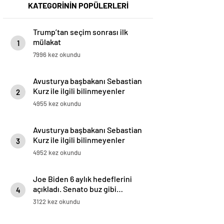
KATEGORİNİN POPÜLERLERİ
Trump’tan seçim sonrası ilk
mülakat
1
7996 kez okundu
Avusturya başbakanı Sebastian
Kurz ile ilgili bilinmeyenler
2
4955 kez okundu
Avusturya başbakanı Sebastian
Kurz ile ilgili bilinmeyenler
3
4952 kez okundu
Joe Biden 6 aylık hedeflerini
açıkladı. Senato buz gibi…
4
3122 kez okundu