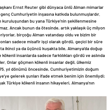
 başkanı Ernst Reuter gibi dünyaca ünlü Alman mimarlar
e genç Cumhuriyetin inşasına katkıda bulunmuşlardır.
in kuruluşundan bu yana Türkiye’nin şekillenmesine
maz. Ancak bunun da ötesinde, artık yaklaşık üç milyon
eriyorlar, birçoğu Alman vatandaşı oldu ve bizim bir
onları sadece misafir işçi olarak gördü, geçici bir süre
atta ikinci ya da üçüncü kuşakta bile, Almanya’da doğup
e kökenli insanlarda sadece farklılıkları gördü ve aslında
ler. Onlar göçmen kökenli insanlar değil, ülkemiz
 75. yıl dönümü öncesinde, Cumhuriyetimizin doğum
ye’ye gelerek şunları ifade etmek benim için önemliydi;
şak Türkiye kökenli insanın hikayeleri, Almanya’nın