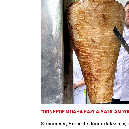
“DÖNERDEN DAHA FAZLA SATILAN YO
Steinmeier, Berlin’de döner dükkanı işl