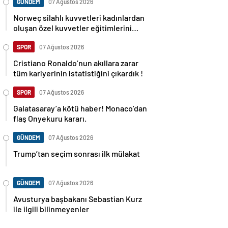
GÜNDEM
07 Ağustos 2026
Norweç silahlı kuvvetleri kadınlardan
oluşan özel kuvvetler eğitimlerini
başlattı.
SPOR
07 Ağustos 2026
Cristiano Ronaldo’nun akıllara zarar
tüm kariyerinin istatistiğini çıkardık !
SPOR
07 Ağustos 2026
Galatasaray’a kötü haber! Monaco’dan
flaş Onyekuru kararı.
GÜNDEM
07 Ağustos 2026
Trump’tan seçim sonrası ilk mülakat
GÜNDEM
07 Ağustos 2026
Avusturya başbakanı Sebastian Kurz
ile ilgili bilinmeyenler