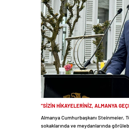
“SİZİN HİKAYELERİNİZ, ALMANYA GEÇ
Almanya Cumhurbaşkanı Steinmeier, Tür
sokaklarında ve meydanlarında görülebil