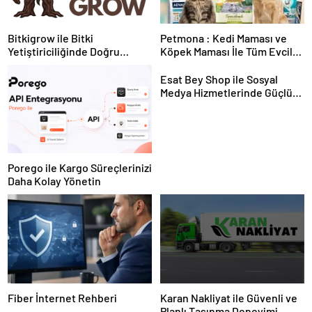
Bitkigrow ile Bitki
Petmona : Kedi Maması ve
Yetiştiriciliğinde Doğru
Köpek Maması İle Tüm Evcil
Ekipman ve Ürün Seçimi
Hayvan Ürünleri
Esat Bey Shop ile Sosyal
Medya Hizmetlerinde Güçlü
Panel Deneyimi
Porego ile Kargo Süreçlerinizi
Daha Kolay Yönetin
Fiber İnternet Rehberi
Karan Nakliyat ile Güvenli ve
Planlı Taşınma Deneyimi