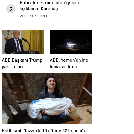
Putin’den Ermenistan’ı yıkan
açıklama: Karabağ
5
Azerbaycan’ın ayrılmaz bir
2141 kez okundu
parçasıdır!
ABD Başkanı Trump,
ABD, Yemen’e yine
yatırımları
hava saldırısı
hızlandırmak için
düzenledi
yeni bir ofis kuruyor
Katil İsrail Gazze’de 10 günde 322 çocuğu