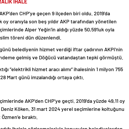
RALIK İHALE
KP’den CHP’ye geçen 9 ilçeden biri oldu. 2019’da
 oy oranıyla son beş yıldır AKP tarafından yönetilen
mlerinde Alper Yeğin’in aldığı yüzde 50,59’luk oyla
eslim töreni dün düzenlendi.
ünü belediyenin hizmet verdiği iftar çadırının AKPi’nin
ündeme gelmiş ve Döğücü vatandaştan tepki görmüştü.
ığı ”elektrikli hizmet aracı alımı” ihalesinin 1 milyon 755
, 28 Mart günü imzalandığı ortaya çıktı.
I
eçimlerinde AKP’den CHP’ye geçti. 2019’da yüzde 49,11 oy
li Deniz Köken, 31 mart 2024 yerel seçimlerine koltuğunu
t Özmen’e bıraktı.
adığı ihalele sözleşmeleriyle konuşulan belediyelerden