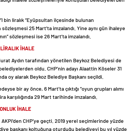
71 bin liralık ”Eyüpsultan ilçesinde bulunan
in sözleşmesi 25 Mart’ta imzalandı. Yine aynı gün ihaleye
ımnın” sözleşmesi ise 26 Mart’ta imzalandı.
 LİRALIK İHALE
Murat Aydın tarafından yönetilen Beykoz Belediyesi de
belediyelerden oldu. CHP’nin adayı Alaattin Köseler 31
nda oy alarak Beykoz Belediye Başkanı seçildi.
eyse bir ay önce, 6 Mart’ta çıktığı ”oyun grupları alımı
ira karşılığında 29 Mart tarihinde imzalandı.
YONLUK İHALE
AKPi’den CHP’ye geçti. 2019 yerel seçimlerinde yüzde
diye başkanı koltuğuna oturduğu belediyeyi bu yıl yüzde