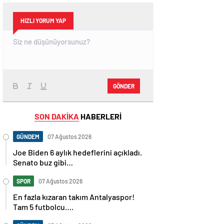
HIZLI YORUM YAP
GÖNDER
SON DAKİKA
HABERLERİ
GÜNDEM
07 Ağustos 2026
Joe Biden 6 aylık hedeflerini açıkladı.
Senato buz gibi…
SPOR
07 Ağustos 2026
En fazla kızaran takım Antalyaspor!
Tam 5 futbolcu….