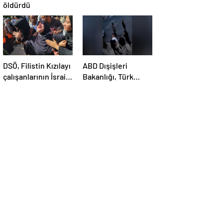
öldürdü
DSÖ, Filistin Kızılayı
ABD Dışişleri
çalışanlarının İsrail
Bakanlığı, Türk
saldırısında
öğrenci Öztürk’ün
öldürülmesini
vize iptalini
kınadı
açıklayamadı