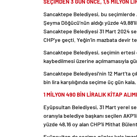
SEÇİMDEN 3 GÜN ÖNCE, 1,5 MİLYON Lİ
Sancaktepe Belediyesi, bu seçimlerde A
Şeyma Döğücü’nün aldığı yüzde 49,88’lik
Sancaktepe Belediyesi 31 Mart 2024 seçi
CHP’ye geçti. Yeğin’in mazbata devir t
Sancaktepe Belediyesi, seçimin ertesi g
kaybedilmesi üzerine açılmamasıyla g
Sancaktepe Belediyesi’nin 12 Mart’ta çıkt
bin lira karşılığında seçime üç gün kala
1 MİLYON 490 BİN LİRALIK KİTAP ALIM
Eyüpsultan Belediyesi, 31 Mart yerel s
oranıyla belediye başkanı seçilen AKP’
yüzde 48,16 oy alan CHP’li Mithat Bülen
Eyüpsultan da seçime günler kala imzal