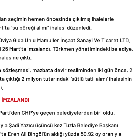
an seçimin hemen öncesinde çıkılmış ihalelerle
’ta ”su böreği alımı” ihalesi düzenledi.
i ‘Oviya Gıda Unlu Mamuller İnşaat Sanayi Ve Ticaret LTD.
si 26 Mart’ta imzalandı. Türkmen yönetimindeki belediye,
halesine çıktı.
nin sözleşmesi, mazbata devir tesliminden iki gün önce, 2
 çıktığı 2 milyon tutarındaki ‘sütlü tatlı alımı’ ihalesinin
ı.
A İMZALANDI
Parti’den CHP’ye geçen belediyelerden biri oldu.
 oyla Şadi Yazıcı üçüncü kez Tuzla Belediye Başkanı
te Eren Ali Bingöl’ün aldığı yüzde 50,92 oy oranıyla