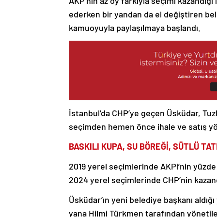
AKP’nin az oy farkıyla seçimi kazandığı
ederken bir yandan da el değiştiren be
kamuoyuyla paylaşılmaya başlandı.
İstanbul’da CHP’ye geçen Üsküdar, Tuz
seçimden hemen önce ihale ve satış yön
BASKILI KUPA, SU BÖREĞİ, SÜTLÜ TAT
2019 yerel seçimlerinde AKPi’nin yüzde 
2024 yerel seçimlerinde CHP’nin kazand
Üsküdar’ın yeni belediye başkanı aldığ
yana Hilmi Türkmen tarafından yönetil