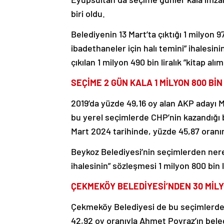
biri oldu.
Belediyenin 13 Mart’ta çıktığı 1 milyon 9
ibadethaneler için halı temini” ihalesin
çıkılan 1 milyon 490 bin liralık ”kitap al
SEÇİME 2 GÜN KALA 1 MİLYON 800 BİN
2019’da yüzde 49,16 oy alan AKP adayı 
bu yerel seçimlerde CHP’nin kazandığı 
Mart 2024 tarihinde, yüzde 45,87 oranı
Beykoz Belediyesi’nin seçimlerden nered
ihalesinin” sözleşmesi 1 milyon 800 bin l
ÇEKMEKÖY BELEDİYESİ’NDEN 30 MİL
Çekmeköy Belediyesi de bu seçimlerde 
42,92 oy oranıyla Ahmet Poyraz’ın bele