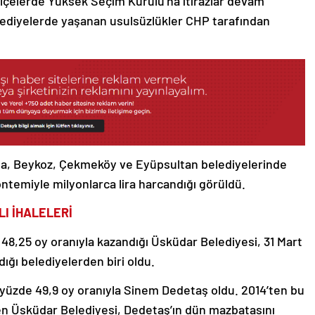
 ilçelerde Yüksek Seçim Kurulu’na itirazlar devam
lediyelerde yaşanan usulsüzlükler CHP tarafından
la, Beykoz, Çekmeköy ve Eyüpsultan belediyelerinde
temiyle milyonlarca lira harcandığı görüldü.
LI İHALELERİ
48,25 oy oranıyla kazandığı Üsküdar Belediyesi, 31 Mart
ığı belediyelerden biri oldu.
ı yüzde 49,9 oy oranıyla Sinem Dedetaş oldu. 2014’ten bu
en Üsküdar Belediyesi, Dedetaş’ın dün mazbatasını