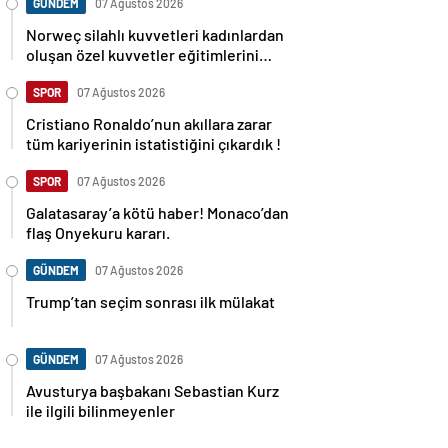
GÜNDEM
07 Ağustos 2026
Norweç silahlı kuvvetleri kadınlardan
oluşan özel kuvvetler eğitimlerini
başlattı.
SPOR
07 Ağustos 2026
Cristiano Ronaldo’nun akıllara zarar
tüm kariyerinin istatistiğini çıkardık !
SPOR
07 Ağustos 2026
Galatasaray’a kötü haber! Monaco’dan
flaş Onyekuru kararı.
GÜNDEM
07 Ağustos 2026
Trump’tan seçim sonrası ilk mülakat
GÜNDEM
07 Ağustos 2026
Avusturya başbakanı Sebastian Kurz
ile ilgili bilinmeyenler