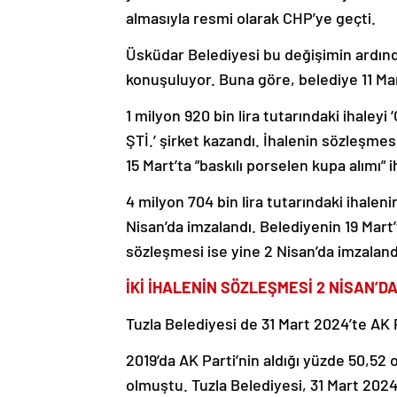
almasıyla resmi olarak CHP’ye geçti.
Üsküdar Belediyesi bu değişimin ardınd
konuşuluyor. Buna göre, belediye 11 Mart
1 milyon 920 bin lira tutarındaki ihaley
ŞTİ.’ şirket kazandı. İhalenin sözleşme
15 Mart’ta ”baskılı porselen kupa alımı” i
4 milyon 704 bin lira tutarındaki ihale
Nisan’da imzalandı. Belediyenin 19 Mart’ta
sözleşmesi ise yine 2 Nisan’da imzaland
İKİ İHALENİN SÖZLEŞMESİ 2 NİSAN’D
Tuzla Belediyesi de 31 Mart 2024’te AK 
2019’da AK Parti’nin aldığı yüzde 50,52
olmuştu. Tuzla Belediyesi, 31 Mart 2024’