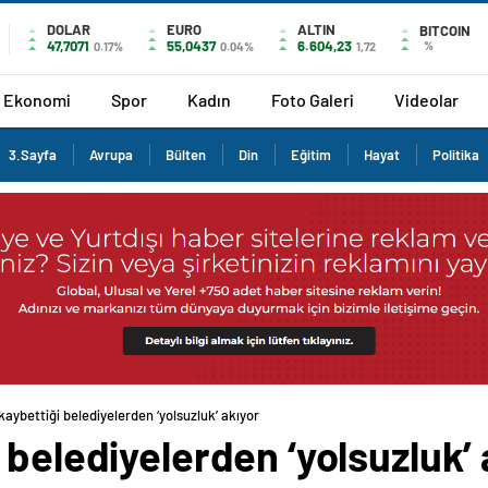
DOLAR
EURO
ALTIN
BITCOIN
47,7071
55,0437
6.604,23
%
0.17%
0.04%
1,72
Ekonomi
Spor
Kadın
Foto Galeri
Videolar
3.Sayfa
Avrupa
Bülten
Din
Eğitim
Hayat
Politika
kaybettiği belediyelerden ‘yolsuzluk’ akıyor
 belediyelerden ‘yolsuzluk’ 