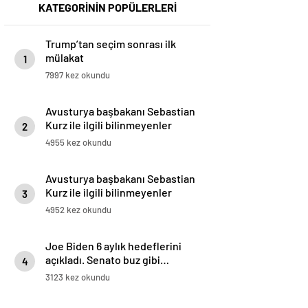
KATEGORİNİN POPÜLERLERİ
Trump’tan seçim sonrası ilk
mülakat
1
7997 kez okundu
Avusturya başbakanı Sebastian
Kurz ile ilgili bilinmeyenler
2
4955 kez okundu
Avusturya başbakanı Sebastian
Kurz ile ilgili bilinmeyenler
3
4952 kez okundu
Joe Biden 6 aylık hedeflerini
açıkladı. Senato buz gibi…
4
3123 kez okundu