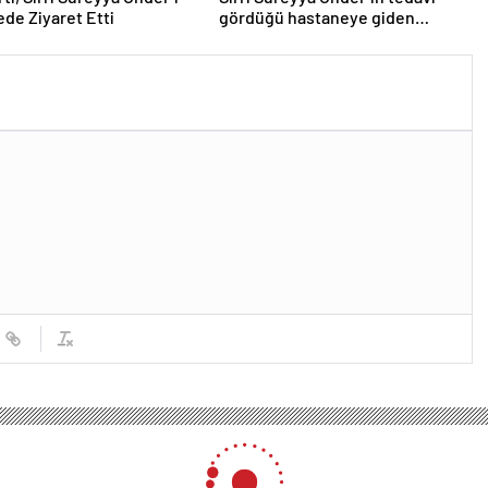
de Ziyaret Etti
gördüğü hastaneye giden
İstanbul Valisi’nden telefon
trafiği