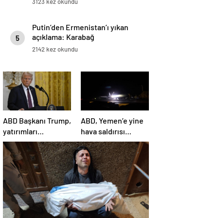
3123 kez okundu
Putin’den Ermenistan’ı yıkan
açıklama: Karabağ
5
Azerbaycan’ın ayrılmaz bir
2142 kez okundu
parçasıdır!
ABD Başkanı Trump,
ABD, Yemen’e yine
yatırımları
hava saldırısı
hızlandırmak için
düzenledi
yeni bir ofis kuruyor