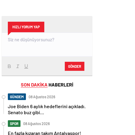
HIZLI YORUM YAP
GÖNDER
SON DAKİKA
HABERLERİ
GÜNDEM
08 Ağustos 2026
Joe Biden 6 aylık hedeflerini açıkladı.
Senato buz gibi…
SPOR
08 Ağustos 2026
En fazla kızaran takım Antalyaspor!