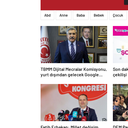
Abd
Anne
Baba
Bebek
Çocuk
TBMM Dijital Mecralar Komisyonu,
Son da
yurt dışından gelecek Google
çekilişi
yetkililerini dinleyecek
Mayıs 2
sonucu
Fatih Erbakan: Millet değişim
DEM Par