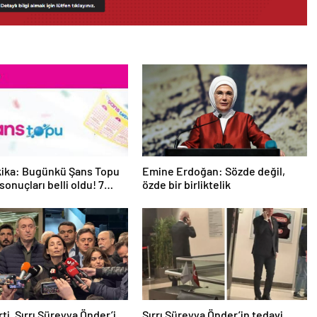
kika: Bugünkü Şans Topu
Emine Erdoğan: Sözde değil,
 sonuçları belli oldu! 7
özde bir birliktelik
025 Şans Topu bilet
 sorgulama ekranı!
ti, Sırrı Süreyya Önder’i
Sırrı Süreyya Önder’in tedavi