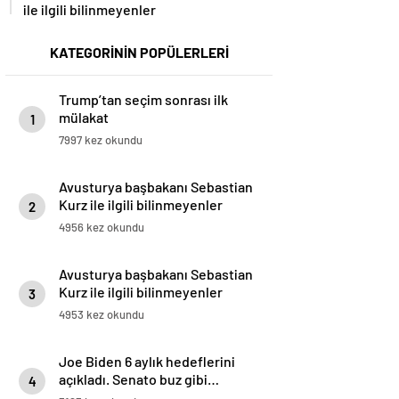
ile ilgili bilinmeyenler
KATEGORİNİN POPÜLERLERİ
Trump’tan seçim sonrası ilk
mülakat
1
7997 kez okundu
Avusturya başbakanı Sebastian
Kurz ile ilgili bilinmeyenler
2
4956 kez okundu
Avusturya başbakanı Sebastian
Kurz ile ilgili bilinmeyenler
3
4953 kez okundu
Joe Biden 6 aylık hedeflerini
açıkladı. Senato buz gibi…
4