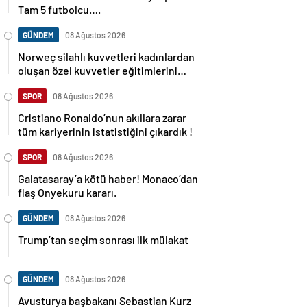
Tam 5 futbolcu….
GÜNDEM
08 Ağustos 2026
Norweç silahlı kuvvetleri kadınlardan
oluşan özel kuvvetler eğitimlerini
başlattı.
SPOR
08 Ağustos 2026
Cristiano Ronaldo’nun akıllara zarar
tüm kariyerinin istatistiğini çıkardık !
SPOR
08 Ağustos 2026
Galatasaray’a kötü haber! Monaco’dan
flaş Onyekuru kararı.
GÜNDEM
08 Ağustos 2026
Trump’tan seçim sonrası ilk mülakat
GÜNDEM
08 Ağustos 2026
Avusturya başbakanı Sebastian Kurz