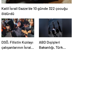
Katil İsrail Gazze’de 10 günde 322 çocuğu
öldürdü
DSÖ, Filistin Kızılayı
ABD Dışişleri
çalışanlarının İsrail
Bakanlığı, Türk
saldırısında
öğrenci Öztürk’ün
öldürülmesini
vize iptalini
kınadı
açıklayamadı