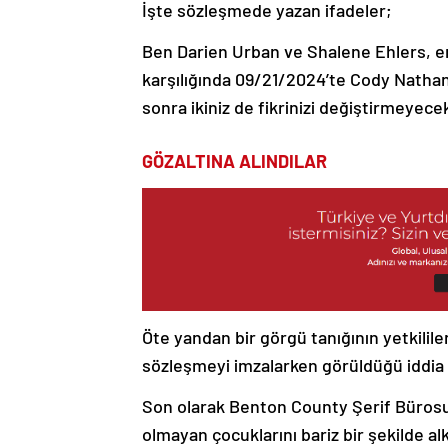
İşte sözleşmede yazan ifadeler;
Ben Darien Urban ve Shalene Ehlers, e
karşılığında 09/21/2024’te Cody Nathan
sonra ikiniz de fikrinizi değiştirmeyece
GÖZALTINA ALINDILAR
Öte yandan bir görgü tanığının yetkilil
sözleşmeyi imzalarken görüldüğü iddia e
Son olarak Benton County Şerif Bürosu’
olmayan çocuklarını bariz bir şekilde a