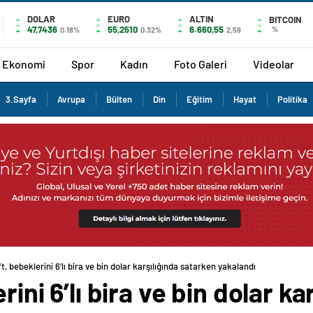
DOLAR
EURO
ALTIN
BITCOIN
47,7436
55,2510
6.660,55
%
0.18%
0.32%
2,59
Ekonomi
Spor
Kadın
Foto Galeri
Videolar
3.Sayfa
Avrupa
Bülten
Din
Eğitim
Hayat
Politika
ft, bebeklerini 6’lı bira ve bin dolar karşılığında satarken yakalandı
rini 6’lı bira ve bin dolar k