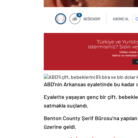
0
BEĞENDİM
ABONE OL
ABD’nin Arkansas eyaletinde bu kadar d
Eyalette yaşayan genç bir çift, bebekleri
satmakla suçlandı.
Benton County Şerif Bürosu’na yapılan 
üzerine geldi.