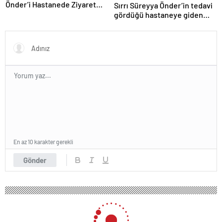
Önder’i Hastanede Ziyaret
Sırrı Süreyya Önder’in tedavi
Etti
gördüğü hastaneye giden
İstanbul Valisi’nden telefon
trafiği
En az 10 karakter gerekli
Gönder