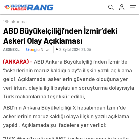
186 okunma
ABD Büyükelçiliği’nden İzmir’deki
Askeri Olay Açıklaması
2 Eylül 2024 21:05
ABONE OL
News
(ANKARA) –
ABD Ankara Büyükelçiliği’nden İzmir’de
“askerlerinin maruz kaldığı olay”a ilişkin yazılı açıklama
geldi. Açıklamada, askerlerin güvende olduğuna yer
verilirken, olayla ilgili başlatılan soruşturma dolayısıyla
Türk makamlarına teşekkür edildi.
ABD’nin Ankara Büyükelçiliği X hesabından İzmir’de
askerlerinin maruz kaldığı olaya ilişkin yazılı açıklama
yapıldı. Açıklamada şu ifadelere yer verildi:
“USS Wasp’te görevli ABD’li askeri personelin bugün