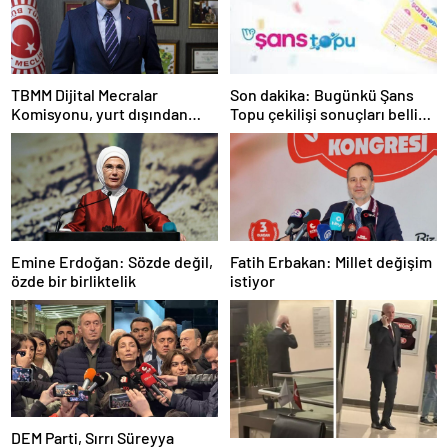
TBMM Dijital Mecralar
Son dakika: Bugünkü Şans
Komisyonu, yurt dışından
Topu çekilişi sonuçları belli
gelecek Google yetkililerini
oldu! 7 Mayıs 2025 Şans Topu
dinleyecek
bilet sonucu sorgulama
ekranı!
Emine Erdoğan: Sözde değil,
Fatih Erbakan: Millet değişim
özde bir birliktelik
istiyor
DEM Parti, Sırrı Süreyya