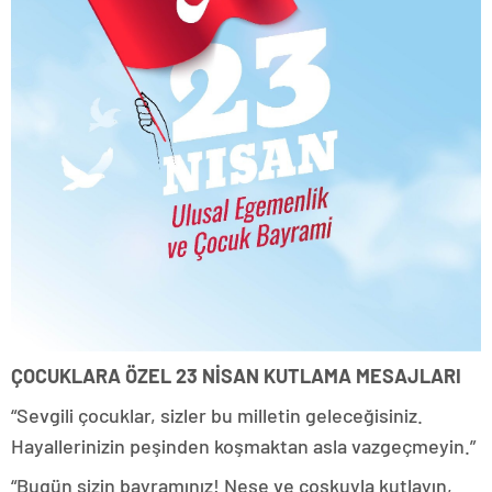
ÇOCUKLARA ÖZEL 23 NİSAN KUTLAMA MESAJLARI
“Sevgili çocuklar, sizler bu milletin geleceğisiniz.
Hayallerinizin peşinden koşmaktan asla vazgeçmeyin.”
“Bugün sizin bayramınız! Neşe ve coşkuyla kutlayın,