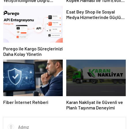
Yetiştiriciliğinde Doğru
Köpek Maması İle Tüm Evcil
Ekipman ve Ürün Seçimi
Hayvan Ürünleri
Esat Bey Shop ile Sosyal
Medya Hizmetlerinde Güçlü
Panel Deneyimi
Porego ile Kargo Süreçlerinizi
Daha Kolay Yönetin
Fiber İnternet Rehberi
Karan Nakliyat ile Güvenli ve
Planlı Taşınma Deneyimi