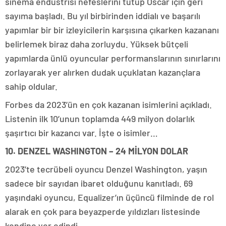
sinema endüstrisi nefeslerini tutup Oscar için geri
sayıma başladı. Bu yıl birbirinden iddialı ve başarılı
yapımlar bir bir izleyicilerin karşısına çıkarken kazananı
belirlemek biraz daha zorluydu. Yüksek bütçeli
yapımlarda ünlü oyuncular performanslarının sınırlarını
zorlayarak yer alırken dudak uçuklatan kazançlara
sahip oldular.
Forbes da 2023’ün en çok kazanan isimlerini açıkladı.
Listenin ilk 10’unun toplamda 449 milyon dolarlık
şaşırtıcı bir kazancı var. İşte o isimler…
10. DENZEL WASHINGTON – 24 MİLYON DOLAR
2023’te tecrübeli oyuncu Denzel Washington, yaşın
sadece bir sayıdan ibaret olduğunu kanıtladı. 69
yaşındaki oyuncu, Equalizer’ın üçüncü filminde de rol
alarak en çok para beyazperde yıldızları listesinde
kendine yer edindi.