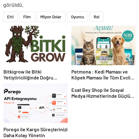
görüldü.
Etti
Film
Milyon Dolar
Oyuncu
Rol
Bitkigrow ile Bitki
Petmona : Kedi Maması ve
Yetiştiriciliğinde Doğru
Köpek Maması İle Tüm Evcil
Ekipman ve Ürün Seçimi
Hayvan Ürünleri
Esat Bey Shop ile Sosyal
Medya Hizmetlerinde Güçlü
Panel Deneyimi
Porego ile Kargo Süreçlerinizi
Daha Kolay Yönetin