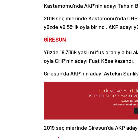
Kastamomu’nda AKP’nin adayı Tahsin Baba
2019 seçimlerinde Kastamonu’nda CHP a
yüzde 49,55’lik oyla birinci, AKP adayı y
GİRESUN
Yüzde 18,3’lük yaşlı nüfus oranıyla bu a
oyla CHP’nin adayı Fuat Köse kazandı.
Giresun’da AKP’nin adayı Aytekin Şenlikoğ
2019 seçimlerinde Giresun’da AKP adayı 