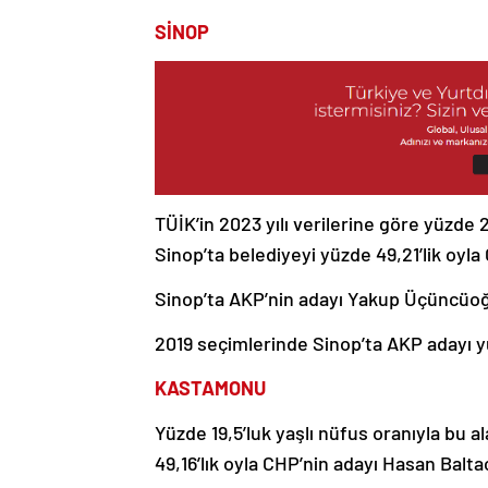
SİNOP
TÜİK’in 2023 yılı verilerine göre yüzde 
Sinop’ta belediyeyi yüzde 49,21’lik oyl
Sinop’ta AKP’nin adayı Yakup Üçüncüoğlu,
2019 seçimlerinde Sinop’ta AKP adayı y
KASTAMONU
Yüzde 19,5’luk yaşlı nüfus oranıyla bu a
49,16’lık oyla CHP’nin adayı Hasan Balta