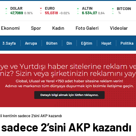
DOLAR
EURO
ALTIN
BITCOIN
47,7069
55,0318
6.534,07
%
0.16%
-0.02%
0,64
Ekonomi
Spor
Kadın
Foto Galeri
Videolar
3.Sayfa
Avrupa
Bülten
Din
Eğitim
Hayat
Politika
i kentinin sadece 2’sini AKP kazandı
 sadece 2’sini AKP kazandı