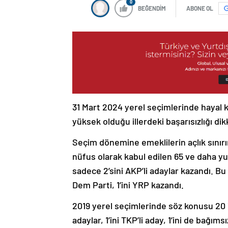
0
BEĞENDİM
ABONE OL
31 Mart 2024 yerel seçimlerinde hayal kı
yüksek olduğu illerdeki başarısızlığı dik
Seçim dönemine emeklilerin açlık sınırın
nüfus olarak kabul edilen 65 ve daha yu
sadece 2’sini AKP’li adaylar kazandı. Bu
Dem Parti, 1’ini YRP kazandı.
2019 yerel seçimlerinde söz konusu 20 ili
adaylar, 1’ini TKP’li aday, 1’ini de bağım