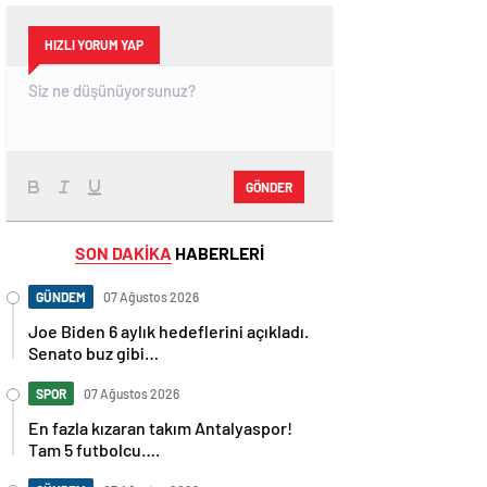
HIZLI YORUM YAP
GÖNDER
SON DAKİKA
HABERLERİ
GÜNDEM
07 Ağustos 2026
Joe Biden 6 aylık hedeflerini açıkladı.
Senato buz gibi…
SPOR
07 Ağustos 2026
En fazla kızaran takım Antalyaspor!
Tam 5 futbolcu….