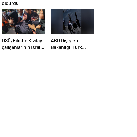
öldürdü
DSÖ, Filistin Kızılayı
ABD Dışişleri
çalışanlarının İsrail
Bakanlığı, Türk
saldırısında
öğrenci Öztürk’ün
öldürülmesini
vize iptalini
kınadı
açıklayamadı