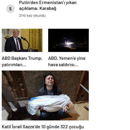
Putin’den Ermenistan’ı yıkan
açıklama: Karabağ
5
Azerbaycan’ın ayrılmaz bir
2141 kez okundu
parçasıdır!
ABD Başkanı Trump,
ABD, Yemen’e yine
yatırımları
hava saldırısı
hızlandırmak için
düzenledi
yeni bir ofis kuruyor
Katil İsrail Gazze’de 10 günde 322 çocuğu