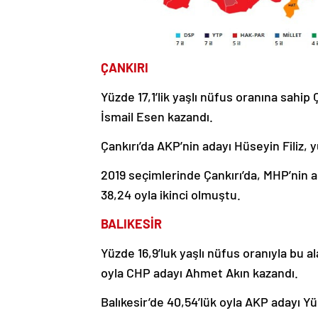
ÇANKIRI
Yüzde 17,1’lik yaşlı nüfus oranına sahip
İsmail Esen kazandı.
Çankırı’da AKP’nin adayı Hüseyin Filiz, yü
2019 seçimlerinde Çankırı’da, MHP’nin a
38,24 oyla ikinci olmuştu.
BALIKESİR
Yüzde 16,9’luk yaşlı nüfus oranıyla bu ala
oyla CHP adayı Ahmet Akın kazandı.
Balıkesir’de 40,54’lük oyla AKP adayı Yüc