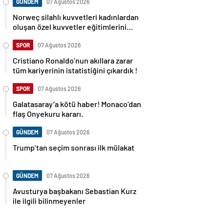
GÜNDEM
07 Ağustos 2026
Norweç silahlı kuvvetleri kadınlardan
oluşan özel kuvvetler eğitimlerini
başlattı.
SPOR
07 Ağustos 2026
Cristiano Ronaldo’nun akıllara zarar
tüm kariyerinin istatistiğini çıkardık !
SPOR
07 Ağustos 2026
Galatasaray’a kötü haber! Monaco’dan
flaş Onyekuru kararı.
GÜNDEM
07 Ağustos 2026
Trump’tan seçim sonrası ilk mülakat
GÜNDEM
07 Ağustos 2026
Avusturya başbakanı Sebastian Kurz
ile ilgili bilinmeyenler