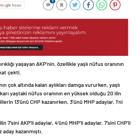
0
News
rıklığı yaşayan AKP’nin, özellikle yaşlı nüfus oranının
kat çekti.
ın çok altında kalan aylıkları damga vururken, yaşlı
karı yaştaki nüfus oranının en yüksek olduğu 20 ilin
 illerin 13’ünü CHP kazanırken, 3’ünü MHP adaylar, 1’ni
n 7’sini AKP’li adaylar, 4’ünü MHP’li adaylar, 7’sini CHP’li
sız aday kazanmıştı.