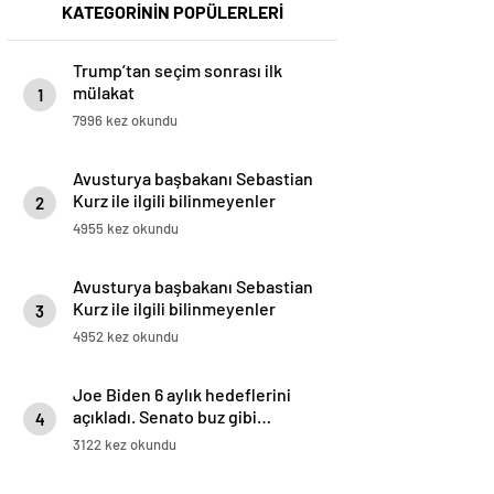
KATEGORİNİN POPÜLERLERİ
Trump’tan seçim sonrası ilk
mülakat
1
7996 kez okundu
Avusturya başbakanı Sebastian
Kurz ile ilgili bilinmeyenler
2
4955 kez okundu
Avusturya başbakanı Sebastian
Kurz ile ilgili bilinmeyenler
3
4952 kez okundu
Joe Biden 6 aylık hedeflerini
açıkladı. Senato buz gibi…
4
3122 kez okundu