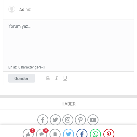
En az 10 karakter gerekli
Gönder
HABER
0
0
yangın algılama sistemleri
ajax alarm
Kayseri çıkışlı Karadeniz