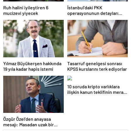
Ruh halini iyileştiren 6
İstanbul’daki PKK
mucizevi yiyecek
operasyonunun detayları
ortaya çıktı
Yılmaz Büyükerşen hakkında
Tasarruf genelgesi sonrası
19 yıla kadar hapis istemi
KPSS kurslarını terk ediyorlar
10 soruda kripto varlıklara
ilişkin kanun teklifinin merak
edilenleri
Özgür Özel’den anayasa
mesajı: Masadan uzak bir
noktadayız