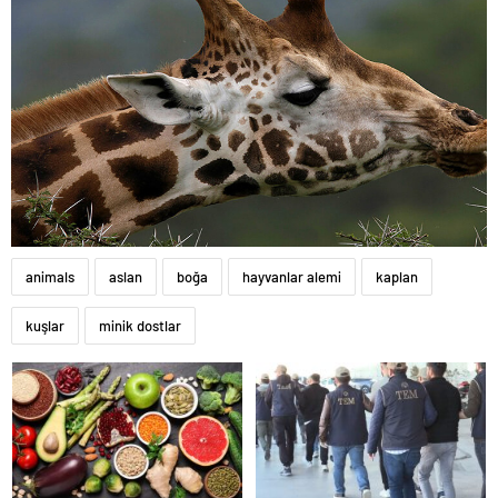
animals
aslan
boğa
hayvanlar alemi
kaplan
kuşlar
minik dostlar