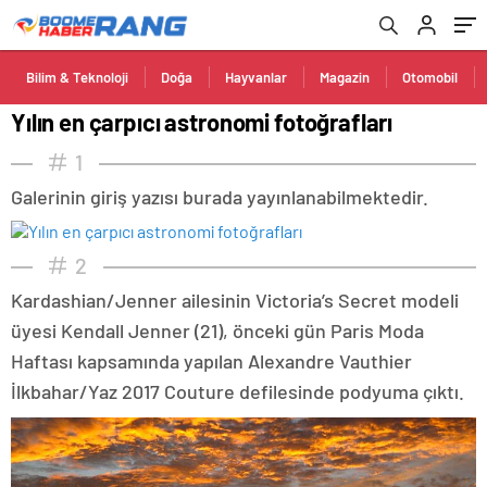
Bilim & Teknoloji
Doğa
Hayvanlar
Magazin
Otomobil
Yılın en çarpıcı astronomi fotoğrafları
1
Galerinin giriş yazısı burada yayınlanabilmektedir.
2
Kardashian/Jenner ailesinin Victoria’s Secret modeli
üyesi Kendall Jenner (21), önceki gün Paris Moda
Haftası kapsamında yapılan Alexandre Vauthier
İlkbahar/Yaz 2017 Couture defilesinde podyuma çıktı.