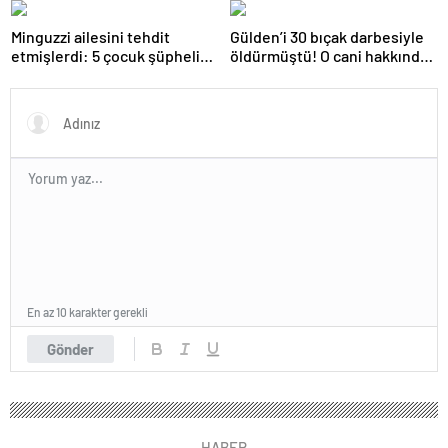
kabarık!
sırada…
Minguzzi ailesini tehdit
Gülden’i 30 bıçak darbesiyle
etmişlerdi: 5 çocuk şüpheli
öldürmüştü! O cani hakkında
hakkında istenen ceza belli
istenen ceza belli oldu: Kan
oldu
donduran detaylar…
En az 10 karakter gerekli
Gönder
HABER