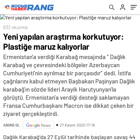
932 okunma
Yeni yapılan araştırma korkutuyor:
Plastiğe maruz kalıyorlar
Ermenistan'a verdiği Karabağ mesajında “ Dağlık
Karabağ ve çevresindeki bölgeler Azerbaycan
Cumhuriyeti'nin ayrılmaz bir parçasıdır” dedi. İstifa
çağrılarını kabul etmeyen Başbakan Paşinyan Dağlık
karabağ'ın sözde lideri Arayik Harutyunyan'la
görüştü. Ermenistan'a verdiği desteği saklamayan
Fransa Cumhurbaşkanı Macron ise dikkat çeken bir
ziyaret gerçekleştirdi.
27 Kasım 2020 17:16
ABONE OL
News
Dağlık Karabağ’da 27 Eylül tarihinde başlayan savaş 44