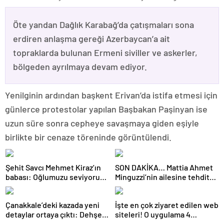
Öte yandan Dağlık Karabağ’da çatışmaları sona
erdiren anlaşma gereği Azerbaycan’a ait
topraklarda bulunan Ermeni siviller ve askerler,
bölgeden ayrılmaya devam ediyor.
Yenilginin ardından başkent Erivan’da istifa etmesi için
günlerce protestolar yapılan Başbakan Paşinyan ise
uzun süre sonra cepheye savaşmaya giden eşiyle
birlikte bir cenaze töreninde görüntülendi.
Şehit Savcı Mehmet Kiraz’ın
SON DAKİKA… Mattia Ahmet
babası: Oğlumuzu seviyoruz
Minguzzi’nin ailesine tehdit
ama devletimizi oğlumuzdan
davasında yeni gelişme: İşte
da çok seviyoruz
5 şüpheli hakkında istenen
Çanakkale’deki kazada yeni
İşte en çok ziyaret edilen web
ceza!
detaylar ortaya çıktı: Dehşet
siteleri! O uygulama 4
kamyonunun suç dosyası
basamak birden yükseldi: İlk