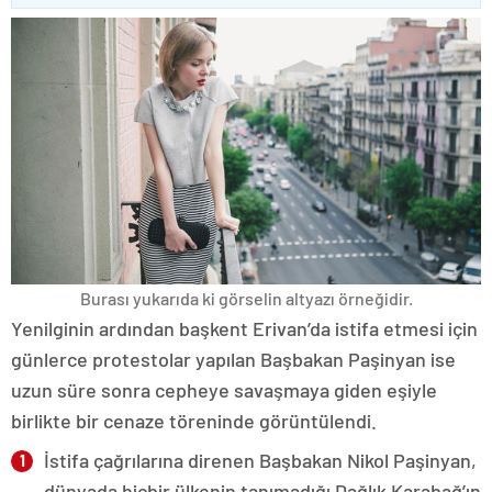
Burası yukarıda ki görselin altyazı örneğidir.
Yenilginin ardından başkent Erivan’da istifa etmesi için
günlerce protestolar yapılan Başbakan Paşinyan ise
uzun süre sonra cepheye savaşmaya giden eşiyle
birlikte bir cenaze töreninde görüntülendi.
İstifa çağrılarına direnen Başbakan Nikol Paşinyan,
dünyada hiçbir ülkenin tanımadığı Dağlık Karabağ’ın