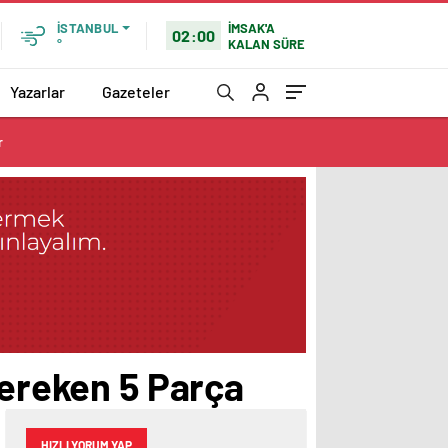
İMSAK'A
İSTANBUL
02:00
KALAN SÜRE
°
Yazarlar
Gazeteler
r
Gereken 5 Parça
HIZLI YORUM YAP