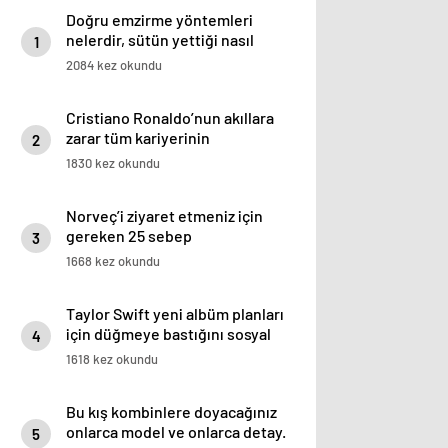
Doğru emzirme yöntemleri
nelerdir, sütün yettiği nasıl
1
anlaşılır?
2084 kez okundu
Cristiano Ronaldo’nun akıllara
zarar tüm kariyerinin
2
istatistiğini çıkardık !
1830 kez okundu
Norveç’i ziyaret etmeniz için
gereken 25 sebep
3
1668 kez okundu
Taylor Swift yeni albüm planları
için düğmeye bastığını sosyal
4
medyadan duyurdu!
1618 kez okundu
Bu kış kombinlere doyacağınız
onlarca model ve onlarca detay.
5