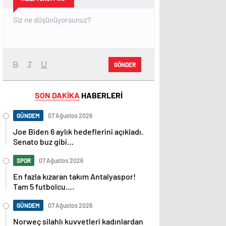
GÖNDER
SON DAKİKA
HABERLERİ
GÜNDEM
07 Ağustos 2026
Joe Biden 6 aylık hedeflerini açıkladı.
Senato buz gibi…
SPOR
07 Ağustos 2026
En fazla kızaran takım Antalyaspor!
Tam 5 futbolcu….
GÜNDEM
07 Ağustos 2026
Norweç silahlı kuvvetleri kadınlardan