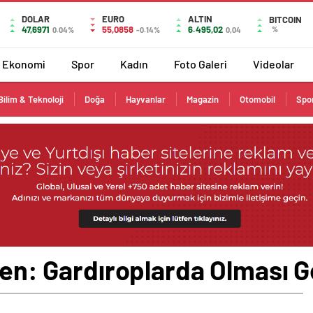
DOLAR
EURO
ALTIN
BITCOIN
47,6971
55,0858
6.495,02
%
0.04%
-0.14%
0,04
Ekonomi
Spor
Kadın
Foto Galeri
Videolar
Bilim & Teknoloji
Doğa
Hayvanlar
Magazin
Otomobil
Spo
nden: Gardıroplarda Olması 