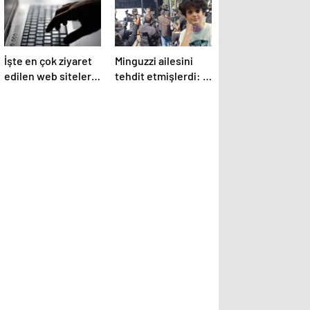
İşte en çok ziyaret
Minguzzi ailesini
edilen web siteleri!
tehdit etmişlerdi: 5
O uygulama 4
çocuk şüpheli
basamak birden
hakkında istenen
yükseldi: İlk
ceza belli oldu
sırada…