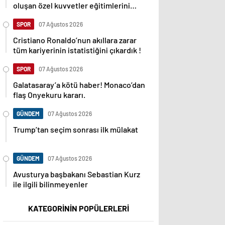
oluşan özel kuvvetler eğitimlerini
başlattı.
SPOR
07 Ağustos 2026
Cristiano Ronaldo’nun akıllara zarar
tüm kariyerinin istatistiğini çıkardık !
SPOR
07 Ağustos 2026
Galatasaray’a kötü haber! Monaco’dan
flaş Onyekuru kararı.
GÜNDEM
07 Ağustos 2026
Trump’tan seçim sonrası ilk mülakat
GÜNDEM
07 Ağustos 2026
Avusturya başbakanı Sebastian Kurz
ile ilgili bilinmeyenler
KATEGORİNİN POPÜLERLERİ