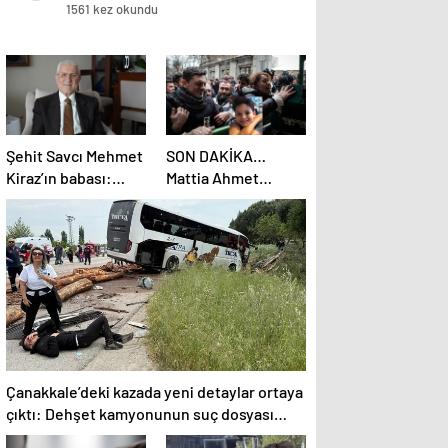
1561 kez okundu
Şehit Savcı Mehmet
SON DAKİKA…
Kiraz’ın babası:
Mattia Ahmet
Oğlumuzu
Minguzzi’nin
seviyoruz ama
ailesine tehdit
devletimizi
davasında yeni
oğlumuzdan da çok
gelişme: İşte 5
seviyoruz
şüpheli hakkında
istenen ceza!
Çanakkale’deki kazada yeni detaylar ortaya
çıktı: Dehşet kamyonunun suç dosyası
kabarık!