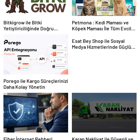
Bitkigrow ile Bitki
Petmona : Kedi Maması ve
Yetiştiriciliğinde Doğru
Köpek Maması İle Tüm Evcil
Ekipman ve Ürün Seçimi
Hayvan Ürünleri
Esat Bey Shop ile Sosyal
Medya Hizmetlerinde Güçlü
Panel Deneyimi
Porego ile Kargo Süreçlerinizi
Daha Kolay Yönetin
Fiber İnternet Rehberi
Karan Nakliyat ile Güvenli ve