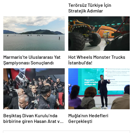
Terörsüz Türkiye İçin
Stratejik Adımlar
Marmaris’te Uluslararası Yat
Hot Wheels Monster Trucks
Şampiyonası Sonuçlandı
İstanbul’da!
Beşiktaş Divan Kurulu’nda
Muğla’nın Hedefleri
birbirine giren Hasan Arat ve
Gerçekleşti
Tevfik Yamantürk için ihraç
karar