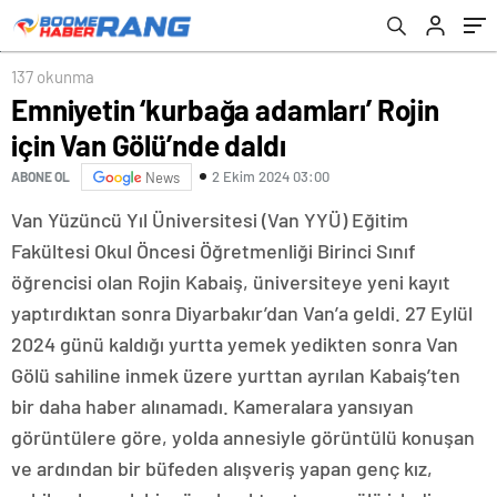
137 okunma
Emniyetin ‘kurbağa adamları’ Rojin
için Van Gölü’nde daldı
2 Ekim 2024 03:00
ABONE OL
News
Van Yüzüncü Yıl Üniversitesi (Van YYÜ) Eğitim
Fakültesi Okul Öncesi Öğretmenliği Birinci Sınıf
öğrencisi olan Rojin Kabaiş, üniversiteye yeni kayıt
yaptırdıktan sonra Diyarbakır’dan Van’a geldi. 27 Eylül
2024 günü kaldığı yurtta yemek yedikten sonra Van
Gölü sahiline inmek üzere yurttan ayrılan Kabaiş’ten
bir daha haber alınamadı. Kameralara yansıyan
görüntülere göre, yolda annesiyle görüntülü konuşan
ve ardından bir büfeden alışveriş yapan genç kız,