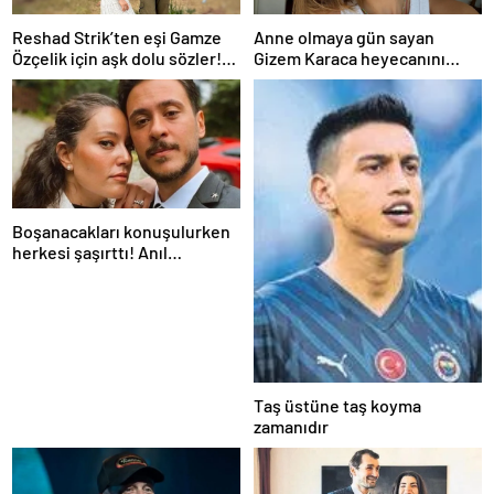
Reshad Strik’ten eşi Gamze
Anne olmaya gün sayan
Özçelik için aşk dolu sözler!
Gizem Karaca heyecanını
“Benim cennetim…”
paylaştı! “Senelerdir annelik
yapıyorum ama bu sene
farklı…”
Boşanacakları konuşulurken
herkesi şaşırttı! Anıl
Altan’dan Pelin Akil’e
duygusal Anneler Günü
mesajı
Taş üstüne taş koyma
zamanıdır