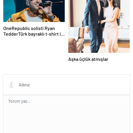
OneRepublic solisti Ryan
TedderTürk bayraklı t-shirt ile
konsere çıktı!
Aşka üçlük atmışlar