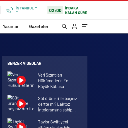
İMSAK'A
İSTANBUL
02:00
KALAN SÜRE
°
Yazarlar
Gazeteler
BENZER VIDEOLAR
Veri Sızıntıları
Hükümetlerin En
Büyük Kâbusu
Süt ürünleri ile başınız
dertte mi? Laktoz
İntoleransına sahip
olabilirsiniz!
Taylor Swift yeni
albüm planları için