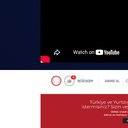
0
BEĞENDİM
ABONE OL