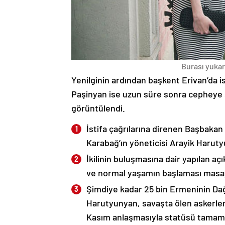
Burası yukarı
Yenilginin ardından başkent Erivan’da i
Paşinyan ise uzun süre sonra cepheye s
görüntülendi.
İstifa çağrılarına direnen Başbakan
Karabağ’ın yöneticisi Arayik Haruty
İkilinin buluşmasına dair yapılan a
ve normal yaşamın başlaması masaya
Şimdiye kadar 25 bin Ermeninin Dağ
Harutyunyan, savaşta ölen askerleri
Kasım anlaşmasıyla statüsü tamame