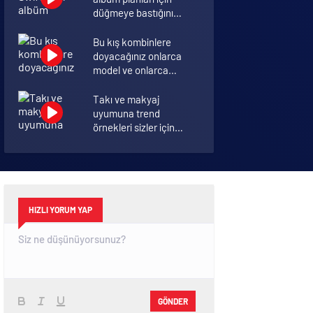
düğmeye bastığını
sosyal medyadan
duyurdu!
Bu kış kombinlere
doyacağınız onlarca
model ve onlarca
detay.
Takı ve makyaj
uyumuna trend
örnekleri sizler için
derledik.
Annelik duygusunun
ortak tanımı
diyebileceğimiz 10
başlık.
HIZLI YORUM YAP
GÖNDER