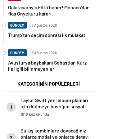
Galatasaray’a kötü haber! Monaco’dan
flaş Onyekuru kararı.
GÜNDEM
06 Ağustos 2026
Trump’tan seçim sonrası ilk mülakat
GÜNDEM
06 Ağustos 2026
Avusturya başbakanı Sebastian Kurz
ile ilgili bilinmeyenler
KATEGORİNİN POPÜLERLERİ
Taylor Swift yeni albüm planları
için düğmeye bastığını sosyal
1
medyadan duyurdu!
1618 kez okundu
Bu kış kombinlere doyacağınız
onlarca model ve onlarca detay.
2