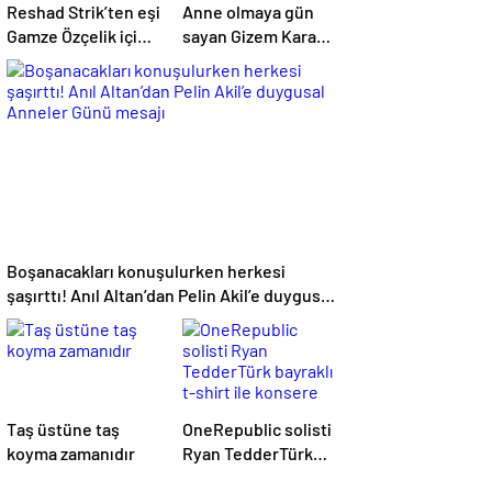
Reshad Strik’ten eşi
Anne olmaya gün
Gamze Özçelik için
sayan Gizem Karaca
aşk dolu sözler!
heyecanını paylaştı!
“Benim cennetim…”
“Senelerdir annelik
yapıyorum ama bu
sene farklı…”
Boşanacakları konuşulurken herkesi
şaşırttı! Anıl Altan’dan Pelin Akil’e duygusal
Anneler Günü mesajı
Taş üstüne taş
OneRepublic solisti
koyma zamanıdır
Ryan TedderTürk
bayraklı t-shirt ile