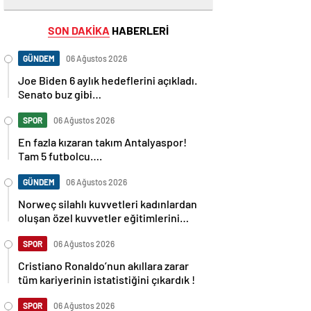
SON DAKİKA
HABERLERİ
GÜNDEM
06 Ağustos 2026
Joe Biden 6 aylık hedeflerini açıkladı.
Senato buz gibi…
SPOR
06 Ağustos 2026
En fazla kızaran takım Antalyaspor!
Tam 5 futbolcu….
GÜNDEM
06 Ağustos 2026
Norweç silahlı kuvvetleri kadınlardan
oluşan özel kuvvetler eğitimlerini
başlattı.
SPOR
06 Ağustos 2026
Cristiano Ronaldo’nun akıllara zarar
tüm kariyerinin istatistiğini çıkardık !
SPOR
06 Ağustos 2026