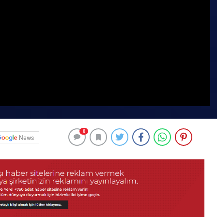
0
News