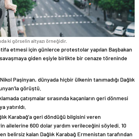
da ki görselin altyazı örneğidir.
stifa etmesi için günlerce protestolar yapılan Başbakan
avaşmaya giden eşiyle birlikte bir cenaze töreninde
 Nikol Paşinyan, dünyada hiçbir ülkenin tanımadığı Dağlık
unyan’la görüştü.
çıklamada çatışmalar sırasında kaçanların geri dönmesi
 yatırıldı.
lık Karabağ’a geri döndüğü bilgisini veren
n ailelerine 600 dolar yardım verileceğini söyledi. 10
n belirsiz kalan Dağlık Karabağ Ermenistan tarafından