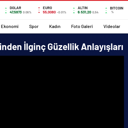
DOLAR
EURO
ALTIN
BITCOIN
47,5973
55,0080
6.531,20
%
0.06%
-0.01%
0,54
Ekonomi
Spor
Kadın
Foto Galeri
Videolar
inden İlginç Güzellik Anlayışları