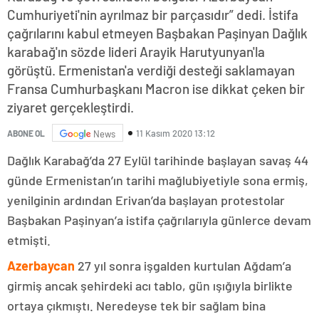
Cumhuriyeti'nin ayrılmaz bir parçasıdır” dedi. İstifa
çağrılarını kabul etmeyen Başbakan Paşinyan Dağlık
karabağ'ın sözde lideri Arayik Harutyunyan'la
görüştü. Ermenistan'a verdiği desteği saklamayan
Fransa Cumhurbaşkanı Macron ise dikkat çeken bir
ziyaret gerçekleştirdi.
11 Kasım 2020 13:12
ABONE OL
News
Dağlık Karabağ’da 27 Eylül tarihinde başlayan savaş 44
günde Ermenistan’ın tarihi mağlubiyetiyle sona ermiş,
yenilginin ardından Erivan’da başlayan protestolar
Başbakan Paşinyan’a istifa çağrılarıyla günlerce devam
etmişti.
Azerbaycan
27 yıl sonra işgalden kurtulan Ağdam’a
girmiş ancak şehirdeki acı tablo, gün ışığıyla birlikte
ortaya çıkmıştı. Neredeyse tek bir sağlam bina