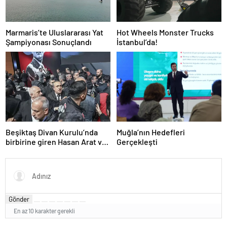
Marmaris’te Uluslararası Yat
Hot Wheels Monster Trucks
Şampiyonası Sonuçlandı
İstanbul’da!
Beşiktaş Divan Kurulu’nda
Muğla’nın Hedefleri
birbirine giren Hasan Arat ve
Gerçekleşti
Tevfik Yamantürk için ihraç
karar
Gönder
En az 10 karakter gerekli