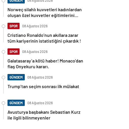
GÜNDEM
08 Ağustos 2026
Norweç silahlı kuvvetleri kadınlardan
oluşan özel kuvvetler eğitimlerini
başlattı.
SPOR
08 Ağustos 2026
Cristiano Ronaldo’nun akıllara zarar
tüm kariyerinin istatistiğini çıkardık !
SPOR
08 Ağustos 2026
Galatasaray’a kötü haber! Monaco’dan
flaş Onyekuru kararı.
GÜNDEM
08 Ağustos 2026
Trump’tan seçim sonrası ilk mülakat
GÜNDEM
08 Ağustos 2026
Avusturya başbakanı Sebastian Kurz
ile ilgili bilinmeyenler