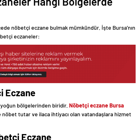
zaneler Hangi Bölgelerde
 ilçede nöbetçi eczane bulmak mümkündür. İşte Bursa’nın
öbetçi eczaneler:
çi Eczane
e yoğun bölgelerinden biridir.
Nöbetçi eczane Bursa
nöbet tutar ve ilaca ihtiyacı olan vatandaşlara hizmet
betçi Eczane