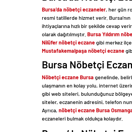
Bursa’da nöbetçi eczaneler
, her gün r
resmi tatillerde hizmet verir. Bursa’nın 
ihtiyaçlarına hızlı bir şekilde cevap ver
olarak dağıtılmıştır.
Bursa Yıldırım nöb
Nilüfer nöbetçi eczane
gibi merkez ilç
Mustafakemalpaşa nöbetçi eczane
gib
Bursa Nöbetçi Eczane
Nöbetçi eczane Bursa
genelinde, belir
ulaşmanın en kolay yolu, internet üzer
gibi web siteleri, bulunduğunuz bölgey
siteler, eczanenin adresini, telefon nu
Ayrıca,
nöbetçi eczane Bursa Osmanga
eczaneleri bulmak oldukça kolaydır.