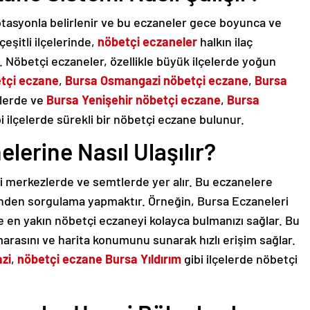
otasyonla belirlenir ve bu eczaneler gece boyunca ve
çeşitli ilçelerinde,
nöbetçi eczaneler
halkın ilaç
ir. Nöbetçi eczaneler, özellikle büyük ilçelerde yoğun
etçi eczane
,
Bursa
Osmangazi nöbetçi eczane
,
Bursa
elerde ve
Bursa Yenişehir nöbetçi eczane
,
Bursa
i ilçelerde sürekli bir nöbetçi eczane bulunur.
lerine Nasıl Ulaşılır?
li merkezlerde ve semtlerde yer alır. Bu eczanelere
inden sorgulama yapmaktır. Örneğin, Bursa Eczaneleri
e en yakın nöbetçi eczaneyi kolayca bulmanızı sağlar. Bu
marasını ve harita konumunu sunarak hızlı erişim sağlar.
zi
,
nöbetçi eczane Bursa Yıldırım
gibi ilçelerde nöbetçi