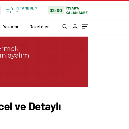
İMSAK'A
İSTANBUL
02:00
KALAN SÜRE
°
Yazarlar
Gazeteler
el ve Detaylı