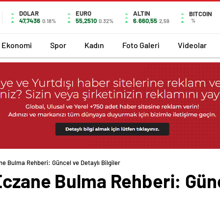
DOLAR
EURO
ALTIN
BITCOIN
47,7436
55,2510
6.660,55
%
0.18%
0.32%
2,59
Ekonomi
Spor
Kadın
Foto Galeri
Videolar
e Bulma Rehberi: Güncel ve Detaylı Bilgiler
Eczane Bulma Rehberi: Günc