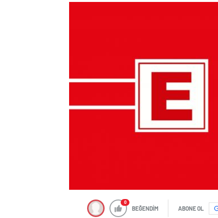
0
BEĞENDİM
ABONE OL