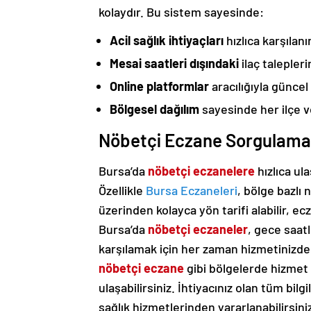
kolaydır. Bu sistem sayesinde:
Acil sağlık ihtiyaçları
hızlıca karşılanır
Mesai saatleri dışındaki
ilaç talepler
Online platformlar
aracılığıyla güncel 
Bölgesel dağılım
sayesinde her ilçe
Nöbetçi Eczane Sorgulama 
Bursa’da
nöbetçi eczanelere
hızlıca ul
Özellikle
Bursa Eczaneleri
, bölge bazlı 
üzerinden kolayca yön tarifi alabilir, e
Bursa’da
nöbetçi eczaneler
, gece saatl
karşılamak için her zaman hizmetinizde
nöbetçi eczane
gibi bölgelerde hizmet 
ulaşabilirsiniz. İhtiyacınız olan tüm bilg
sağlık hizmetlerinden yararlanabilirsini