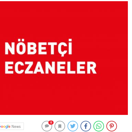
0
News