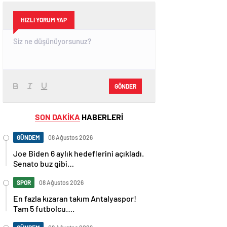
HIZLI YORUM YAP
GÖNDER
SON DAKİKA
HABERLERİ
GÜNDEM
08 Ağustos 2026
Joe Biden 6 aylık hedeflerini açıkladı.
Senato buz gibi…
SPOR
08 Ağustos 2026
En fazla kızaran takım Antalyaspor!
Tam 5 futbolcu….