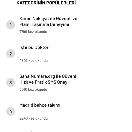
KATEGORİNİN POPÜLERLERİ
Karan Nakliyat ile Güvenli ve
Planlı Taşınma Deneyimi
1
7796 kez okundu
İşte bu Doktor
2
4908 kez okundu
SanalNumara.org ile Güvenli,
Hızlı ve Pratik SMS Onay
3
Çözümleri
3010 kez okundu
Madrid bahçe takımı
4
2240 kez okundu