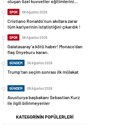
oluşan özel kuvvetler eğitimlerini
başlattı.
SPOR
08 Ağustos 2026
Cristiano Ronaldo’nun akıllara zarar
tüm kariyerinin istatistiğini çıkardık !
SPOR
08 Ağustos 2026
Galatasaray’a kötü haber! Monaco’dan
flaş Onyekuru kararı.
GÜNDEM
08 Ağustos 2026
Trump’tan seçim sonrası ilk mülakat
GÜNDEM
08 Ağustos 2026
Avusturya başbakanı Sebastian Kurz
ile ilgili bilinmeyenler
KATEGORİNİN POPÜLERLERİ