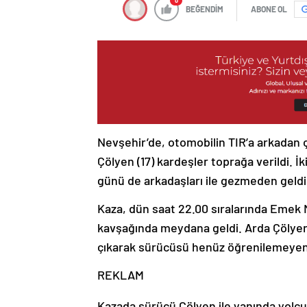
0
BEĞENDİM
ABONE OL
Nevşehir’de, otomobilin TIR’a arkadan 
Çölyen (17) kardeşler toprağa verildi. İ
günü de arkadaşları ile gezmeden geldik
Kaza, dün saat 22.00 sıralarında Emek M
kavşağında meydana geldi. Arda Çölye
çıkarak sürücüsü henüz öğrenilemeyen 
REKLAM
Kazada sürücü Çölyen ile yanında yolcu