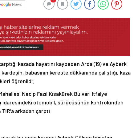
0
News
çarptığı kazada hayatını kaybeden Arda (19) ve Ayberk
ki kardeşin, babasının kereste dükkanında çalıştığı, kaza
leri öğrenildi.
ahallesi Necip Fazıl Kısakürek Bulvarı itfaiye
n idaresindeki otomobil, sürücüsünün kontrolünden
TIR’a arkadan çarptı.
 olarak bulunan kardeşi Ayberk Çölyen hayatını