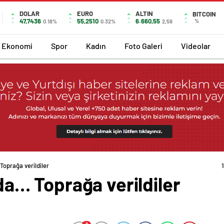
DOLAR
EURO
ALTIN
BITCOIN
47,7436
55,2510
6.660,55
%
0.18%
0.32%
2,59
Ekonomi
Spor
Kadın
Foto Galeri
Videolar
 Toprağa verildiler
ında… Toprağa verildiler