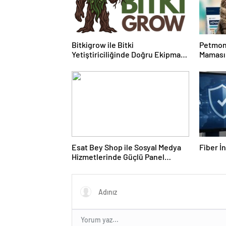
Bitkigrow ile Bitki
Petmon
Yetiştiriciliğinde Doğru Ekipman
Maması 
ve Ürün Seçimi
Ürünler
Esat Bey Shop ile Sosyal Medya
Fiber İ
Hizmetlerinde Güçlü Panel
Deneyimi