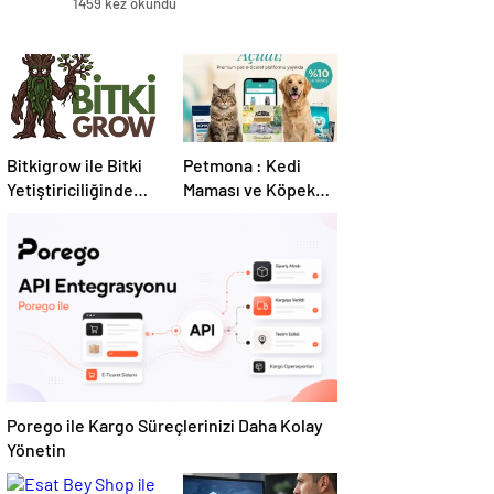
1459 kez okundu
Bitkigrow ile Bitki
Petmona : Kedi
Yetiştiriciliğinde
Maması ve Köpek
Doğru Ekipman ve
Maması İle Tüm
Ürün Seçimi
Evcil Hayvan
Ürünleri
Porego ile Kargo Süreçlerinizi Daha Kolay
Yönetin