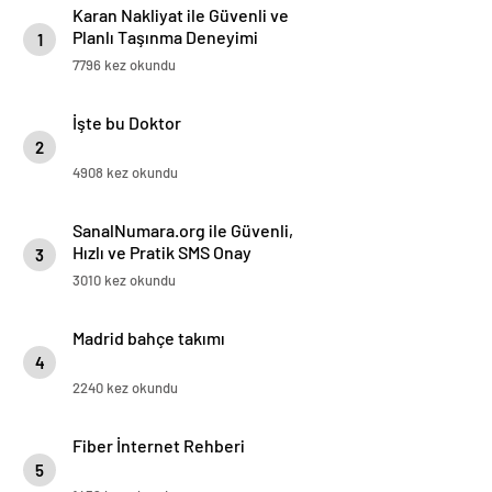
Karan Nakliyat ile Güvenli ve
Planlı Taşınma Deneyimi
1
7796 kez okundu
İşte bu Doktor
2
4908 kez okundu
SanalNumara.org ile Güvenli,
Hızlı ve Pratik SMS Onay
3
Çözümleri
3010 kez okundu
Madrid bahçe takımı
4
2240 kez okundu
Fiber İnternet Rehberi
5