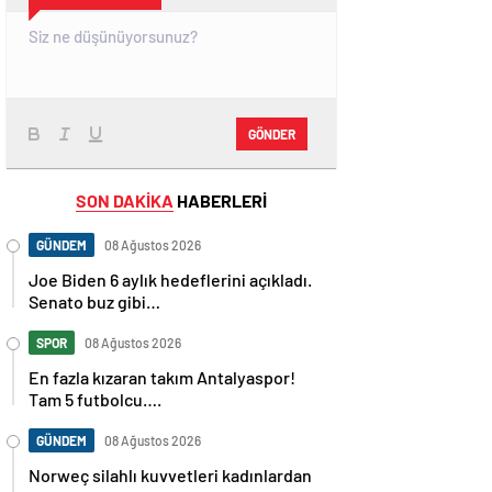
GÖNDER
SON DAKİKA
HABERLERİ
GÜNDEM
08 Ağustos 2026
Joe Biden 6 aylık hedeflerini açıkladı.
Senato buz gibi…
SPOR
08 Ağustos 2026
En fazla kızaran takım Antalyaspor!
Tam 5 futbolcu….
GÜNDEM
08 Ağustos 2026
Norweç silahlı kuvvetleri kadınlardan