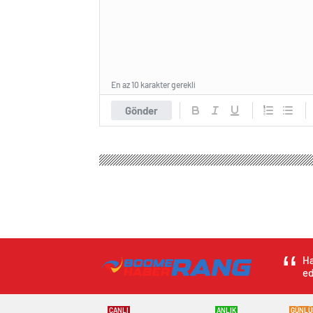
En az 10 karakter gerekli
Gönder
Ha
ed
CANLI
ANLIK
GÜNLÜ