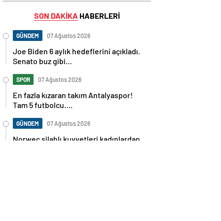
SON DAKİKA
HABERLERİ
GÜNDEM
07 Ağustos 2026
Joe Biden 6 aylık hedeflerini açıkladı.
Senato buz gibi…
SPOR
07 Ağustos 2026
En fazla kızaran takım Antalyaspor!
Tam 5 futbolcu….
GÜNDEM
07 Ağustos 2026
Norweç silahlı kuvvetleri kadınlardan
oluşan özel kuvvetler eğitimlerini
başlattı.
SPOR
07 Ağustos 2026
Cristiano Ronaldo’nun akıllara zarar
tüm kariyerinin istatistiğini çıkardık !
SPOR
07 Ağustos 2026