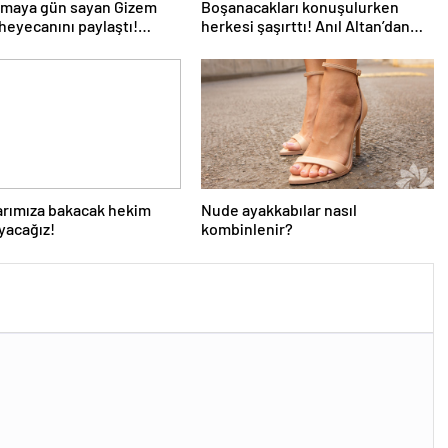
lmaya gün sayan Gizem
Boşanacakları konuşulurken
heyecanını paylaştı!
herkesi şaşırttı! Anıl Altan’dan
rdir annelik yapıyorum
Pelin Akil’e duygusal Anneler
sene farklı…”
Günü mesajı
arımıza bakacak hekim
Nude ayakkabılar nasıl
yacağız!
kombinlenir?