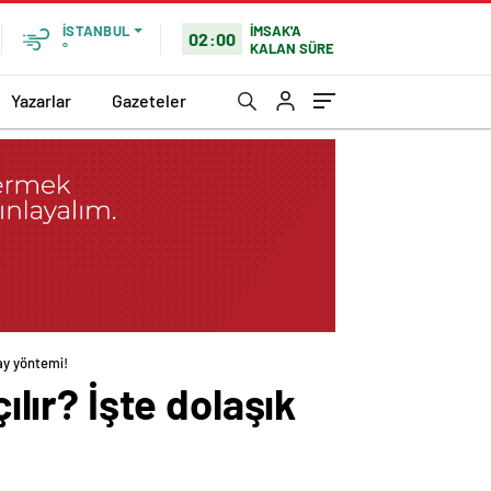
İMSAK'A
İSTANBUL
02:00
KALAN SÜRE
°
Yazarlar
Gazeteler
lay yöntemi!
ılır? İşte dolaşık