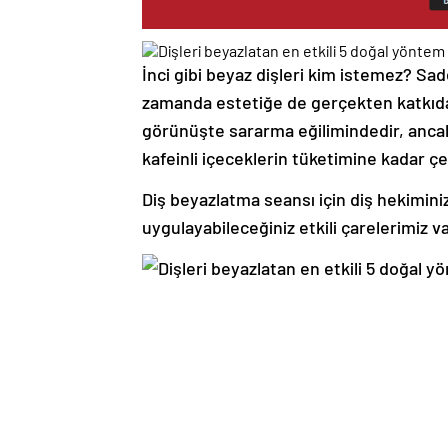
İnci gibi beyaz dişleri kim istemez? Sade
zamanda estetiğe de gerçekten katkıda b
görünüşte sararma eğilimindedir, ancak 
kafeinli içeceklerin tüketimine kadar çe
Diş beyazlatma seansı için diş hekiminiz
uygulayabileceğiniz etkili çarelerimiz v
1. ELMA SİRKESİ