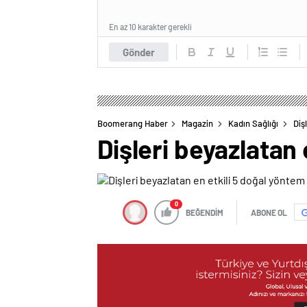
En az 10 karakter gerekli
Gönder
Boomerang Haber
Magazin
Kadın Sağlığı
Diş
Dişleri beyazlatan 
0
BEĞENDİM
ABONE OL