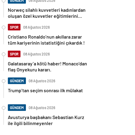
GÜNDEM
08 Ağustos 2026
Norweç silahlı kuvvetleri kadınlardan
oluşan özel kuvvetler eğitimlerini
başlattı.
SPOR
08 Ağustos 2026
Cristiano Ronaldo’nun akıllara zarar
tüm kariyerinin istatistiğini çıkardık !
SPOR
08 Ağustos 2026
Galatasaray’a kötü haber! Monaco’dan
flaş Onyekuru kararı.
GÜNDEM
08 Ağustos 2026
Trump’tan seçim sonrası ilk mülakat
GÜNDEM
08 Ağustos 2026
Avusturya başbakanı Sebastian Kurz
ile ilgili bilinmeyenler