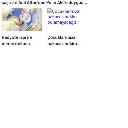
şaşırttı! Anıl Altan’dan Pelin Akil’e duygusal
Anneler Günü mesajı
Radyoterapi ile
Çocuklarımıza
meme dokusu
bakacak hekim
ışınlanıyor
bulamayacağız!