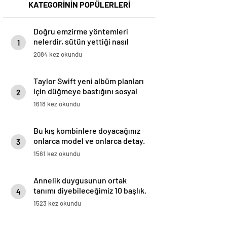
KATEGORİNİN POPÜLERLERİ
Doğru emzirme yöntemleri
nelerdir, sütün yettiği nasıl
1
anlaşılır?
2084 kez okundu
Taylor Swift yeni albüm planları
için düğmeye bastığını sosyal
2
medyadan duyurdu!
1618 kez okundu
Bu kış kombinlere doyacağınız
onlarca model ve onlarca detay.
3
1561 kez okundu
Annelik duygusunun ortak
tanımı diyebileceğimiz 10 başlık.
4
1523 kez okundu