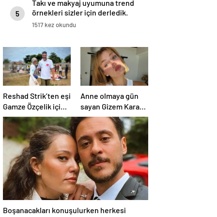
Takı ve makyaj uyumuna trend
örnekleri sizler için derledik.
5
1517 kez okundu
Reshad Strik’ten eşi
Anne olmaya gün
Gamze Özçelik için
sayan Gizem Karaca
aşk dolu sözler!
heyecanını paylaştı!
“Benim cennetim…”
“Senelerdir annelik
yapıyorum ama bu
sene farklı…”
Boşanacakları konuşulurken herkesi