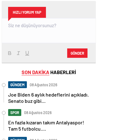
HIZLI YORUM YAP
GÖNDER
SON DAKİKA
HABERLERİ
GÜNDEM
08 Ağustos 2026
Joe Biden 6 aylık hedeflerini açıkladı.
Senato buz gibi…
SPOR
08 Ağustos 2026
En fazla kızaran takım Antalyaspor!
Tam 5 futbolcu….