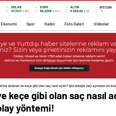
DOLAR
EURO
ALTIN
BITCOIN
47,7417
55,2259
6.658,00
%
0.16%
0.31%
2,55
Ekonomi
Spor
Kadın
Foto Galeri
Videolar
birine dolanan ve keçe gibi olan saç nasıl açılır? İşte dolaşık saçı açmanın en ko
e keçe gibi olan saç nasıl aç
olay yöntemi!