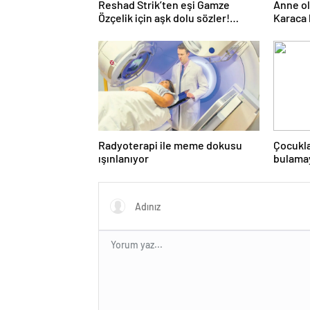
Reshad Strik’ten eşi Gamze
Anne o
Özçelik için aşk dolu sözler!
Karaca 
“Benim cennetim…”
“Senele
ama bu 
Radyoterapi ile meme dokusu
Çocukl
ışınlanıyor
bulama