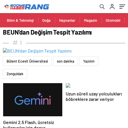
Bilim & Teknoloji
Doğa
Hayvanlar
Magazin
Otomobil
BEUN’dan Değişim Tespit Yazılımı
1
Bülent Ecevit Üniversitesi
son dakika
Yazılım
Zonguldak
Uzun süreli uzay yolculukları
böbreklere zarar veriyor
Gemini 2.5 Flash, ücretsiz
kullanıcılar için dosya