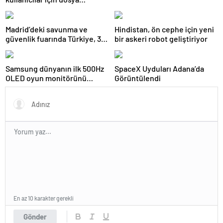
yüklemeyi devre dışı
bırakıyor
Madrid’deki savunma ve
Hindistan, ön cephe için yeni
güvenlik fuarında Türkiye, 32
bir askeri robot geliştiriyor
firmayla ilgi odağı
Samsung dünyanın ilk 500Hz
SpaceX Uyduları Adana’da
OLED oyun monitörünü
Görüntülendi
piyasaya sürdü
En az 10 karakter gerekli
Gönder