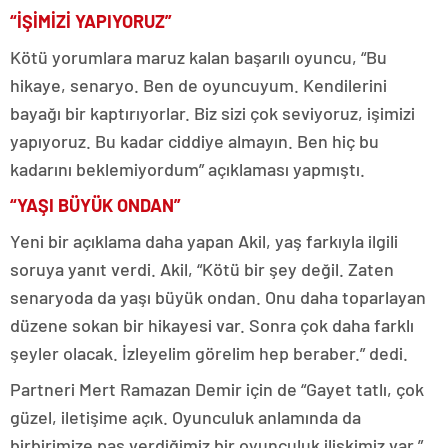
“İŞİMİZİ YAPIYORUZ”
Kötü yorumlara maruz kalan başarılı oyuncu, “Bu
hikaye, senaryo. Ben de oyuncuyum. Kendilerini
bayağı bir kaptırıyorlar. Biz sizi çok seviyoruz, işimizi
yapıyoruz. Bu kadar ciddiye almayın. Ben hiç bu
kadarını beklemiyordum” açıklaması yapmıştı.
“YAŞI BÜYÜK ONDAN”
Yeni bir açıklama daha yapan Akil, yaş farkıyla ilgili
soruya yanıt verdi. Akil, “Kötü bir şey değil. Zaten
senaryoda da yaşı büyük ondan. Onu daha toparlayan
düzene sokan bir hikayesi var. Sonra çok daha farklı
şeyler olacak. İzleyelim görelim hep beraber.” dedi.
Partneri Mert Ramazan Demir için de “Gayet tatlı, çok
güzel, iletişime açık. Oyunculuk anlamında da
birbirimize pas verdiğimiz bir oyunculuk ilişkimiz var.”