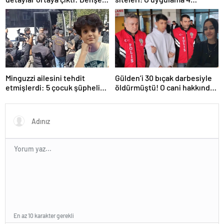
kamyonunun suç dosyası
basamak birden yükseldi: İlk
kabarık!
sırada…
Minguzzi ailesini tehdit
Gülden’i 30 bıçak darbesiyle
etmişlerdi: 5 çocuk şüpheli
öldürmüştü! O cani hakkında
hakkında istenen ceza belli
istenen ceza belli oldu: Kan
oldu
donduran detaylar…
En az 10 karakter gerekli