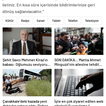
iletiniz. En kısa süre içerisinde bildirimlerinize geri
dönüş sağlanılacaktır.”
Kültür
Radyo
Sanat
Tablet
Telefon
Televizyon
Şehit Savcı Mehmet Kiraz’ın
SON DAKİKA… Mattia Ahmet
babası: Oğlumuzu seviyoruz
Minguzzi’nin ailesine tehdit
ama devletimizi oğlumuzdan
davasında yeni gelişme: İşte
da çok seviyoruz
5 şüpheli hakkında istenen
ceza!
Çanakkale’deki kazada yeni
İşte en çok ziyaret edilen web
detaylar ortaya çıktı: Dehşet
siteleri! O uygulama 4