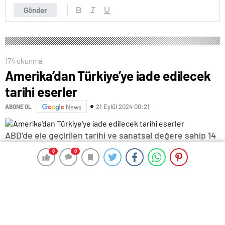
Gönder
174 okunma
Amerika’dan Türkiye’ye iade edilecek
tarihi eserler
21 Eylül 2024 00:21
ABONE OL
News
ABD’de ele geçirilen tarihi ve sanatsal değere sahip 14
eserin Türkiye’ye iadesi kapsamında New York
0
0
0
0
Türkevi’nde devir teslim töreni düzenlendi.
Türkiye Cumhuriyeti Kültür ve Turizm Bakanlığı’nın,
Manhattan Bölge Savcılığı ve ABD İç Güvenlik
Soruşturma Birimi (HSI) ile yürüttüğü işbirliği
kapsamında yapılan hassas takip sonucu ele geçirilen