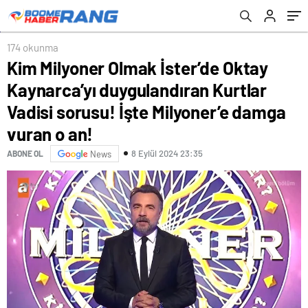
sorusu! İşte Milyoner’e damga vuran o an!
174 okunma
Kim Milyoner Olmak İster’de Oktay
Kaynarca’yı duygulandıran Kurtlar
Vadisi sorusu! İşte Milyoner’e damga
vuran o an!
8 Eylül 2024 23:35
ABONE OL
News