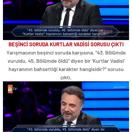
BEŞİNCİ SORUDA KURTLAR VADİSİ SORUSU ÇIKTI
Yarışmacının beşinci soruda karşısına, “43. Bölümde
vuruldu, 45. Bölümde öldü” diyen bir ‘Kurtlar Vadisi’
hayranının bahsettiği karakter hangisidir?” sorusu
çıktı.