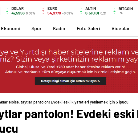
DOLAR
EURO
ALTIN
BITCOIN
47,5956
54,9778
6.510,01
%
0.06%
-0.09%
0,21
Ekonomi
Spor
Kadın
Foto Galeri
Videolar
klar elbise, taytlar pantolon! Evdeki eski kıyafetleri yenilemek için 5 ipucu
ytlar pantolon! Evdeki eski 
pucu