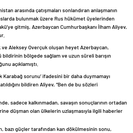
nistan arasında çatışmaları sonlandıran anlaşmanın
emaslarda bulunmak üzere Rus hükümet üyelerinden
akü’ye gitmiş, Azerbaycan Cumhurbaşkanı İlham Aliyev,
ur.
k ve Aleksey Overçuk oluşan heyet Azerbaycan,
 bildirinin bölgede sağlam ve uzun süreli barışın
ğunu açıklamıştı.
lık Karabağ sorunu’ ifadesini bir daha duymamayı
ıldığını bildiren Aliyev, “Ben de bu sözleri
nde, sadece kalkınmadan, savaşın sonuçlarının ortadan
rine düşman olan ülkelerin uzlaşmasıyla ilgili haberler
nin, bazı güçler tarafından kan dökülmesinin sonu,