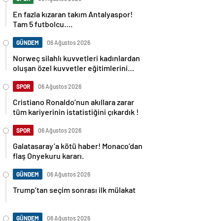
En fazla kızaran takım Antalyaspor!
Tam 5 futbolcu….
GÜNDEM
06 Ağustos 2026
Norweç silahlı kuvvetleri kadınlardan
oluşan özel kuvvetler eğitimlerini
başlattı.
SPOR
06 Ağustos 2026
Cristiano Ronaldo’nun akıllara zarar
tüm kariyerinin istatistiğini çıkardık !
SPOR
06 Ağustos 2026
Galatasaray’a kötü haber! Monaco’dan
flaş Onyekuru kararı.
GÜNDEM
06 Ağustos 2026
Trump’tan seçim sonrası ilk mülakat
GÜNDEM
06 Ağustos 2026