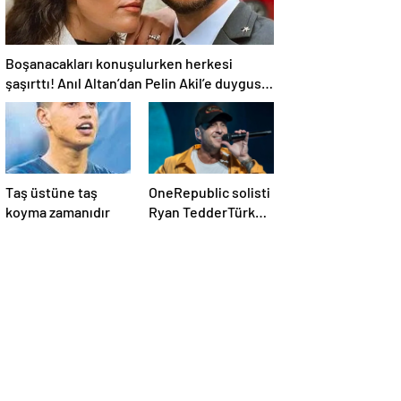
Boşanacakları konuşulurken herkesi
şaşırttı! Anıl Altan’dan Pelin Akil’e duygusal
Anneler Günü mesajı
Taş üstüne taş
OneRepublic solisti
koyma zamanıdır
Ryan TedderTürk
bayraklı t-shirt ile
konsere çıktı!