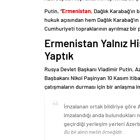
Putin, “
Ermenistan
, Dağlık Karabağ’ın 
hukuk açısından hem Dağlık Karabağ’ı
Cumhuriyeti topraklarının ayrılmaz bir 
Ermenistan Yalnız H
Yaptık
Rusya Devlet Başkanı Vladimir Putin, 
Başbakanı Nikol Paşinyan 10 Kasım itib
çatışmaların durması için bir anlaşma i
İmzalanan ortak bildiriye göre
imzalandığı anda bulundukları n
geçirdiği yerleşim yerleri Aze
Bu bir alıntı metin örneğidir.