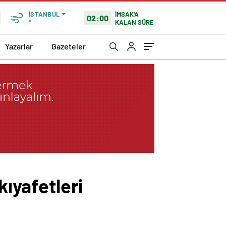
İMSAK'A
İSTANBUL
02:00
KALAN SÜRE
°
Yazarlar
Gazeteler
kıyafetleri