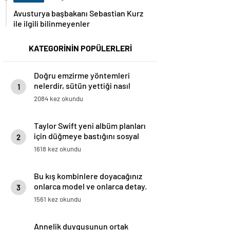
Avusturya başbakanı Sebastian Kurz
ile ilgili bilinmeyenler
KATEGORİNİN POPÜLERLERİ
Doğru emzirme yöntemleri
nelerdir, sütün yettiği nasıl
1
anlaşılır?
2084 kez okundu
Taylor Swift yeni albüm planları
için düğmeye bastığını sosyal
2
medyadan duyurdu!
1618 kez okundu
Bu kış kombinlere doyacağınız
onlarca model ve onlarca detay.
3
1561 kez okundu
Annelik duygusunun ortak