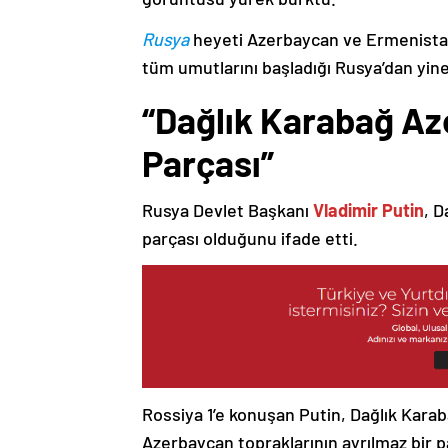
Rusya
heyeti Azerbaycan ve Ermenistan
tüm umutlarını başladığı Rusya’dan yine
“Dağlık Karabağ Az
Parçası”
Rusya Devlet Başkanı
Vladimir Putin
, D
parçası olduğunu ifade etti.
Rossiya 1’e konuşan Putin, Dağlık Karaba
Azerbaycan topraklarının ayrılmaz bir p