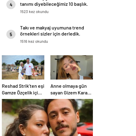
tanımı diyebileceğimiz 10 başlık.
4
1523 kez okundu
Takı ve makyaj uyumuna trend
örnekleri sizler için derledik.
5
1516 kez okundu
Reshad Strik’ten eşi
Anne olmaya gün
Gamze Özçelik için
sayan Gizem Karaca
aşk dolu sözler!
heyecanını paylaştı!
“Benim cennetim…”
“Senelerdir annelik
yapıyorum ama bu
sene farklı…”