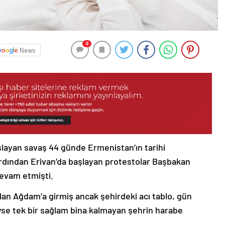
0
News
şlayan savaş 44 günde Ermenistan’ın tarihi
ardından Erivan’da başlayan protestolar Başbakan
devam etmişti.
lan Ağdam’a girmiş ancak şehirdeki acı tablo, gün
deyse tek bir sağlam bina kalmayan şehrin harabe