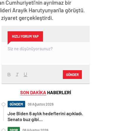
n Cumhuriyeti'nin ayrılmaz bir
lideri Arayik Harutyunyan'la görüştü.
iyaret gerçekleştirdi.
HIZLI YORUM YAP
GÖNDER
SON DAKİKA
HABERLERİ
GÜNDEM
06 Ağustos 2026
Joe Biden 6 aylık hedeflerini açıkladı.
Senato buz gibi…
SPOR
06 Ağustos 2026