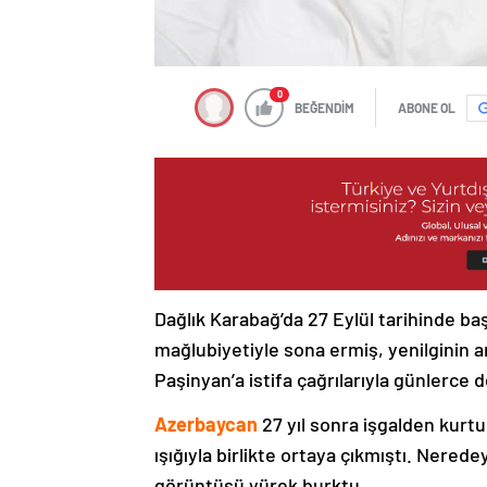
0
BEĞENDİM
ABONE OL
Dağlık Karabağ’da 27 Eylül tarihinde ba
mağlubiyetiyle sona ermiş, yenilginin 
Paşinyan’a istifa çağrılarıyla günlerce 
Azerbaycan
27 yıl sonra işgalden kurtu
ışığıyla birlikte ortaya çıkmıştı. Nere
görüntüsü yürek burktu.