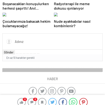
Boşanacakları konuşulurken
Radyoterapi ile meme
farklı…”
herkesi şaşırttı! Anıl
dokusu ışınlanıyor
Altan’dan Pelin Akil’e
duygusal Anneler Günü
Çocuklarımıza bakacak hekim
Nude ayakkabılar nasıl
mesajı
bulamayacağız!
kombinlenir?
Gönder
En az 10 karakter gerekli
HABER
0
0
yangın algılama sistemleri
ajax alarm
Kayseri çıkışlı Karadeniz