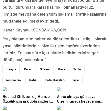
yaralandı 4 kişi ise dereye fırlayarak kayboldu. Biz de
bu tür durumlara karşı hazırlıklı olmak istiyoruz.
İlimizde meydana gelen tüm sıkışmalı trafik kazalarına
müdahale edilmekteyiz” dedi.
Haber Kaynak : SONDAKIKA.COM
“Yayınlanan tüm haber ve diğer içerikler ile ilgili olarak
yasal bildirimlerinizi bize iletişim sayfası üzerinden
iletiniz. En kısa süre içerisinde bildirimlerinize geri
dönüş sağlanılacaktır.”
3-sayfa
Dereli
Giresun
Kaza
Sağlık
son dakika
Trafik
Trafik Kazaları
Yerel
Reshad Strik’ten eşi Gamze
Anne olmaya gün sayan
Özçelik için aşk dolu sözler!
Gizem Karaca heyecanını
“Benim cennetim…”
paylaştı! “Senelerdir annelik
yapıyorum ama bu sene