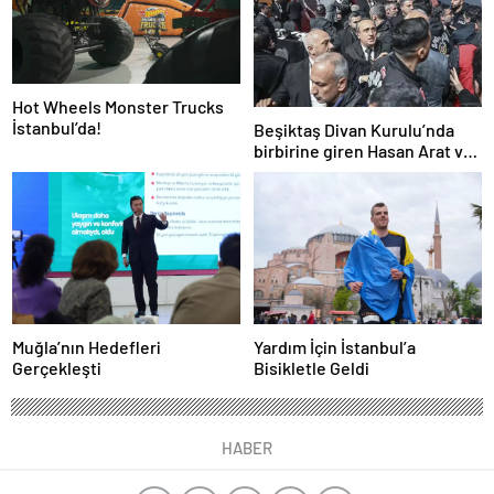
Hot Wheels Monster Trucks
İstanbul’da!
Beşiktaş Divan Kurulu’nda
birbirine giren Hasan Arat ve
Tevfik Yamantürk için ihraç
karar
Muğla’nın Hedefleri
Yardım İçin İstanbul’a
Gerçekleşti
Bisikletle Geldi
HABER