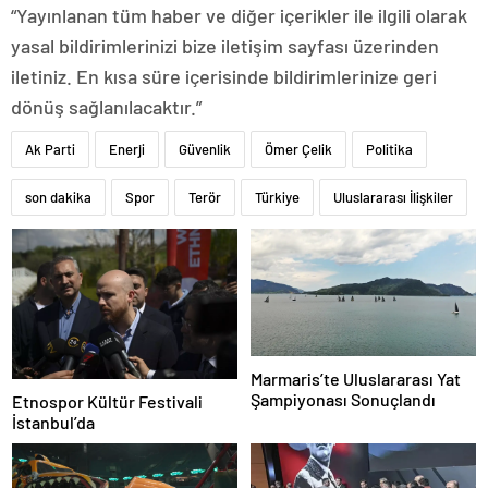
“Yayınlanan tüm haber ve diğer içerikler ile ilgili olarak
yasal bildirimlerinizi bize iletişim sayfası üzerinden
iletiniz. En kısa süre içerisinde bildirimlerinize geri
dönüş sağlanılacaktır.”
Ak Parti
Enerji
Güvenlik
Ömer Çelik
Politika
son dakika
Spor
Terör
Türkiye
Uluslararası İlişkiler
Marmaris’te Uluslararası Yat
Şampiyonası Sonuçlandı
Etnospor Kültür Festivali
İstanbul’da