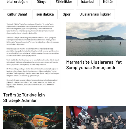
bilal erdoğan
Dünya
Etkinlikler
İstanbul
Kültür
Kültür Sanat
son dakika
Spor
Uluslararası İlişkiler
Marmaris’te Uluslararası Yat
Şampiyonası Sonuçlandı
Terörsüz Türkiye İçin
Stratejik Adımlar