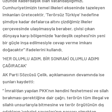
Özünde kaderdaşlık olan vatandaşlığımızı,
Cumhuriyetimizin temel ilkeleri ekseninde tazeleyen
imkanları üretecektir. ‘Terörsüz Türkiye’ hedefine
şimdiye kadar defalarca altını çizdiğimiz ilkeler
çerçevesinde ulaşılmasıyla beraber, çivisi çıkan
dünyaya karşı bölgemizde ‘kardeşlik cephesi’nin yeni
bir güçle inşa edilmesiyle cevap verme imkanı
doğacaktır” ifadelerini kullandı.
‘HER OLUMLU ADIM, BİR SONRAKİ OLUMLU ADIMI
ÇAĞIRACAK’
AK Parti Sözcüsü Çelik, açıklamasının devamında ise
şunları kaydetti:
” İmralı’dan yapılan PKK’nın kendini feshetmesi ve silah
bırakması gerektiğine dair çağrı, terörün tüm illegal ve
silahlı unsurlarıyla bitmesine ve terör örgütünün dış
odakların ‘vekalet savaşları’nın parçası olmaktan