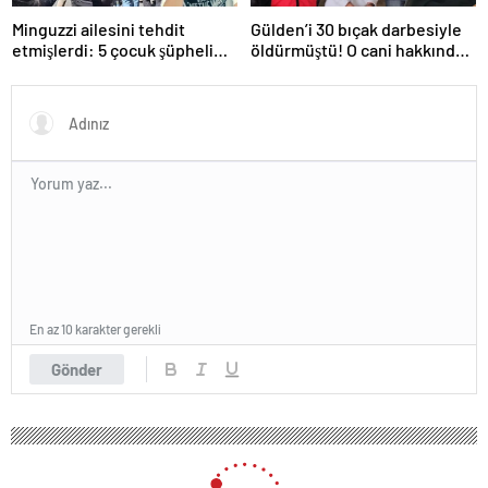
Minguzzi ailesini tehdit
Gülden’i 30 bıçak darbesiyle
etmişlerdi: 5 çocuk şüpheli
öldürmüştü! O cani hakkında
hakkında istenen ceza belli
istenen ceza belli oldu: Kan
oldu
donduran detaylar…
En az 10 karakter gerekli
Gönder