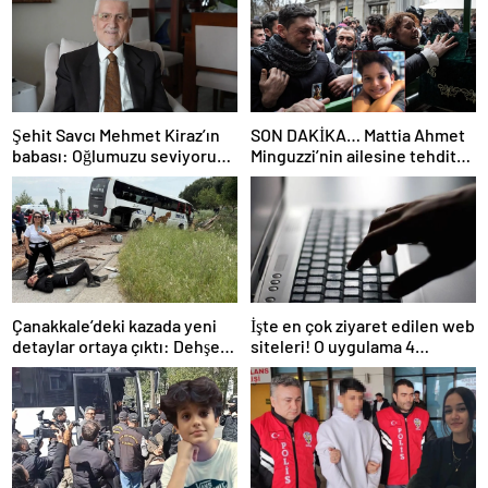
Şehit Savcı Mehmet Kiraz’ın
SON DAKİKA… Mattia Ahmet
babası: Oğlumuzu seviyoruz
Minguzzi’nin ailesine tehdit
ama devletimizi oğlumuzdan
davasında yeni gelişme: İşte 5
da çok seviyoruz
şüpheli hakkında istenen
ceza!
Çanakkale’deki kazada yeni
İşte en çok ziyaret edilen web
detaylar ortaya çıktı: Dehşet
siteleri! O uygulama 4
kamyonunun suç dosyası
basamak birden yükseldi: İlk
kabarık!
sırada…