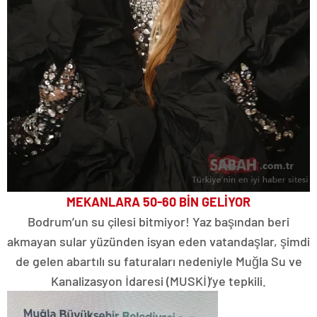
MEKANLARA 50-60 BİN GELİYOR
Bodrum’un su çilesi bitmiyor! Yaz başından beri
akmayan sular yüzünden isyan eden vatandaşlar, şimdi
de gelen abartılı su faturaları nedeniyle Muğla Su ve
Kanalizasyon İdaresi (MUSKİ)’ye tepkili.