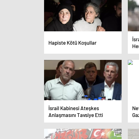
İs
Hapiste Kötü Koşullar
Her
İsrail Kabinesi Ateşkes
Ne
Anlaşmasını Tavsiye Etti
Gaz
se