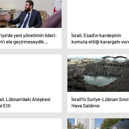
iye’de yeni yönetimin lideri:
İsrail, Esad’ın kardeşinin
m’ı ele geçirmeseydik
komuta ettiği karargahı vur
gesel savaş çıkardı
ail, Lübnan’daki Ateşkesi
İsrail’in Suriye-Lübnan Sınır
al Etti
Hava Saldırısı