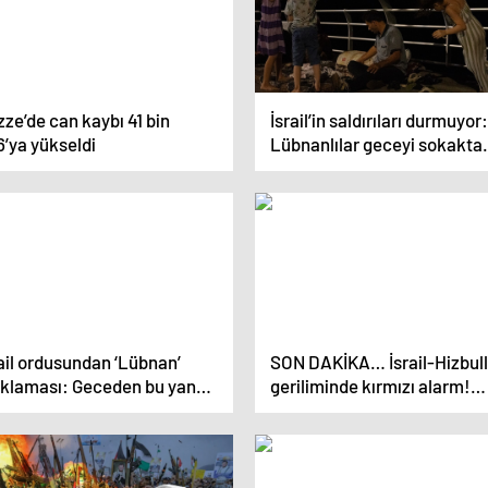
ze’de can kaybı 41 bin
İsrail’in saldırıları durmuyor:
’ya yükseldi
Lübnanlılar geceyi sokakta
geçirdi
ail ordusundan ‘Lübnan’
SON DAKİKA… İsrail-Hizbul
ıklaması: Geceden bu yana
geriliminde kırmızı alarm!
’tan fazla hedef vuruldu
Lübnan halkına önce ‘Terk
edin’ tehdidi ardından bomb
En az 182 ölü!