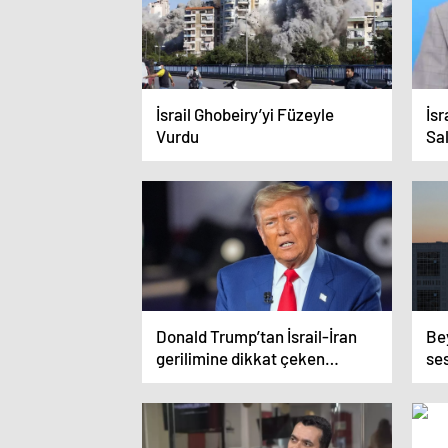
İsrail Ghobeiry’yi Füzeyle
İsr
Vurdu
Sal
Donald Trump’tan İsrail-İran
Be
gerilimine dikkat çeken
ses
yorum!