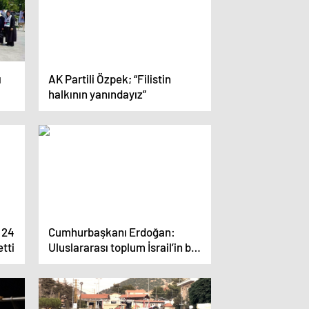
ı
AK Partili Özpek; “Filistin
halkının yanındayız”
 24
Cumhurbaşkanı Erdoğan:
etti
Uluslararası toplum İsrail’in bu
haydutluğuna daha fazla
sessiz kalamaz