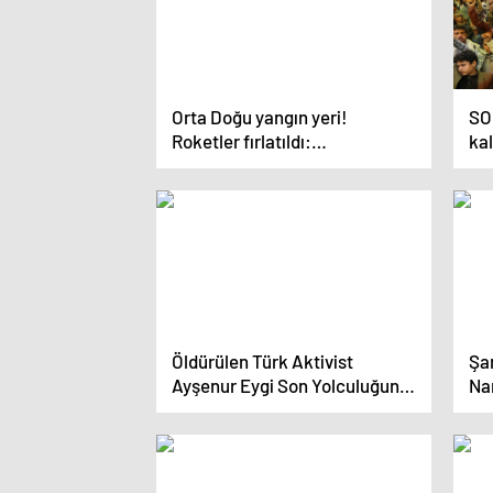
Orta Doğu yangın yeri!
SO
Roketler fırlatıldı:
kal
İsrailBeyrut’u,
ta
HizbullahHayfa’yı vuruyor
Kar
Öldürülen Türk Aktivist
Şan
Ayşenur Eygi Son Yolculuğuna
Na
Hazırlanıyor