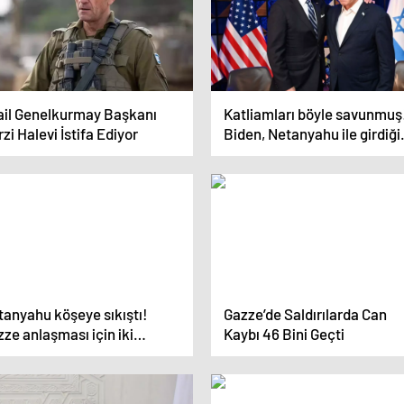
rail Genelkurmay Başkanı
Katliamları böyle savunmuş
zi Halevi İstifa Ediyor
Biden, Netanyahu ile girdiği
diyaloğu anlattı
tanyahu köşeye sıkıştı!
Gazze’de Saldırılarda Can
ze anlaşması için iki
Kaybı 46 Bini Geçti
naryo