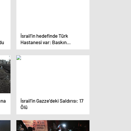
İsrail’in hedefinde Türk
du
Hastanesi var: Baskın
düzenlendi, doktorlar
tutuklandı
ına
İsrail’in Gazze’deki Saldırısı: 17
Ölü