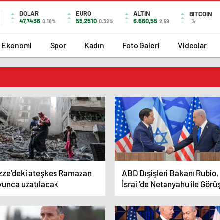
DOLAR
EURO
ALTIN
BITCOIN
47,7436
55,2510
6.660,55
%
0.18%
0.32%
2,59
Ekonomi
Spor
Kadın
Foto Galeri
Videolar
zze’deki ateşkes Ramazan
ABD Dışişleri Bakanı Rubio,
yunca uzatılacak
İsrail’de Netanyahu ile Görü