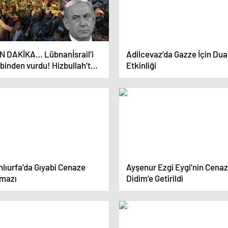
N DAKİKA… Lübnanİsrail’i
Adilcevaz’da Gazze İçin Dua
binden vurdu! Hizbullah’tan
Etkinliği
nsiyonu yükselten açıklama:
şılık veririz!
lıurfa’da Gıyabi Cenaze
Ayşenur Ezgi Eygi’nin Cenaz
mazı
Didim’e Getirildi