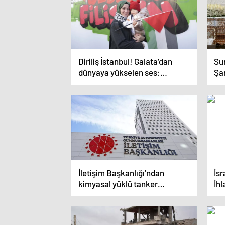
Diriliş İstanbul! Galata’dan
Sur
dünyaya yükselen ses:
Şa
Gazze’ye destek Aksa’ya
böl
selam
İletişim Başkanlığı’ndan
İsr
kimyasal yüklü tanker
İhl
iddiasına yalanlama