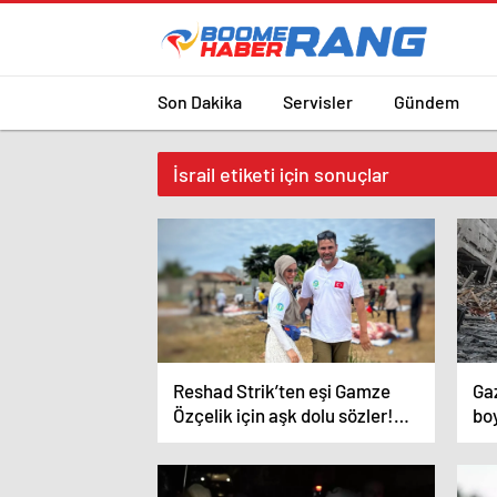
Son Dakika
Servisler
Gündem
İsrail etiketi için sonuçlar
Reshad Strik’ten eşi Gamze
Ga
Özçelik için aşk dolu sözler!
bo
“Benim cennetim…”