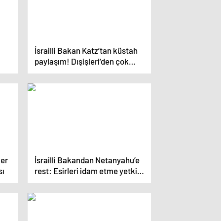
İsrailli Bakan Katz’tan küstah
paylaşım! Dışişleri’den çok
sert tepki: İftira ve yalan dolu
bir paylaşım!
ler
İsrailli Bakandan Netanyahu’e
sı
rest: Esirleri idam etme yetkisi
dahi var