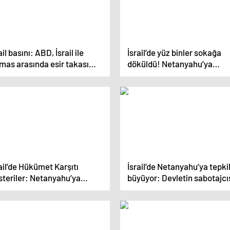
ail basını: ABD, İsrail ile
İsrail’de yüz binler sokağa
mas arasında esir takası
döküldü! Netanyahu’ya
aşması için yeni bir teklif
ateşkes çağrısı
nacak
ail’de Hükümet Karşıtı
İsrail’de Netanyahu’ya tepki
steriler: Netanyahu’ya
büyüyor: Devletin sabotajcı
eşkes Çağrısı