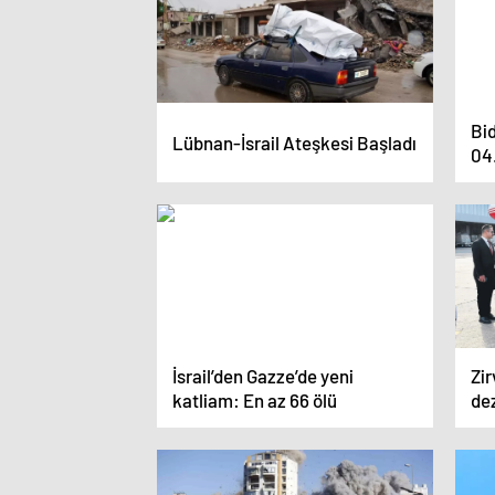
Bid
Lübnan-İsrail Ateşkesi Başladı
04.
açı
İsrail’den Gazze’de yeni
Zi
katliam: En az 66 ölü
de
top