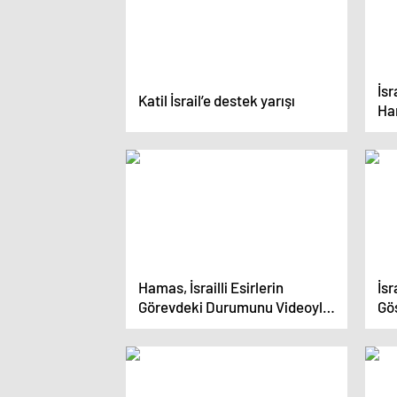
İsr
Katil İsrail’e destek yarışı
Ha
anl
su
Hamas, İsrailli Esirlerin
İsr
Görevdeki Durumunu Videoyla
Gö
Açıkladı
At