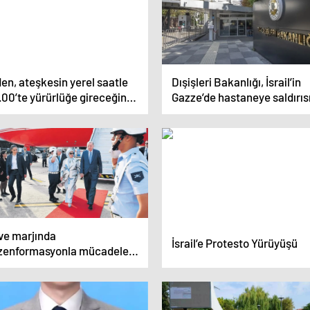
en, ateşkesin yerel saatle
Dışişleri Bakanlığı, İsrail’in
00’te yürürlüğe gireceğini
Gazze’de hastaneye saldırıs
kladı
kınadı
rve marjında
İsrail’e Protesto Yürüyüşü
zenformasyonla mücadele
lantısı