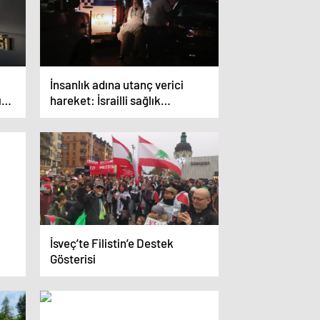
İnsanlık adına utanç verici
ını
hareket: İsrailli sağlık
görevlisinden büyük
vicdansızlık!
İsveç’te Filistin’e Destek
Gösterisi