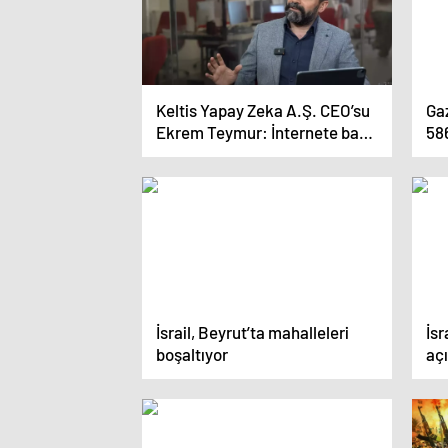
Keltis Yapay Zeka A.Ş. CEO’su
Gaz
Ekrem Teymur: İnternete bağlı
586
tüm cihazlar saldırı için
kullanılabilir
İsrail, Beyrut’ta mahalleleri
İsr
boşaltıyor
aç
140