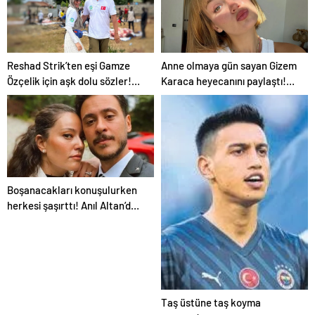
Reshad Strik’ten eşi Gamze
Anne olmaya gün sayan Gizem
Özçelik için aşk dolu sözler!
Karaca heyecanını paylaştı!
“Benim cennetim…”
“Senelerdir annelik yapıyorum
ama bu sene farklı…”
Boşanacakları konuşulurken
herkesi şaşırttı! Anıl Altan’dan
Pelin Akil’e duygusal Anneler
Günü mesajı
Taş üstüne taş koyma