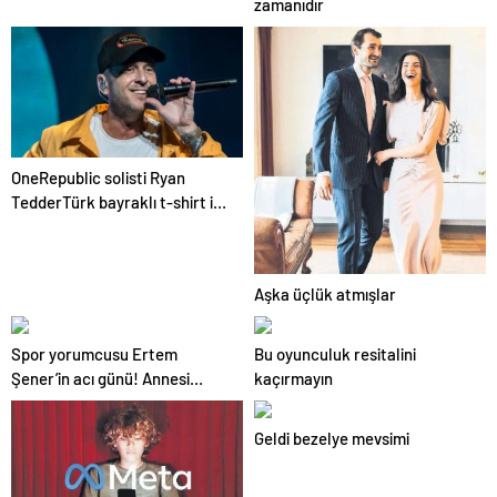
zamanıdır
OneRepublic solisti Ryan
TedderTürk bayraklı t-shirt ile
konsere çıktı!
Aşka üçlük atmışlar
Spor yorumcusu Ertem
Bu oyunculuk resitalini
Şener’in acı günü! Annesi
kaçırmayın
Meltem Şener’i kaybetti…
Geldi bezelye mevsimi