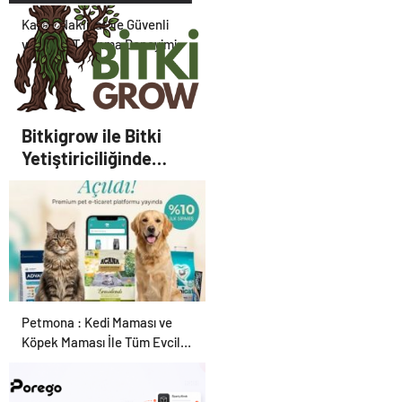
Karan Nakliyat ile Güvenli
ve Planlı Taşınma Deneyimi
Bitkigrow ile Bitki
Yetiştiriciliğinde
Doğru Ekipman ve
Ürün Seçimi
Petmona : Kedi Maması ve
Köpek Maması İle Tüm Evcil
Hayvan Ürünleri