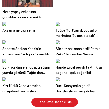
Meta yapay zekasının
çocuklarla cinsel içerikli
konuşması
Akşama ne pişirsem?
Tuğba Yurt’tan duygusal bir
merhaba: ‘Bu son olacak’
yayında
Sanatçı Serkan Keskin’in
Sürpriz aşk sona erdi! Pamir
annesi İzmit’te toprağa verildi
Pekin’den ayrılan Nesrin
Cavadzade soluğu orada aldı
Survivor’dan elendi, açtı ağzını
Hande Erçel peruk taktı! Kısa
yumdu gözünü! Tuğba’dan
saçlı hali çok beğenildi
Dilşah’a şok sözler
Kızı Türkü Akbayram’dan
Duru Kınay aşka geldi!
duygulandıran paylaşım!
Sevgilisiyle sarmaş dolaş
Babası Edip Akbayram ile her
pozlarını yayınladı
gün oturduğu yeri paylaştı
Daha Fazla Haber Yükle