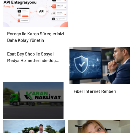
Porego ile Kargo Süreçlerinizi
Daha Kolay Yönetin
Esat Bey Shop ile Sosyal
Medya Hizmetlerinde Güçlü
Panel Deneyimi
Fiber İnternet Rehberi
Karan Nakliyat ile Güvenli
ve Planlı Taşınma Deneyimi