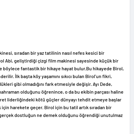
nesi, sıradan bir yaz tatilinin nasıl nefes kesici bir
l Abi, geliştirdiği çizgi film makinesi sayesinde küçük bir
 böylece fantastik bir hikaye hayat bulur.Bu hikayede Birol,
erilir. İlk başta köy yaşamını sıkıcı bulan Birol’un fikri,
ükleri gibi olmadığını fark etmesiyle değişir. Ayı Dede,
r kahraman olduğunu öğrenince, o da bu ekibin parçası haline
 İbret liderliğindeki kötü güçler dünyayı tehdit etmeye başlar
çin harekete geçer. Birol için bu tatil artık sıradan bir
e gerçek dostluğun ne demek olduğunu öğrendiği unutulmaz