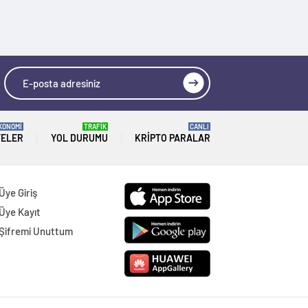
KONOMİ
TRAFİK
CANLI
TELER
YOL DURUMU
KRIPTO PARALAR
Üye Giriş
Üye Kayıt
Şifremi Unuttum