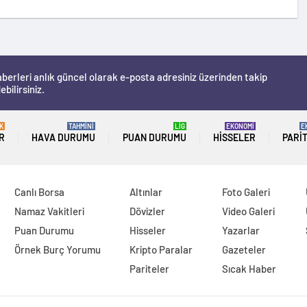
berleri anlık güncel olarak e-posta adresiniz üzerinden takip
ebilirsiniz.
K
TAHMİNİ
LİG
EKONOMİ
E
R
HAVA DURUMU
PUAN DURUMU
HISSELER
PARI
Canlı Borsa
Altınlar
Foto Galeri
Namaz Vakitleri
Dövizler
Video Galeri
Puan Durumu
Hisseler
Yazarlar
Örnek Burç Yorumu
Kripto Paralar
Gazeteler
Pariteler
Sıcak Haber