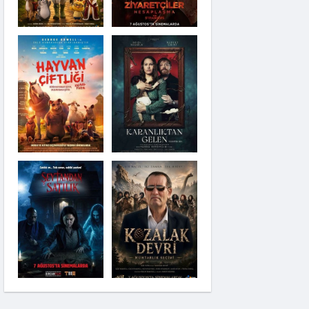
Karanlıktan Gelen
Şeytandan Satılık
Kozalak Devri
Moana