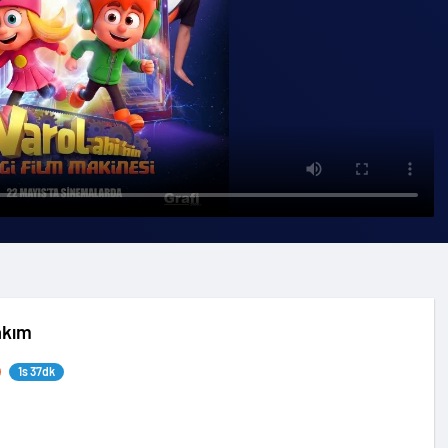
akım
1s 37dk