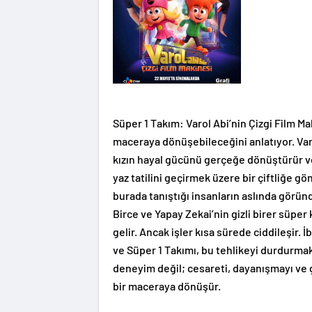
Süper 1 Takım: Varol Abi’nin Çizgi Film Maki
maceraya dönüşebileceğini anlatıyor. Varo
kızın hayal gücünü gerçeğe dönüştürür ve
yaz tatilini geçirmek üzere bir çiftliğe gönd
burada tanıştığı insanların aslında göründ
Birce ve Yapay Zekai’nin gizli birer süpe
gelir. Ancak işler kısa sürede ciddileşir.
ve Süper 1 Takımı, bu tehlikeyi durdurmak i
deneyim değil; cesareti, dayanışmayı v
bir maceraya dönüşür.