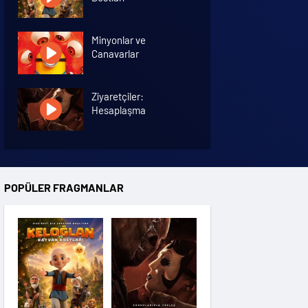
Minyonlar ve
Canavarlar
Ziyaretçiler:
Hesaplaşma
Nasreddin Hoca:
Zaman Yolcusu 4
POPÜLER FRAGMANLAR
Oyuncak Hikayesi 5
Hayvan Çiftliği