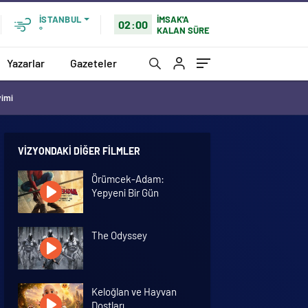
İMSAK'A
İSTANBUL
02:00
KALAN SÜRE
°
Yazarlar
Gazeteler
vimi
VIZYONDAKI DIĞER FILMLER
Örümcek-Adam:
Yepyeni Bir Gün
The Odyssey
Keloğlan ve Hayvan
Dostları