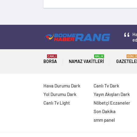
Ha
ed
CANLI
ANLIK
GÜNLÜ
BORSA
NAMAZ VAKITLERI
GAZETELE
Hava Durumu Dark
Canlı Tv Dark
Yol Durumu Dark
Yayın Akışları Dark
Canlı Tv Light
Nöbetçi Eczaneler
Son Dakika
smm panel