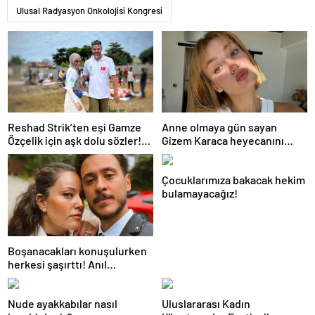
Ulusal Radyasyon Onkolojisi Kongresi
Reshad Strik’ten eşi Gamze
Anne olmaya gün sayan
Özçelik için aşk dolu sözler!
Gizem Karaca heyecanını
“Benim cennetim…”
paylaştı! “Senelerdir annelik
yapıyorum ama bu sene
Çocuklarımıza bakacak hekim
farklı…”
bulamayacağız!
Boşanacakları konuşulurken
herkesi şaşırttı! Anıl
Altan’dan Pelin Akil’e
duygusal Anneler Günü
Nude ayakkabılar nasıl
Uluslararası Kadın
mesajı